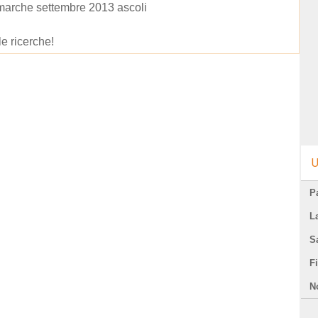
marche settembre 2013 ascoli
le ricerche!
U
Pa
L
S
F
N