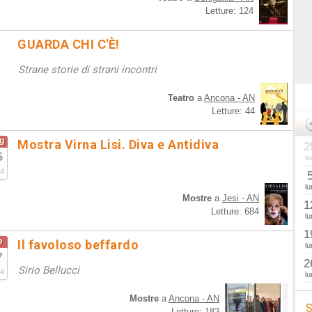
Letture: 124
GUARDA CHI C'È!
Strane storie di strani incontri
Teatro
a
Ancona - AN
Letture: 44
g
Mostra Virna Lisi. Diva e Antidiva
2
5
lu
4
lu
Mostre
a
Jesi - AN
1
Letture: 684
lu
1
b
Il favoloso beffardo
lu
7
2
Sirio Bellucci
4
lu
Mostre
a
Ancona - AN
S
Letture: 183