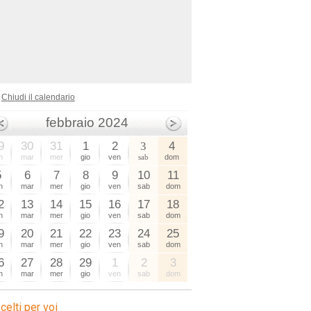
Chiudi il calendario
febbraio 2024
9
30
31
1
2
3
4
n
mar
mer
gio
ven
sab
dom
5
6
7
8
9
10
11
n
mar
mer
gio
ven
sab
dom
2
13
14
15
16
17
18
n
mar
mer
gio
ven
sab
dom
9
20
21
22
23
24
25
n
mar
mer
gio
ven
sab
dom
6
27
28
29
1
2
3
n
mar
mer
gio
ven
sab
dom
celti per voi