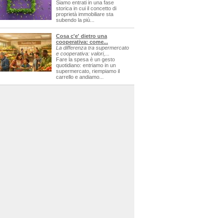
Siamo entrati in una fase
storica in cui il concetto di
proprietà immobiliare sta
subendo la più...
Cosa c'e' dietro una
cooperativa: come...
La differenza tra supermercato
e cooperativa: valori,...
Fare la spesa è un gesto
quotidiano: entriamo in un
supermercato, riempiamo il
carrello e andiamo...