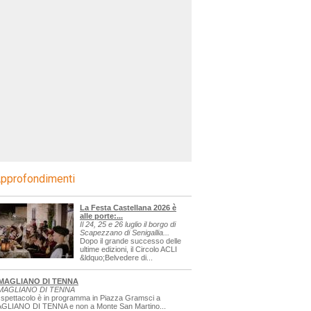
pprofondimenti
La Festa Castellana 2026 è
alle porte:...
Il 24, 25 e 26 luglio il borgo di
Scapezzano di Senigallia...
Dopo il grande successo delle
ultime edizioni, il Circolo ACLI
&ldquo;Belvedere di...
MAGLIANO DI TENNA
MAGLIANO DI TENNA
 spettacolo è in programma in Piazza Gramsci a
GLIANO DI TENNA e non a Monte San Martino...