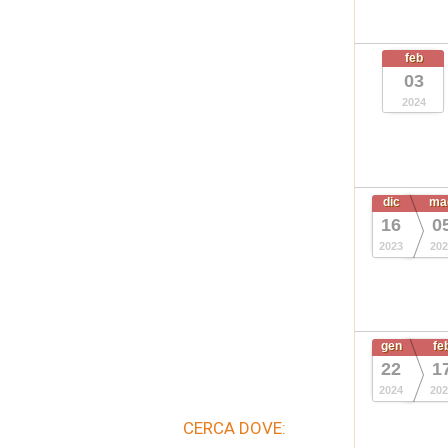
feb
03
2024
dic
ma
16
0
2023
202
gen
fe
22
1
2024
202
CERCA DOVE: