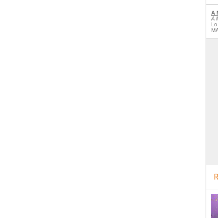
A 
A 
Lo
MA
R