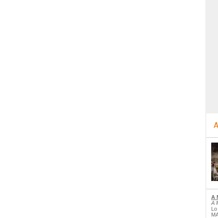
A
A 
A 
Lo
MA