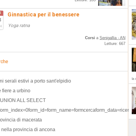
t
Ginnastica per il benessere
8
Yoga ratna
4
Corsi
a
Senigallia - AN
Letture: 667
rche
la 
i serali estivi a porto sant'elpidio
e fiere a urbino
) UNION ALL SELECT
form_index=0form_id=form_name=formcercaform_data=ricerca
rovincia di macerata
 nella provincia di ancona