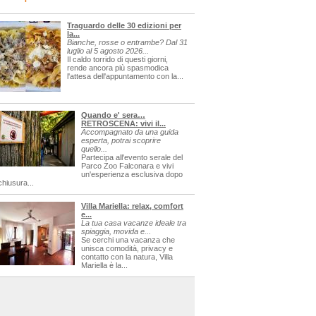
Traguardo delle 30 edizioni per
la...
Bianche, rosse o entrambe? Dal 31
luglio al 5 agosto 2026...
Il caldo torrido di questi giorni,
rende ancora più spasmodica
l'attesa dell'appuntamento con la...
Quando e' sera…
RETROSCENA: vivi il...
Accompagnato da una guida
esperta, potrai scoprire
quello...
Partecipa all'evento serale del
Parco Zoo Falconara e vivi
un'esperienza esclusiva dopo
chiusura...
Villa Mariella: relax, comfort
e...
La tua casa vacanze ideale tra
spiaggia, movida e...
Se cerchi una vacanza che
unisca comodità, privacy e
=sagre
contatto con la natura, Villa
Mariella è la...