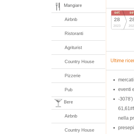
Mangiare
set
se
28
2
Airbnb
2023
202
Ristoranti
Agriturist
Ultime rice
Country House
Pizzerie
mercatin
eventi 
Pub
-3078'
Bere
61,61#
Airbnb
nella p
presepi
Country House