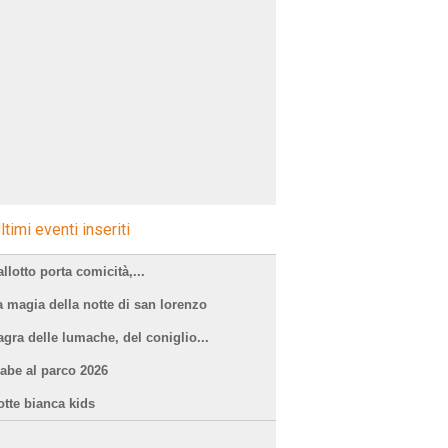
ltimi eventi inseriti
llotto porta comicità,...
a magia della notte di san lorenzo
agra delle lumache, del coniglio...
iabe al parco 2026
otte bianca kids