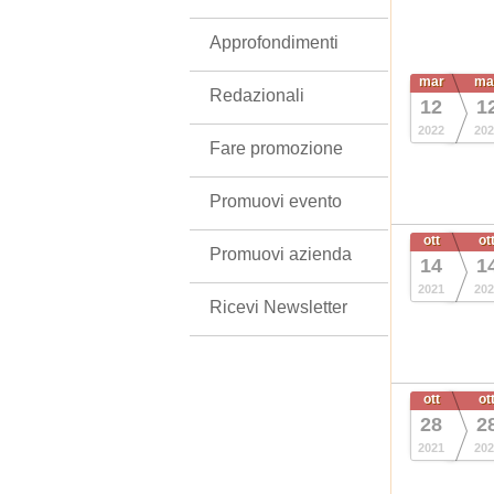
Approfondimenti
mar
ma
Redazionali
12
1
2022
202
Fare promozione
Promuovi evento
ott
ot
Promuovi azienda
14
1
2021
202
Ricevi Newsletter
ott
ot
28
2
2021
202