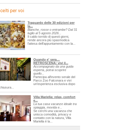
celti per voi
Traguardo delle 30 edizioni per
la...
Bianche, rosse o entrambe? Dal 31
luglio al 5 agosto 2026...
Il caldo torrido di questi giorni,
rende ancora più spasmodica
l'attesa dell'appuntamento con la...
Quando e' sera…
RETROSCENA: vivi il...
Accompagnato da una guida
esperta, potrai scoprire
quello...
Partecipa all'evento serale del
Parco Zoo Falconara e vivi
un'esperienza esclusiva dopo
chiusura...
Villa Mariella: relax, comfort
e...
La tua casa vacanze ideale tra
spiaggia, movida e...
Se cerchi una vacanza che
unisca comodità, privacy e
contatto con la natura, Villa
Mariella è la...