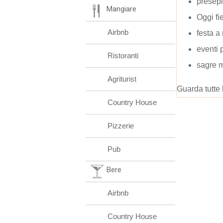
presepi 
Mangiare
Oggi fi
Airbnb
festa a
eventi 
Ristoranti
sagre 
Agriturist
Guarda tutte 
Country House
Pizzerie
Pub
Bere
Airbnb
Country House