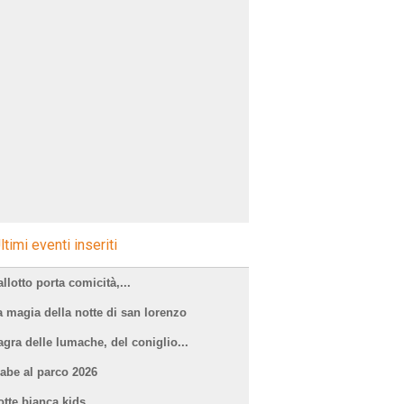
ltimi eventi inseriti
llotto porta comicità,...
a magia della notte di san lorenzo
agra delle lumache, del coniglio...
iabe al parco 2026
otte bianca kids