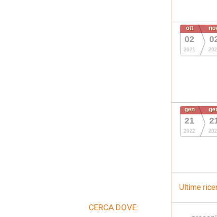
ott
no
02
0
2021
202
gen
ge
21
2
2022
202
Ultime rice
CERCA DOVE: