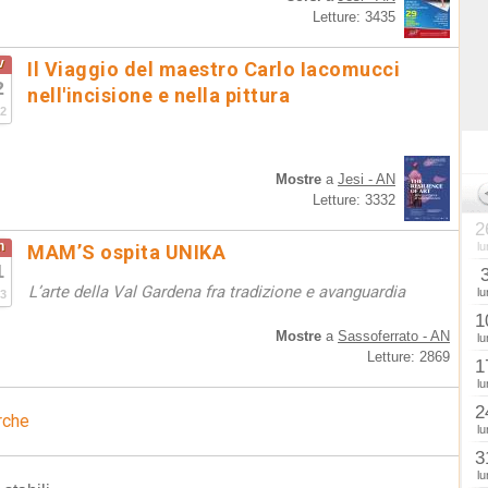
Letture: 3435
v
Il Viaggio del maestro Carlo Iacomucci
2
nell'incisione e nella pittura
2
Mostre
a
Jesi - AN
Letture: 3332
2
n
lu
MAM’S ospita UNIKA
1
L’arte della Val Gardena fra tradizione e avanguardia
lu
3
1
Mostre
a
Sassoferrato - AN
lu
Letture: 2869
1
lu
2
rche
lu
3
lu