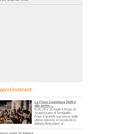
pprofondimenti
La Festa Castellana 2026 è
alle porte:...
Il 24, 25 e 26 luglio il borgo di
Scapezzano di Senigallia...
Dopo il grande successo delle
ultime edizioni, il Circolo ACLI
&ldquo;Belvedere di...
MAGLIANO DI TENNA