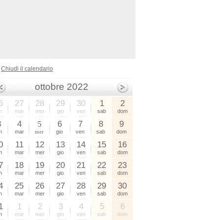
Chiudi il calendario
ottobre 2022
6
27
28
29
30
1
2
n
mar
mer
gio
ven
sab
dom
3
4
5
6
7
8
9
n
mar
mer
gio
ven
sab
dom
0
11
12
13
14
15
16
n
mar
mer
gio
ven
sab
dom
7
18
19
20
21
22
23
n
mar
mer
gio
ven
sab
dom
4
25
26
27
28
29
30
n
mar
mer
gio
ven
sab
dom
1
1
2
3
4
5
6
n
mar
mer
gio
ven
sab
dom