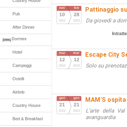
Country House
nov
feb
Pattinaggio s
Pub
10
28
Da giovedì a do
2022
2023
After Dinner
Intrat
Dormire
Hotel
mar
mar
Escape City Se
12
12
Solo su prenotaz
Campeggi
2022
2023
Ostelli
Airbnb
gen
gen
MAM’S ospita
21
21
Country House
L’arte della Va
2022
2023
avanguardia
Bed & Breakfast