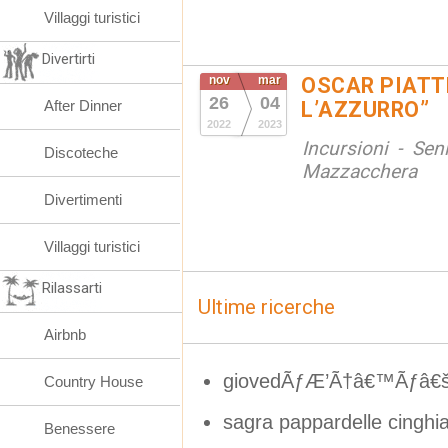
Villaggi turistici
Divertirti
nov
mar
OSCAR PIATT
26
04
After Dinner
L’AZZURRO”
2022
2023
Incursioni - Sen
Discoteche
Mazzacchera
Divertimenti
Villaggi turistici
Rilassarti
Ultime ricerche
Airbnb
giovedÃƒÆ’Ã†â€™Ãƒâ€šÃ
Country House
sagra pappardelle cinghia
Benessere