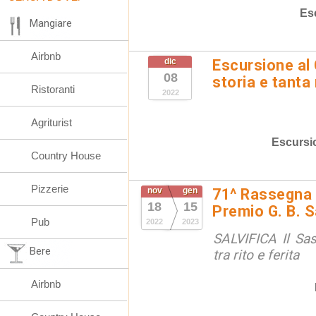
Es
Mangiare
Airbnb
dic
Escursione al
08
storia e tanta
Ristoranti
2022
Agriturist
Escursi
Country House
Pizzerie
nov
gen
71^ Rassegna I
18
15
Premio G. B. S
Pub
2022
2023
SALVIFICA Il Sa
Bere
tra rito e ferita
Airbnb