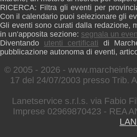
RICERCA: Filtra gli eventi per provinci
Con il calendario puoi selezionare gli ev
Gli eventi sono curati dalla redazione, m
in un'apposita sezione:
segnala un even
Diventando
utenti certificati
di Marche 
pubblicazione autonoma di eventi, artic
© 2005 - 2026 - www.marcheinfest
17 del 24/07/2003 presso Trib. 
Lanetservice s.r.l.s. via Fabio Fi
Imprese 02969870423 - REA A
LAN