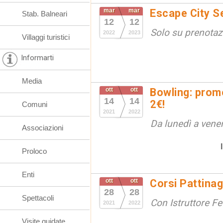
mar
mar
Escape City Se
Stab. Balneari
12
12
Solo su prenotaz
2022
2023
Villaggi turistici
Informarti
Media
ott
ott
Bowling: promo
14
14
2€!
Comuni
2021
2022
Da lunedì a vene
Associazioni
Proloco
Enti
ott
ott
Corsi Pattinag
28
28
Spettacoli
Con Istruttore Fe
2021
2022
Visite guidate