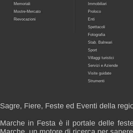
Memoriali
Immobiliari
Mostre-Mercato
Proloco
Rievocazioni
Enti
Spettacoli
Fotografia
Stab. Balneari
Sport
Villaggi turistici
Servizi e Aziende
Visite guidate
Strumenti
Sagre, Fiere, Feste ed Eventi della reg
Marche in Festa è il portale delle fest
Marche, un motore di ricerca per saper