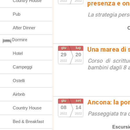
Country House
2022
2022
presenza e on 
La strategia per
Pub
After Dinner
C
Dormire
giu
lug
Una marea di s
Hotel
29
20
Corso di scritt
2022
2022
bambini dagli 8 a
Campeggi
Ostelli
Airbnb
giu
set
Ancona: la por
08
14
Country House
Passeggiata tra c
2022
2022
Bed & Breakfast
Escursi