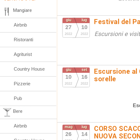
Mangiare
giu
lug
Festival del P
Airbnb
27
10
Escursioni e visi
2022
2022
Ristoranti
Agriturist
Country House
giu
set
Escursione al 
10
16
sorelle
Pizzerie
2022
2022
Pub
Es
Bere
Airbnb
mag
lug
CORSO SCACC
26
14
NUOVA SECOND