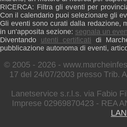
RICERCA: Filtra gli eventi per provinci
Con il calendario puoi selezionare gli ev
Gli eventi sono curati dalla redazione, m
in un'apposita sezione:
segnala un even
Diventando
utenti certificati
di Marche 
pubblicazione autonoma di eventi, artic
© 2005 - 2026 - www.marcheinfest
17 del 24/07/2003 presso Trib. 
Lanetservice s.r.l.s. via Fabio Fi
Imprese 02969870423 - REA A
LAN