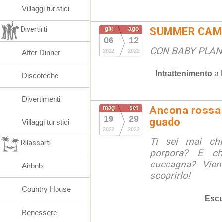
Villaggi turistici
Divertirti
giu
ago
SUMMER CAM
06
12
CON BABY PLANN
2022
2022
After Dinner
Intrattenimento
a
Discoteche
Divertimenti
mag
set
Ancona rossa d
19
29
guado
Villaggi turistici
2022
2022
Ti sei mai ch
Rilassarti
porpora? E ch
cuccagna? Vie
Airbnb
scoprirlo!
Country House
Escu
Benessere