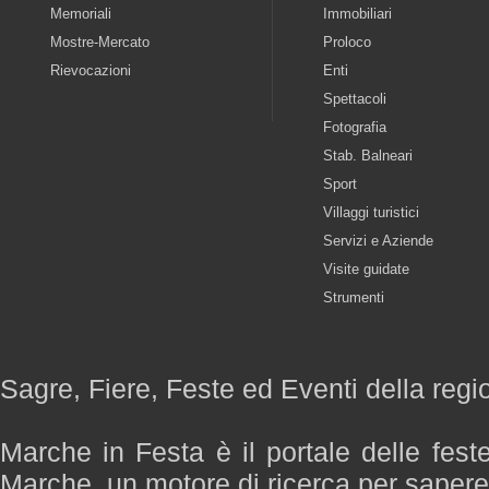
Memoriali
Immobiliari
Mostre-Mercato
Proloco
Rievocazioni
Enti
Spettacoli
Fotografia
Stab. Balneari
Sport
Villaggi turistici
Servizi e Aziende
Visite guidate
Strumenti
Sagre, Fiere, Feste ed Eventi della reg
Marche in Festa è il portale delle fest
Marche, un motore di ricerca per saper