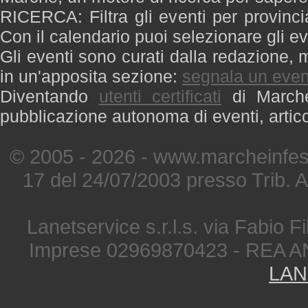
RICERCA: Filtra gli eventi per provinci
Con il calendario puoi selezionare gli ev
Gli eventi sono curati dalla redazione, m
in un'apposita sezione:
segnala un even
Diventando
utenti certificati
di Marche 
pubblicazione autonoma di eventi, artic
© 2005 - 2026 - www.marcheinfest
17 del 24/07/2003 presso Trib. 
Lanetservice s.r.l.s. via Fabio Fi
Imprese 02969870423 - REA A
LAN