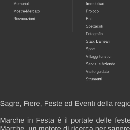
Memoriali
Immobiliari
Mostre-Mercato
Proloco
Rievocazioni
Enti
Spettacoli
Fotografia
Stab. Balneari
Sport
Villaggi turistici
Servizi e Aziende
Visite guidate
Strumenti
Sagre, Fiere, Feste ed Eventi della reg
Marche in Festa è il portale delle fest
Marche, un motore di ricerca per saper