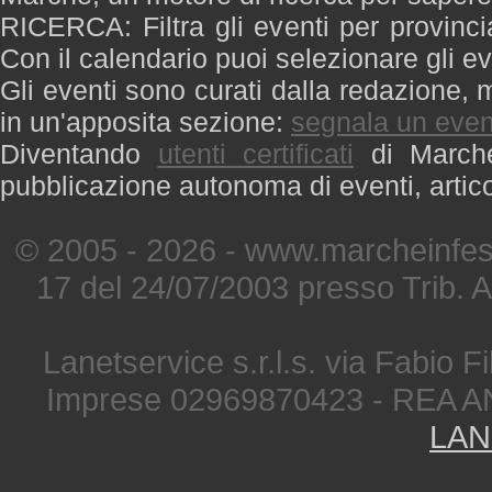
RICERCA: Filtra gli eventi per provinci
Con il calendario puoi selezionare gli ev
Gli eventi sono curati dalla redazione, m
in un'apposita sezione:
segnala un even
Diventando
utenti certificati
di Marche 
pubblicazione autonoma di eventi, artic
© 2005 - 2026 - www.marcheinfest
17 del 24/07/2003 presso Trib. 
Lanetservice s.r.l.s. via Fabio Fi
Imprese 02969870423 - REA A
LAN