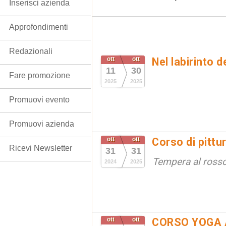
Inserisci azienda
Approfondimenti
Redazionali
ott
ott
Nel labirinto d
11
30
Fare promozione
2025
2025
Promuovi evento
Promuovi azienda
ott
ott
Corso di pittu
Ricevi Newsletter
31
31
Tempera al ross
2024
2025
ott
ott
CORSO YOGA 