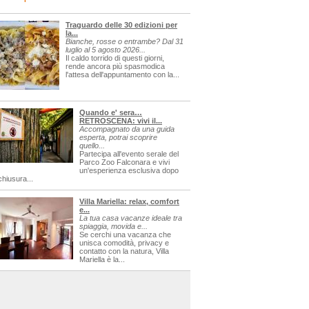
Traguardo delle 30 edizioni per
la...
Bianche, rosse o entrambe? Dal 31
luglio al 5 agosto 2026...
Il caldo torrido di questi giorni,
rende ancora più spasmodica
l'attesa dell'appuntamento con la...
Quando e' sera…
RETROSCENA: vivi il...
Accompagnato da una guida
esperta, potrai scoprire
quello...
Partecipa all'evento serale del
Parco Zoo Falconara e vivi
un'esperienza esclusiva dopo
chiusura...
Villa Mariella: relax, comfort
e...
La tua casa vacanze ideale tra
spiaggia, movida e...
Se cerchi una vacanza che
unisca comodità, privacy e
contatto con la natura, Villa
Mariella è la...