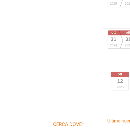
2025
202
ott
ot
31
3
2024
202
ott
12
2025
Ultime rice
CERCA DOVE: