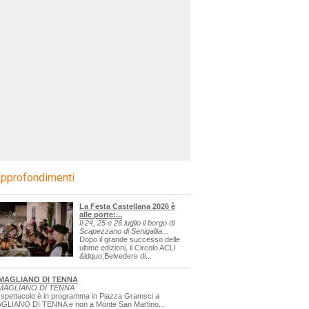
pprofondimenti
La Festa Castellana 2026 è
alle porte:...
Il 24, 25 e 26 luglio il borgo di
Scapezzano di Senigallia...
Dopo il grande successo delle
ultime edizioni, il Circolo ACLI
&ldquo;Belvedere di...
MAGLIANO DI TENNA
MAGLIANO DI TENNA
 spettacolo è in programma in Piazza Gramsci a
GLIANO DI TENNA e non a Monte San Martino...