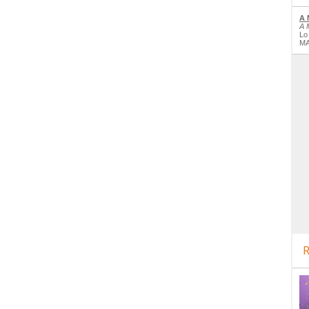
A 
A 
Lo
MA
R