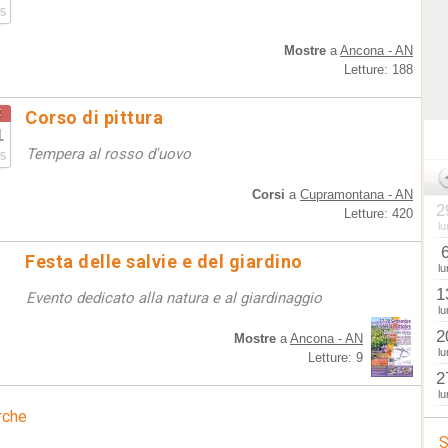
5
Mostre
a
Ancona - AN
Letture: 188
t
Corso di pittura
1
Tempera al rosso d'uovo
5
Corsi
a
Cupramontana - AN
2
Letture: 420
lu
Festa delle salvie e del giardino
lu
1
Evento dedicato alla natura e al giardinaggio
lu
2
Mostre
a
Ancona - AN
lu
Letture: 9
2
lu
rche
S