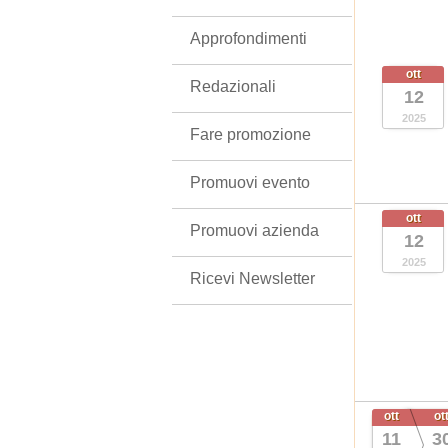
Approfondimenti
ott
Redazionali
12
2025
Fare promozione
Promuovi evento
ott
Promuovi azienda
12
2025
Ricevi Newsletter
ott
ot
11
3