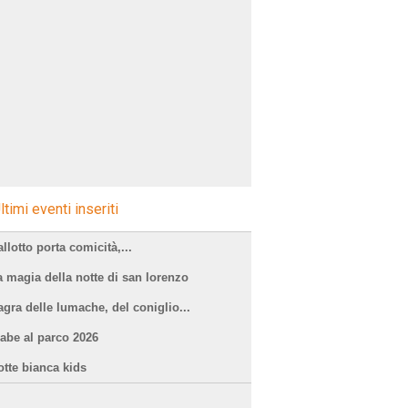
ltimi eventi inseriti
llotto porta comicità,...
a magia della notte di san lorenzo
agra delle lumache, del coniglio...
iabe al parco 2026
otte bianca kids