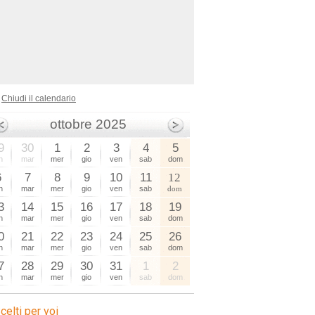
Chiudi il calendario
ottobre 2025
9
30
1
2
3
4
5
n
mar
mer
gio
ven
sab
dom
6
7
8
9
10
11
12
n
mar
mer
gio
ven
sab
dom
3
14
15
16
17
18
19
n
mar
mer
gio
ven
sab
dom
0
21
22
23
24
25
26
n
mar
mer
gio
ven
sab
dom
7
28
29
30
31
1
2
n
mar
mer
gio
ven
sab
dom
celti per voi