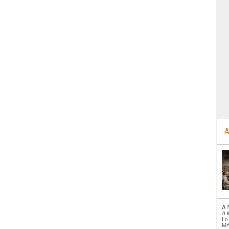
A
A 
A 
Lo
MA