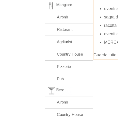
Mangiare
eventi 
Airbnb
sagra 
racolta
Ristoranti
eventi 
Agriturist
MERCAT
Country House
Guarda tutte 
Pizzerie
Pub
Bere
Airbnb
Country House