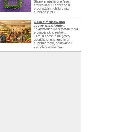
Siamo entrati in una fase
storica in cui il concetto di
proprietà immobiliare sta
subendo la più...
Cosa c'e' dietro una
cooperativa: come...
La differenza tra supermercato
e cooperativa: valori,...
Fare la spesa è un gesto
quotidiano: entriamo in un
supermercato, riempiamo il
carrello e andiamo...