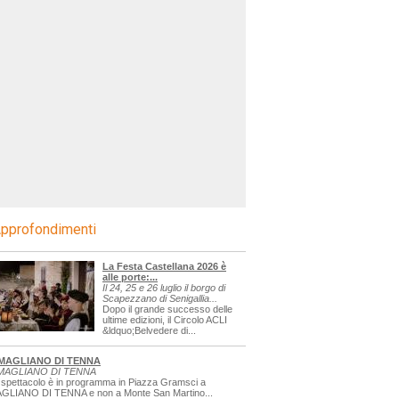
pprofondimenti
La Festa Castellana 2026 è
alle porte:...
Il 24, 25 e 26 luglio il borgo di
Scapezzano di Senigallia...
Dopo il grande successo delle
ultime edizioni, il Circolo ACLI
&ldquo;Belvedere di...
MAGLIANO DI TENNA
MAGLIANO DI TENNA
 spettacolo è in programma in Piazza Gramsci a
GLIANO DI TENNA e non a Monte San Martino...