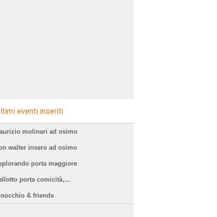
ltimi eventi inseriti
aurizio molinari ad osimo
on walter insero ad osimo
splorando porta maggiore
llotto porta comicità,...
inocchio & friends