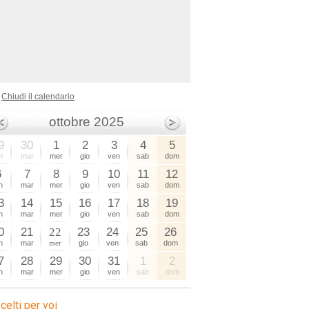
Chiudi il calendario
ottobre 2025
9
30
1
2
3
4
5
n
mar
mer
gio
ven
sab
dom
6
7
8
9
10
11
12
n
mar
mer
gio
ven
sab
dom
3
14
15
16
17
18
19
n
mar
mer
gio
ven
sab
dom
0
21
22
23
24
25
26
sagre
n
mar
mer
gio
ven
sab
dom
7
28
29
30
31
1
2
n
mar
mer
gio
ven
sab
dom
celti per voi