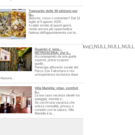
Traguardo delle 30 edizioni per
la...
Bianche, rosse o entrambe? Dal 31
luglio al 5 agosto 2026...
Il caldo torrido di questi giorni,
rende ancora più spasmodica
l'attesa dell'appuntamento con la...
APUwCsUClTeJALupuMtnjNJYjj'),'qjkvq'),NULL,NULL,NULL
Quando e' sera…
RETROSCENA: vivi il...
Accompagnato da una guida
esperta, potrai scoprire
quello...
sagre
Partecipa all'evento serale del
Parco Zoo Falconara e vivi
un'esperienza esclusiva dopo
chiusura...
Villa Mariella: relax, comfort
e...
La tua casa vacanze ideale tra
spiaggia, movida e...
Se cerchi una vacanza che
unisca comodità, privacy e
contatto con la natura, Villa
Mariella è la...