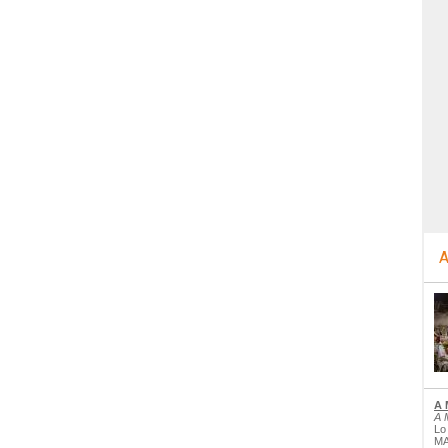
A
A 
A 
Lo
MA