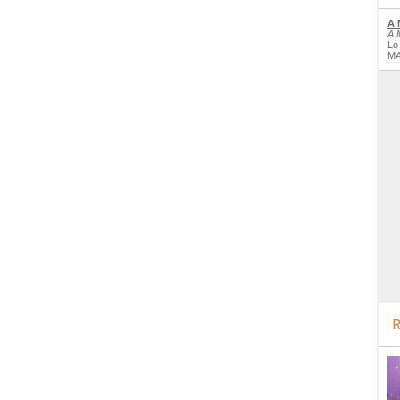
A 
A 
Lo
MA
R