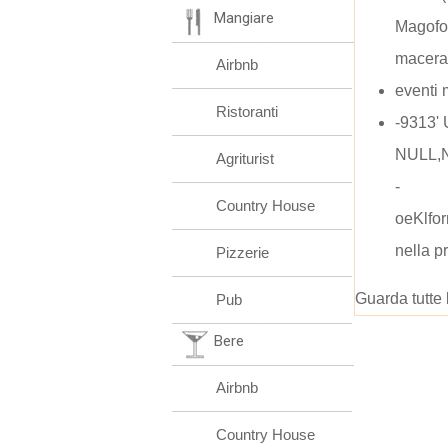
Mangiare
Magofor
macera
Airbnb
eventi 
Ristoranti
-9313'
NULL,N
Agriturist
-
Country House
oeKlfo
nella p
Pizzerie
Guarda tutte 
Pub
Bere
Airbnb
Country House