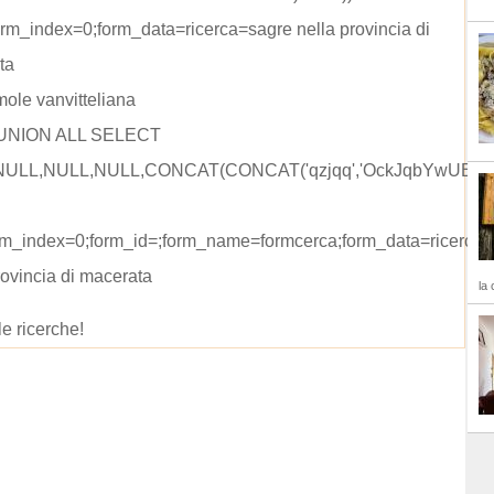
m_index=0;form_data=ricerca=sagre nella provincia di
ta
mole vanvitteliana
 UNION ALL SELECT
ULL,NULL,NULL,CONCAT(CONCAT('qzjqq','OckJqbYwUEpbIn
rm_index=0;form_id=;form_name=formcerca;form_data=ricerca=
rovincia di macerata
la 
le ricerche!