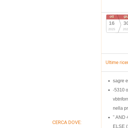
ott
gi
16
3
2025
202
Ultime rice
sagre e
-5310 
vbtnfo
nella p
" AND
CERCA DOVE:
ELSE (