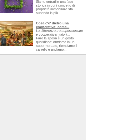
Siamo entrati in una fase
storica in cui il concetto di
proprietà immobiliare sta
subendo la più...
Cosa c'e' dietro una
cooperativa: come...
La differenza tra supermercato
e cooperativa: valori,...
Fare la spesa è un gesto
quotidiano: entriamo in un
supermercato, riempiamo il
carrello e andiamo...