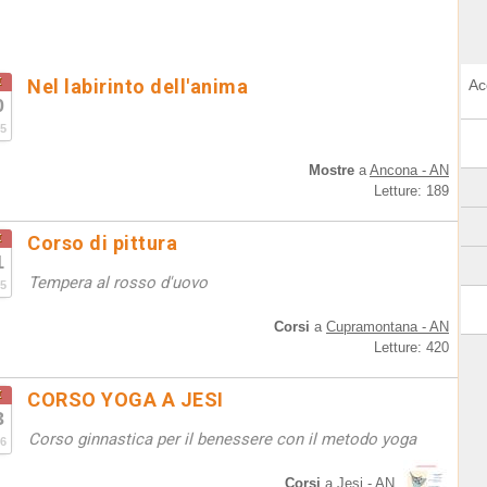
t
Nel labirinto dell'anima
Ac
0
5
Mostre
a
Ancona - AN
Letture: 189
t
Corso di pittura
1
Tempera al rosso d'uovo
5
Corsi
a
Cupramontana - AN
Letture: 420
t
CORSO YOGA A JESI
3
Corso ginnastica per il benessere con il metodo yoga
6
Corsi
a
Jesi - AN