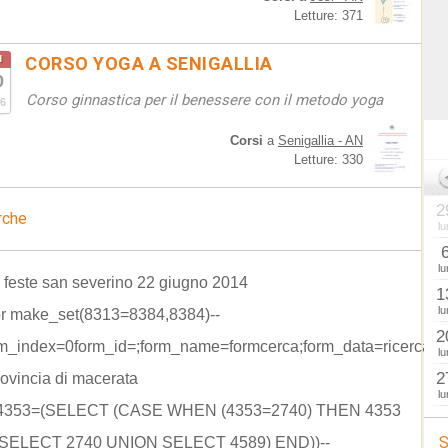
Letture: 371
u
CORSO YOGA A SENIGALLIA
0
Corso ginnastica per il benessere con il metodo yoga
6
Corsi
a
Senigallia - AN
Letture: 330
2
rche
lu
lu
 feste san severino 22 giugno 2014
1
lu
or make_set(8313=8384,8384)--
2
rm_index=0form_id=;form_name=formcerca;form_data=ricerca=
lu
2
rovincia di macerata
lu
 4353=(SELECT (CASE WHEN (4353=2740) THEN 4353
S
SELECT 2740 UNION SELECT 4589) END))--