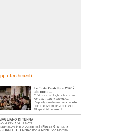
pprofondimenti
La Festa Castellana 2026 è
alle porte:...
Il 24, 25 e 26 luglio il borgo di
Scapezzano di Senigallia...
Dopo il grande successo delle
ultime edizioni, il Circolo ACLI
&ldquo;Belvedere di...
MAGLIANO DI TENNA
MAGLIANO DI TENNA
 spettacolo è in programma in Piazza Gramsci a
GLIANO DI TENNA e non a Monte San Martino...