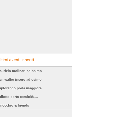
ltimi eventi inseriti
aurizio molinari ad osimo
on walter insero ad osimo
splorando porta maggiore
llotto porta comicità,...
inocchio & friends