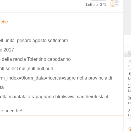
Letture: 371
rche
ell unitã pesaro agosto settembre
to 2017
o della rancia Tolentino capodanno
2
lu
all select null,null,null,null--
m_index=0form_data=ricerca=sagre nella provincia di
lu
1
ta
lu
ella maialata a rapagnano.htmlwww.marcheinfesta.it
2
lu
2
le ricerche!
lu
S