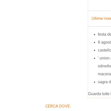
Ultime rice
festa d
8 agos
castell
' union 
sdnwfor
macera
sagra d
Guarda tutte 
CERCA DOVE: