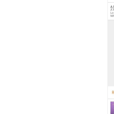
A 
A 
Lo
MA
R