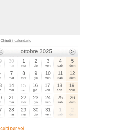
Chiudi il calendario
ottobre 2025
9
30
1
2
3
4
5
n
mar
mer
gio
ven
sab
dom
6
7
8
9
10
11
12
n
mar
mer
gio
ven
sab
dom
3
14
15
16
17
18
19
n
mar
mer
gio
ven
sab
dom
0
21
22
23
24
25
26
n
mar
mer
gio
ven
sab
dom
7
28
29
30
31
1
2
n
mar
mer
gio
ven
sab
dom
celti per voi