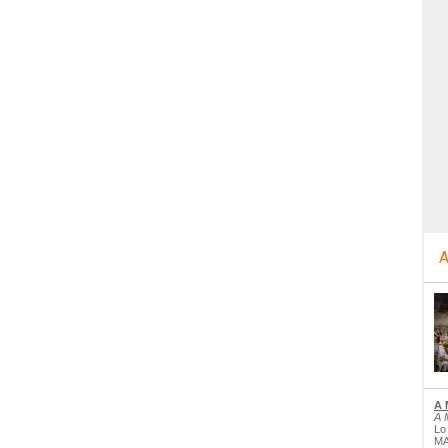
A
A 
A 
Lo
MA