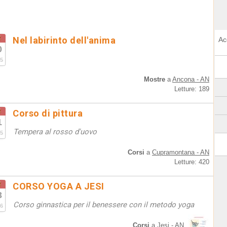
t
Nel labirinto dell'anima
Ac
0
5
Mostre
a
Ancona - AN
Letture: 189
t
Corso di pittura
1
Tempera al rosso d'uovo
5
Corsi
a
Cupramontana - AN
Letture: 420
t
CORSO YOGA A JESI
3
Corso ginnastica per il benessere con il metodo yoga
6
Corsi
a
Jesi - AN