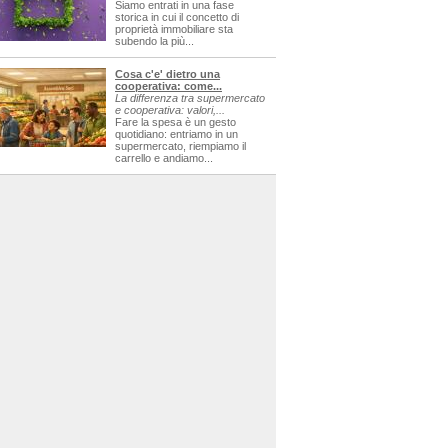
Siamo entrati in una fase
storica in cui il concetto di
proprietà immobiliare sta
subendo la più...
Cosa c'e' dietro una
cooperativa: come...
La differenza tra supermercato
e cooperativa: valori,...
Fare la spesa è un gesto
quotidiano: entriamo in un
supermercato, riempiamo il
carrello e andiamo...