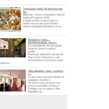
Traguardo delle 30 edizioni per
la...
Bianche, rosse o entrambe? Dal 31
luglio al 5 agosto 2026...
Il caldo torrido di questi giorni,
rende ancora più spasmodica
l'attesa dell'appuntamento con la...
Quando e' sera…
RETROSCENA: vivi il...
Accompagnato da una guida
esperta, potrai scoprire
quello...
Partecipa all'evento serale del
Parco Zoo Falconara e vivi
un'esperienza esclusiva dopo
chiusura...
Villa Mariella: relax, comfort
e...
La tua casa vacanze ideale tra
spiaggia, movida e...
Se cerchi una vacanza che
unisca comodità, privacy e
contatto con la natura, Villa
Mariella è la...