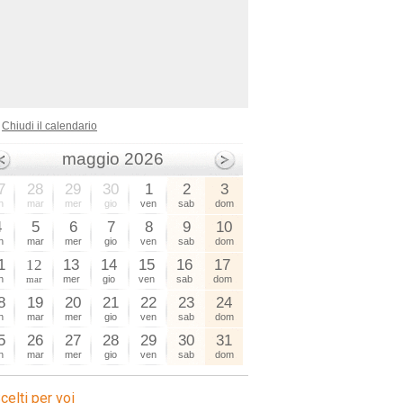
Chiudi il calendario
maggio 2026
7
28
29
30
1
2
3
n
mar
mer
gio
ven
sab
dom
4
5
6
7
8
9
10
n
mar
mer
gio
ven
sab
dom
1
12
13
14
15
16
17
n
mar
mer
gio
ven
sab
dom
8
19
20
21
22
23
24
n
mar
mer
gio
ven
sab
dom
5
26
27
28
29
30
31
n
mar
mer
gio
ven
sab
dom
celti per voi