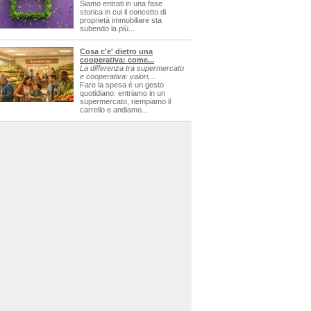
Siamo entrati in una fase
storica in cui il concetto di
proprietà immobiliare sta
subendo la più...
Cosa c'e' dietro una
cooperativa: come...
La differenza tra supermercato
e cooperativa: valori,...
Fare la spesa è un gesto
quotidiano: entriamo in un
supermercato, riempiamo il
carrello e andiamo...