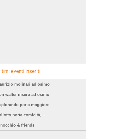
ltimi eventi inseriti
aurizio molinari ad osimo
on walter insero ad osimo
splorando porta maggiore
llotto porta comicità,...
inocchio & friends