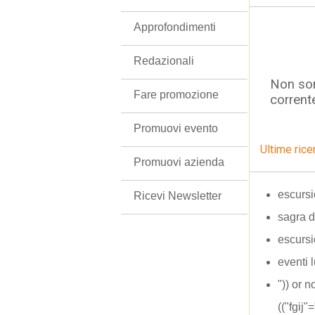
Approfondimenti
Redazionali
Non son
Fare promozione
corrent
Promuovi evento
Ultime rice
Promuovi azienda
escursi
Ricevi Newsletter
sagra 
escursio
eventi 
")) or 
(("fgij