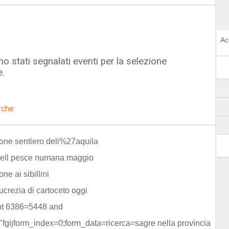
Ac
o stati segnalati eventi per la selezione
e.
rche
one sentiero deli%27aquila
dell pesce numana maggio
ne ai sibillini
lucrezia di cartoceto oggi
not 6386=5448 and
"="fgijform_index=0;form_data=ricerca=sagre nella provincia