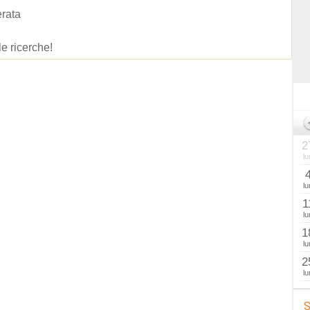
rata
le ricerche!
2
lu
lu
1
lu
1
lu
2
lu
S