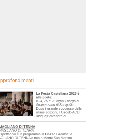
pprofondimenti
La Festa Castellana 2026 è
alle porte:...
Il 24, 25 e 26 luglio il borgo di
Scapezzano di Senigallia...
Dopo il grande successo delle
ultime edizioni, il Circolo ACLI
&ldquo;Belvedere di...
MAGLIANO DI TENNA
MAGLIANO DI TENNA
 spettacolo è in programma in Piazza Gramsci a
GLIANO DI TENNA e non a Monte San Martino...