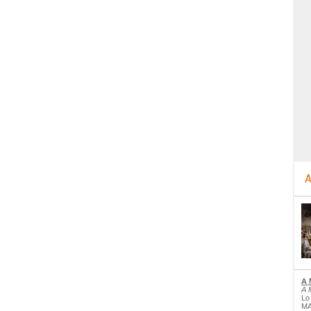
A
A 
A 
Lo
MA