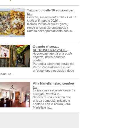
Traguardo delle 30 edizioni per
la...
Bianche, rosse o entrambe? Dal 31
luglio al 5 agosto 2026...
Il caldo torrido di questi giorni,
rende ancora più spasmodica
l'attesa dell'appuntamento con la...
Quando e' sera…
RETROSCENA: vivi il...
Accompagnato da una guida
esperta, potrai scoprire
quello...
Partecipa all'evento serale del
Parco Zoo Falconara e vivi
un'esperienza esclusiva dopo
chiusura...
Villa Mariella: relax, comfort
e...
La tua casa vacanze ideale tra
spiaggia, movida e...
Se cerchi una vacanza che
unisca comodità, privacy e
contatto con la natura, Villa
Mariella è la...