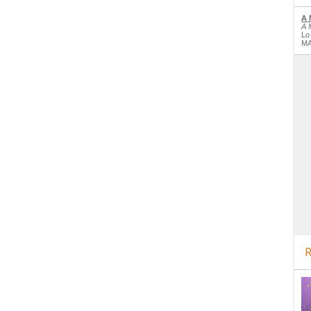
A 
A 
Lo
MA
R