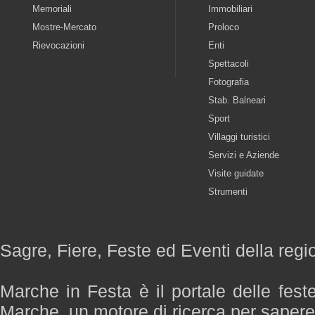
Memoriali
Immobiliari
Mostre-Mercato
Proloco
Rievocazioni
Enti
Spettacoli
Fotografia
Stab. Balneari
Sport
Villaggi turistici
Servizi e Aziende
Visite guidate
Strumenti
Sagre, Fiere, Feste ed Eventi della reg
Marche in Festa è il portale delle fest
Marche, un motore di ricerca per saper