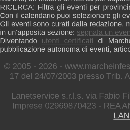
RICERCA: Filtra gli eventi per provinci
Con il calendario puoi selezionare gli ev
Gli eventi sono curati dalla redazione, m
in un'apposita sezione:
segnala un even
Diventando
utenti certificati
di Marche 
pubblicazione autonoma di eventi, artic
© 2005 - 2026 - www.marcheinfest
17 del 24/07/2003 presso Trib. 
Lanetservice s.r.l.s. via Fabio Fi
Imprese 02969870423 - REA A
LAN