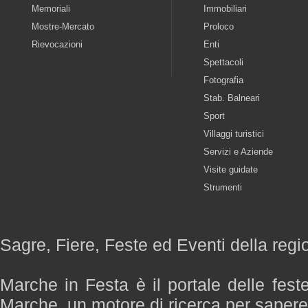
Memoriali
Immobiliari
Mostre-Mercato
Proloco
Rievocazioni
Enti
Spettacoli
Fotografia
Stab. Balneari
Sport
Villaggi turistici
Servizi e Aziende
Visite guidate
Strumenti
Sagre, Fiere, Feste ed Eventi della reg
Marche in Festa è il portale delle fest
Marche, un motore di ricerca per saper