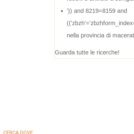
')) and 8219=8159 and
(('zbzh'='zbzhform_inde
nella provincia di macera
Guarda tutte le ricerche!
CERCA DOVE: