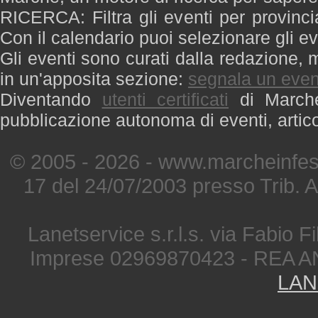
RICERCA: Filtra gli eventi per provinci
Con il calendario puoi selezionare gli ev
Gli eventi sono curati dalla redazione, m
in un'apposita sezione:
segnala un even
Diventando
utenti certificati
di Marche 
pubblicazione autonoma di eventi, artic
© 2005 - 2026 - www.marcheinfest
17 del 24/07/2003 presso Trib. 
Lanetservice s.r.l.s. via Fabio Fi
Imprese 02969870423 - REA A
LAN