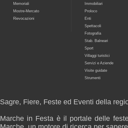
Memoriali
Immobiliari
Mostre-Mercato
Proloco
Rievocazioni
Enti
Spettacoli
Fotografia
Stab. Balneari
Sport
Villaggi turistici
Servizi e Aziende
Visite guidate
Strumenti
Sagre, Fiere, Feste ed Eventi della reg
Marche in Festa è il portale delle fest
Marche, un motore di ricerca per saper