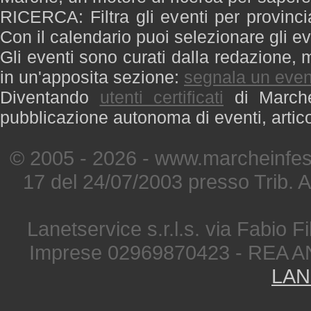
RICERCA: Filtra gli eventi per provinci
Con il calendario puoi selezionare gli ev
Gli eventi sono curati dalla redazione, m
in un'apposita sezione:
segnala un even
Diventando
utenti certificati
di Marche 
pubblicazione autonoma di eventi, artic
© 2005 - 2026 - www.marcheinfest
17 del 24/07/2003 presso Trib. 
Lanetservice s.r.l.s. via Fabio Fi
Imprese 02969870423 - REA A
LAN