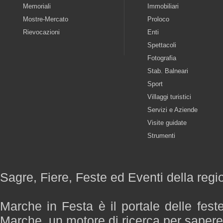
Memoriali
Immobiliari
Mostre-Mercato
Proloco
Rievocazioni
Enti
Spettacoli
Fotografia
Stab. Balneari
Sport
Villaggi turistici
Servizi e Aziende
Visite guidate
Strumenti
Sagre, Fiere, Feste ed Eventi della reg
Marche in Festa è il portale delle fest
Marche, un motore di ricerca per saper