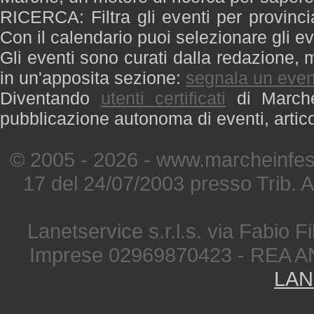
RICERCA: Filtra gli eventi per provinci
Con il calendario puoi selezionare gli ev
Gli eventi sono curati dalla redazione, m
in un'apposita sezione:
segnala un even
Diventando
utenti certificati
di Marche 
pubblicazione autonoma di eventi, artic
© 2005 - 2026 - www.marcheinfest
17 del 24/07/2003 presso Trib. 
Lanetservice s.r.l.s. via Fabio Fi
Imprese 02969870423 - REA A
LAN