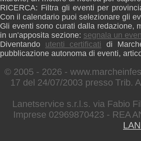
RICERCA: Filtra gli eventi per provinci
Con il calendario puoi selezionare gli ev
Gli eventi sono curati dalla redazione, m
in un'apposita sezione:
segnala un even
Diventando
utenti certificati
di Marche 
pubblicazione autonoma di eventi, artic
© 2005 - 2026 - www.marcheinfest
17 del 24/07/2003 presso Trib. 
Lanetservice s.r.l.s. via Fabio Fi
Imprese 02969870423 - REA A
LAN