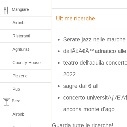
Mangiare
Ultime ricerche
Airbnb
Ristoranti
Serate jazz nelle marche
Agriturist
dallÃ¢Â€Â™adriatico alle 
teatro dell'aquila concer
Country House
2022
Pizzerie
sagre dal 6 all
Pub
concerto universitÃƒÆ’
Bere
ancona monte d'ago
Airbnb
Guarda tutte le ricerche!