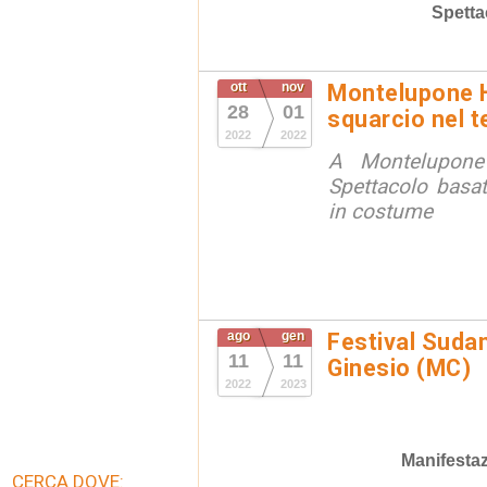
Spetta
ott
nov
Montelupone H
28
01
squarcio nel 
2022
2022
A Montelupone 
Spettacolo basat
in costume
ago
gen
Festival Suda
11
11
Ginesio (MC)
2022
2023
Manifestaz
CERCA DOVE: