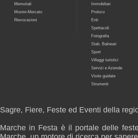
Memoriali
Immobiliari
Mostre-Mercato
Proloco
Rievocazioni
Enti
Spettacoli
Fotografia
Stab. Balneari
Sport
Villaggi turistici
Servizi e Aziende
Visite guidate
Strumenti
Sagre, Fiere, Feste ed Eventi della reg
Marche in Festa è il portale delle fest
Marche, un motore di ricerca per saper