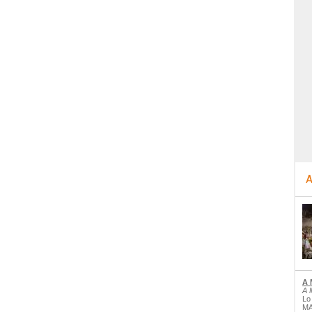
A
A 
A 
Lo
MA