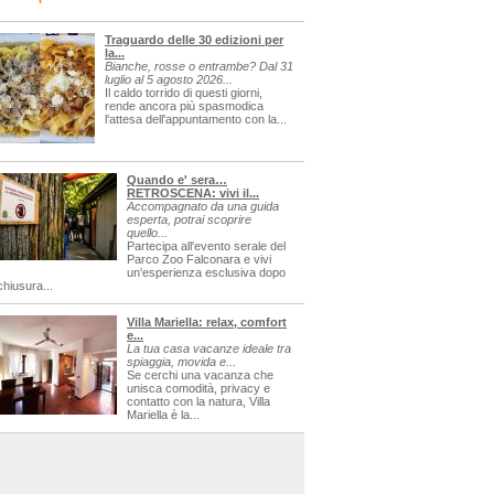
Traguardo delle 30 edizioni per
la...
Bianche, rosse o entrambe? Dal 31
luglio al 5 agosto 2026...
Il caldo torrido di questi giorni,
rende ancora più spasmodica
l'attesa dell'appuntamento con la...
Quando e' sera…
RETROSCENA: vivi il...
Accompagnato da una guida
esperta, potrai scoprire
quello...
Partecipa all'evento serale del
Parco Zoo Falconara e vivi
un'esperienza esclusiva dopo
chiusura...
Villa Mariella: relax, comfort
e...
La tua casa vacanze ideale tra
spiaggia, movida e...
Se cerchi una vacanza che
unisca comodità, privacy e
contatto con la natura, Villa
Mariella è la...