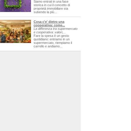
Siamo entrati in una fase
storica in cui il concetto di
proprietà immobiliare sta
subendo la più...
Cosa c'e' dietro una
cooperativa: come...
La differenza tra supermercato
e cooperativa: valori,...
Fare la spesa è un gesto
quotidiano: entriamo in un
supermercato, riempiamo il
carrello e andiamo...