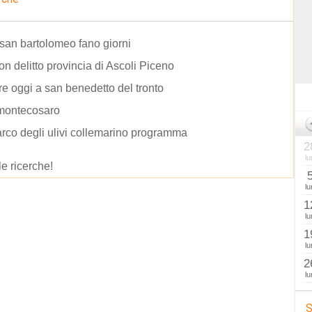
i san bartolomeo fano giorni
n delitto provincia di Ascoli Piceno
re oggi a san benedetto del tronto
 montecosaro
arco degli ulivi collemarino programma
2
lu
le ricerche!
lu
1
lu
1
lu
2
lu
S