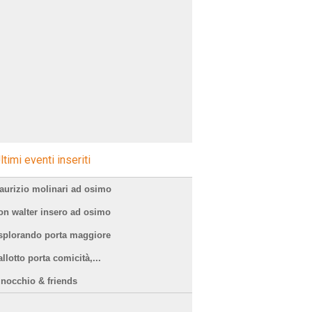
ltimi eventi inseriti
aurizio molinari ad osimo
on walter insero ad osimo
splorando porta maggiore
llotto porta comicità,...
inocchio & friends