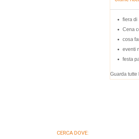
fiera d
Cena co
cosa fa
eventi
festa p
Guarda tutte 
CERCA DOVE: