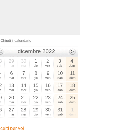
Chiudi il calendario
dicembre 2022
8
29
30
1
2
3
4
n
mar
mer
gio
ven
sab
dom
5
6
7
8
9
10
11
n
mar
mer
gio
ven
sab
dom
2
13
14
15
16
17
18
n
mar
mer
gio
ven
sab
dom
9
20
21
22
23
24
25
n
mar
mer
gio
ven
sab
dom
6
27
28
29
30
31
1
n
mar
mer
gio
ven
sab
dom
celti per voi