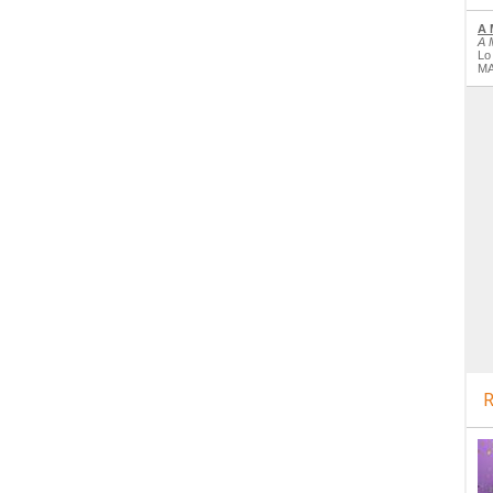
A 
A 
Lo
MA
R