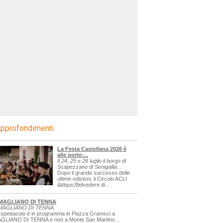
pprofondimenti
La Festa Castellana 2026 è
alle porte:...
Il 24, 25 e 26 luglio il borgo di
Scapezzano di Senigallia...
Dopo il grande successo delle
ultime edizioni, il Circolo ACLI
&ldquo;Belvedere di...
MAGLIANO DI TENNA
MAGLIANO DI TENNA
 spettacolo è in programma in Piazza Gramsci a
GLIANO DI TENNA e non a Monte San Martino...