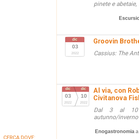
pinete e abetaie, e
Escursi
dic
Groovin Broth
03
Cassius: The An
2022
dic
dic
Al via, con Ro
03
10
Civitanova Fi
2022
2022
Dal 3 al 10 
autunno/inverno
Enogastronomia
CERCA DOVE: