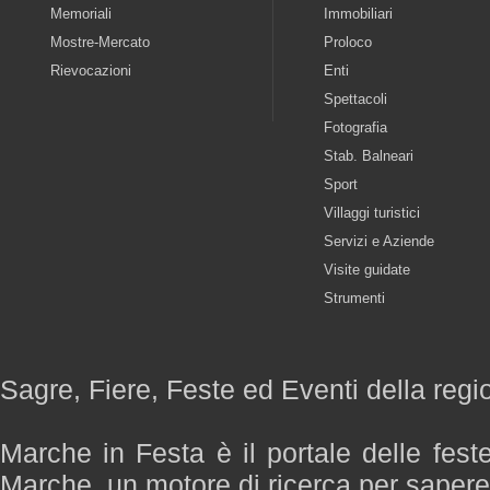
Memoriali
Immobiliari
Mostre-Mercato
Proloco
Rievocazioni
Enti
Spettacoli
Fotografia
Stab. Balneari
Sport
Villaggi turistici
Servizi e Aziende
Visite guidate
Strumenti
Sagre, Fiere, Feste ed Eventi della reg
Marche in Festa è il portale delle fest
Marche, un motore di ricerca per saper