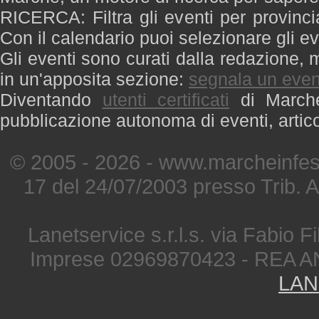
RICERCA: Filtra gli eventi per provinci
Con il calendario puoi selezionare gli ev
Gli eventi sono curati dalla redazione, m
in un'apposita sezione:
segnala un even
Diventando
utenti certificati
di Marche 
pubblicazione autonoma di eventi, artic
© 2005 - 2026 - www.marcheinfest
17 del 24/07/2003 presso Trib. 
Lanetservice s.r.l.s. via Fabio Fi
Imprese 02969870423 - REA A
LAN