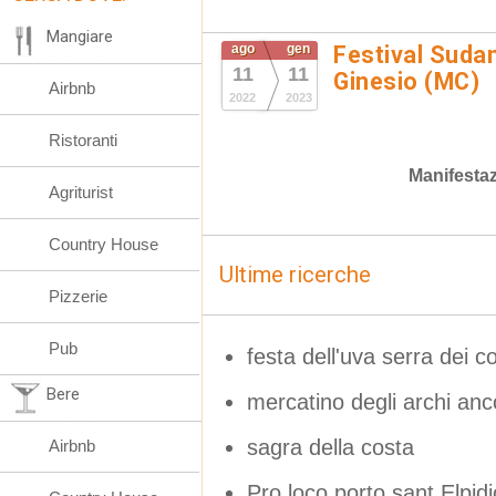
Mangiare
ago
gen
Festival Suda
11
11
Ginesio (MC)
Airbnb
2022
2023
Ristoranti
Manifestaz
Agriturist
Country House
Ultime ricerche
Pizzerie
Pub
festa dell'uva serra dei c
Bere
mercatino degli archi a
sagra della costa
Airbnb
Pro loco porto sant Elpidi