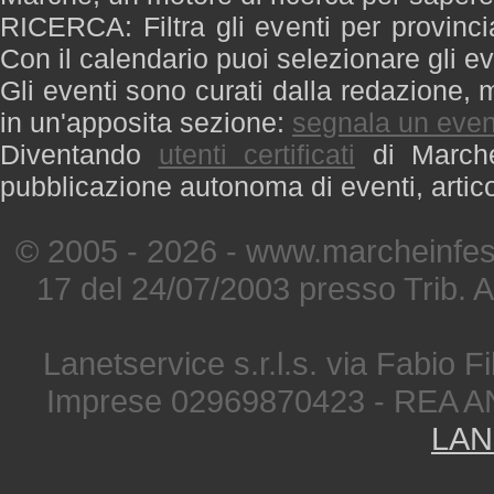
RICERCA: Filtra gli eventi per provinci
Con il calendario puoi selezionare gli ev
Gli eventi sono curati dalla redazione, m
in un'apposita sezione:
segnala un even
Diventando
utenti certificati
di Marche 
pubblicazione autonoma di eventi, artic
© 2005 - 2026 - www.marcheinfest
17 del 24/07/2003 presso Trib. 
Lanetservice s.r.l.s. via Fabio Fi
Imprese 02969870423 - REA A
LAN