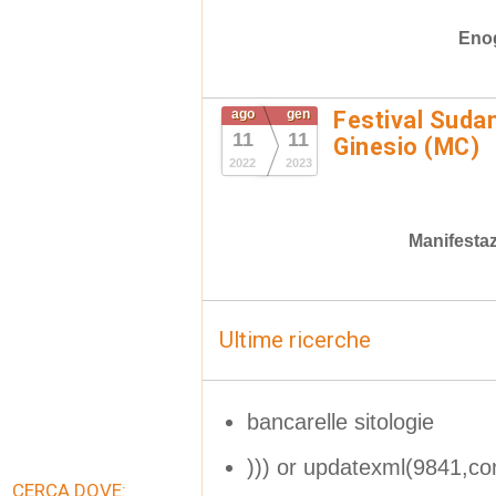
Eno
ago
gen
Festival Suda
11
11
Ginesio (MC)
2022
2023
Manifestaz
Ultime ricerche
bancarelle sitologie
))) or updatexml(9841,c
CERCA DOVE: