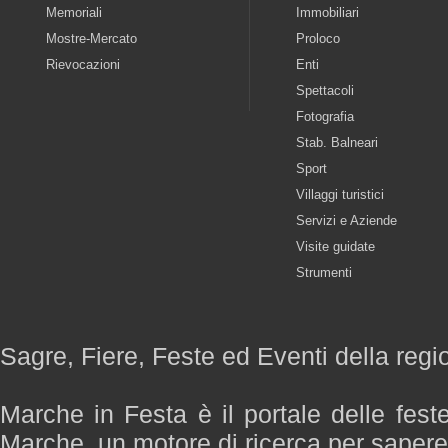
Memoriali
Immobiliari
Mostre-Mercato
Proloco
Rievocazioni
Enti
Spettacoli
Fotografia
Stab. Balneari
Sport
Villaggi turistici
Servizi e Aziende
Visite guidate
Strumenti
Sagre, Fiere, Feste ed Eventi della reg
Marche in Festa è il portale delle fest
Marche, un motore di ricerca per saper