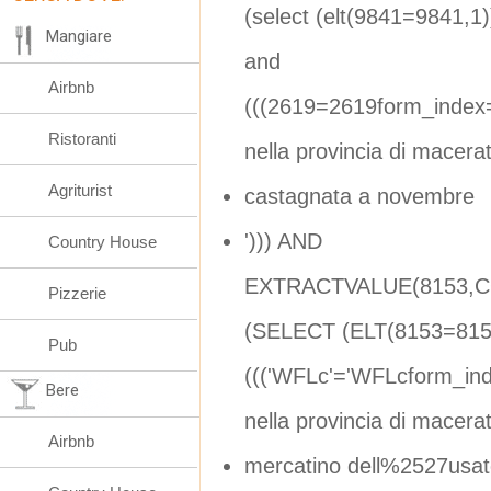
(select (elt(9841=9841,1
Mangiare
and
Airbnb
(((2619=2619form_index
Ristoranti
nella provincia di macera
Agriturist
castagnata a novembre
'))) AND
Country House
EXTRACTVALUE(8153,CO
Pizzerie
(SELECT (ELT(8153=815
Pub
((('WFLc'='WFLcform_in
Bere
nella provincia di macera
Airbnb
mercatino dell%2527usat