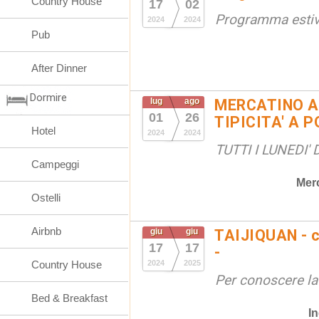
Country House
17
02
Programma esti
2024
2024
Pub
After Dinner
Dormire
lug
ago
MERCATINO A
01
26
TIPICITA' A 
Hotel
2024
2024
TUTTI I LUNEDI'
Campeggi
Merc
Ostelli
Airbnb
giu
giu
TAIJIQUAN - c
17
17
-
Country House
2024
2025
Per conoscere la
Bed & Breakfast
In