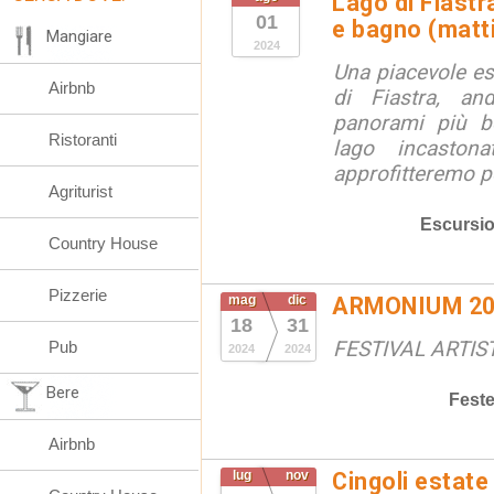
Lago di Fiastr
01
e bagno (matt
Mangiare
2024
Una piacevole es
Airbnb
di Fiastra, an
panorami più be
Ristoranti
lago incaston
approfitteremo pe
Agriturist
Escursio
Country House
Pizzerie
mag
dic
ARMONIUM 20
18
31
FESTIVAL ARTIS
Pub
2024
2024
Bere
Fest
Airbnb
lug
nov
Cingoli estate