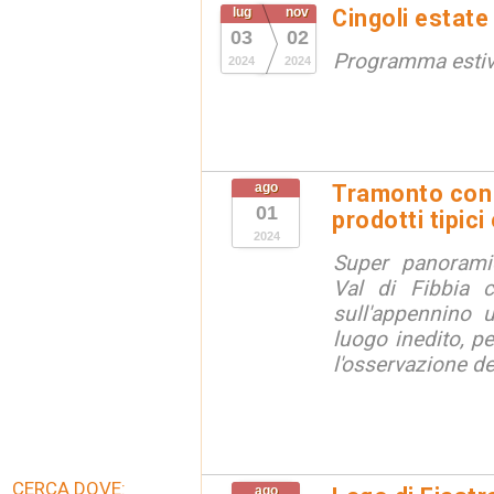
lug
nov
Cingoli estate
03
02
Programma esti
2024
2024
ago
Tramonto con 
01
prodotti tipici 
2024
Super panorami
Val di Fibbia c
sull'appennino 
luogo inedito, pe
l'osservazione del
CERCA DOVE:
ago