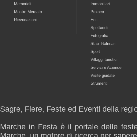
Memoriali
Immobiliari
Mostre-Mercato
Proloco
Rievocazioni
Enti
Spettacoli
Fotografia
Stab. Balneari
Sport
Villaggi turistici
Servizi e Aziende
Visite guidate
Strumenti
Sagre, Fiere, Feste ed Eventi della reg
Marche in Festa è il portale delle fest
Marche, un motore di ricerca per saper