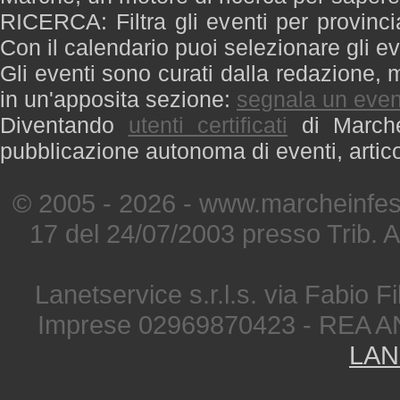
RICERCA: Filtra gli eventi per provinci
Con il calendario puoi selezionare gli ev
Gli eventi sono curati dalla redazione, m
in un'apposita sezione:
segnala un even
Diventando
utenti certificati
di Marche 
pubblicazione autonoma di eventi, artic
© 2005 - 2026 - www.marcheinfest
17 del 24/07/2003 presso Trib. 
Lanetservice s.r.l.s. via Fabio Fi
Imprese 02969870423 - REA A
LAN