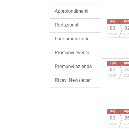
Approfondimenti
lug
no
Redazionali
03
0
2024
202
Fare promozione
Promuovi evento
ago
ge
Promuovi azienda
07
1
2024
202
Ricevi Newsletter
lug
ag
01
2
2024
202