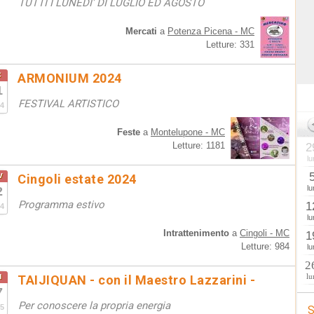
TUTTI I LUNEDI' DI LUGLIO ED AGOSTO
Mercati
a
Potenza Picena - MC
Letture: 331
c
ARMONIUM 2024
1
FESTIVAL ARTISTICO
4
Feste
a
Montelupone - MC
Letture: 1181
2
lu
v
Cingoli estate 2024
lu
2
Programma estivo
1
4
lu
Intrattenimento
a
Cingoli - MC
1
Letture: 984
lu
2
u
lu
TAIJIQUAN - con il Maestro Lazzarini -
7
Per conoscere la propria energia
5
S