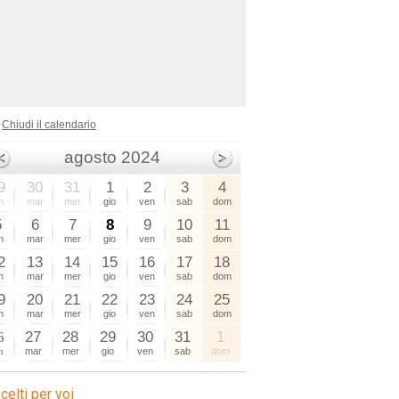
Chiudi il calendario
agosto 2024
9
30
31
1
2
3
4
n
mar
mer
gio
ven
sab
dom
5
6
7
8
9
10
11
n
mar
mer
gio
ven
sab
dom
2
13
14
15
16
17
18
n
mar
mer
gio
ven
sab
dom
9
20
21
22
23
24
25
n
mar
mer
gio
ven
sab
dom
6
27
28
29
30
31
1
n
mar
mer
gio
ven
sab
dom
celti per voi