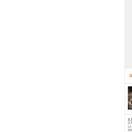
A
A 
A 
Lo
MA