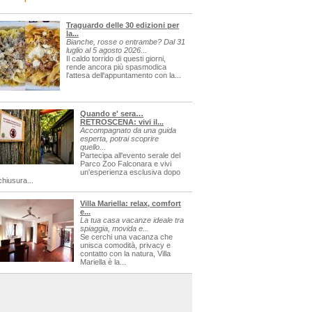
Traguardo delle 30 edizioni per
la...
Bianche, rosse o entrambe? Dal 31
luglio al 5 agosto 2026...
Il caldo torrido di questi giorni,
rende ancora più spasmodica
l'attesa dell'appuntamento con la...
Quando e' sera…
RETROSCENA: vivi il...
Accompagnato da una guida
esperta, potrai scoprire
quello...
Partecipa all'evento serale del
Parco Zoo Falconara e vivi
un'esperienza esclusiva dopo
chiusura...
Villa Mariella: relax, comfort
e...
La tua casa vacanze ideale tra
spiaggia, movida e...
Se cerchi una vacanza che
unisca comodità, privacy e
contatto con la natura, Villa
Mariella è la...