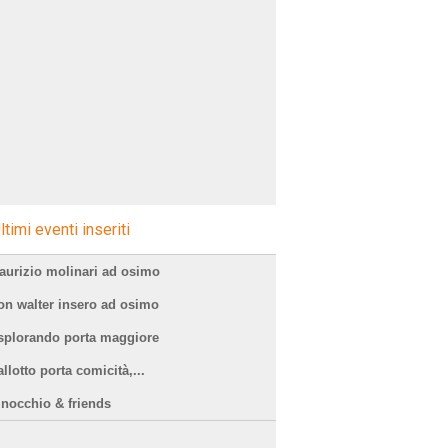
ltimi eventi inseriti
aurizio molinari ad osimo
on walter insero ad osimo
splorando porta maggiore
llotto porta comicità,...
inocchio & friends