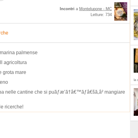
Incontri
a
Montelupone - MC
Letture: 734
rche
 marina palmense
ll agricoltura
e grota mare
la 
ceno
pa nelle cantine che si puãƒæ’ã†â€™ãƒâ€šã‚â² mangiare
le ricerche!