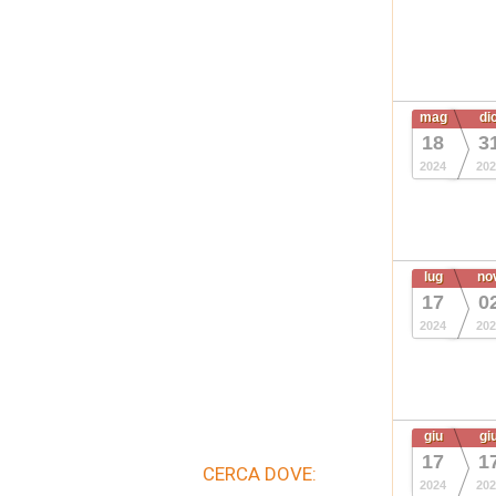
mag
di
18
3
2024
202
lug
no
17
0
2024
202
giu
gi
17
1
CERCA DOVE:
2024
202