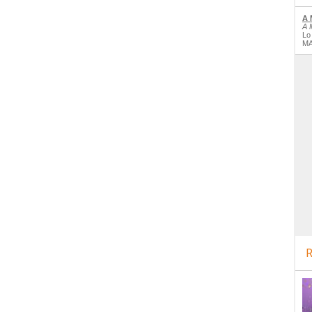
A 
A 
Lo
MA
R