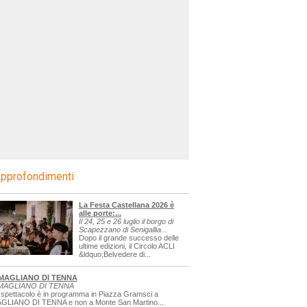
pprofondimenti
La Festa Castellana 2026 è
alle porte:...
Il 24, 25 e 26 luglio il borgo di
Scapezzano di Senigallia...
Dopo il grande successo delle
ultime edizioni, il Circolo ACLI
&ldquo;Belvedere di...
MAGLIANO DI TENNA
MAGLIANO DI TENNA
 spettacolo è in programma in Piazza Gramsci a
GLIANO DI TENNA e non a Monte San Martino...