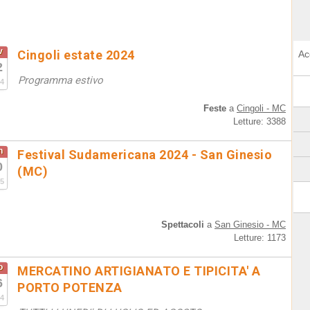
v
Cingoli estate 2024
Ac
2
Programma estivo
4
Feste
a
Cingoli - MC
Letture: 3388
n
Festival Sudamericana 2024 - San Ginesio
0
(MC)
5
Spettacoli
a
San Ginesio - MC
Letture: 1173
o
MERCATINO ARTIGIANATO E TIPICITA' A
6
PORTO POTENZA
4