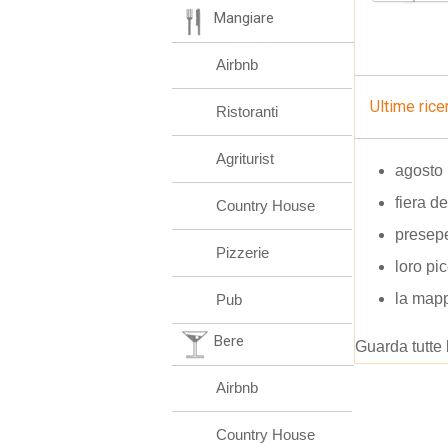
Mangiare
Airbnb
Ultime rice
Ristoranti
Agriturist
agosto
fiera de
Country House
presep
Pizzerie
loro pi
la map
Pub
Bere
Guarda tutte 
Airbnb
Country House