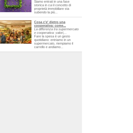
Siamo entrati in una fase
storica in cui il concetto di
proprietà immobiliare sta
subendo la più...
Cosa c'e' dietro una
cooperativa: come...
La differenza tra supermercato
e cooperativa: valori,...
Fare la spesa è un gesto
quotidiano: entriamo in un
supermercato, riempiamo il
carrello e andiamo...