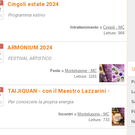
v
Cingoli estate 2024
2
Programma estivo
4
Intrattenimento
a
Cingoli - MC
Letture: 984
c
ARMONIUM 2024
1
FESTIVAL ARTISTICO
4
U
Feste
a
Montelupone - MC
Letture: 1181
Pa
u
TAIJIQUAN - con il Maestro Lazzarini -
L
7
Per conoscere la propria energia
S
5
F
Incontri
a
Montelupone - MC
Letture: 733
N