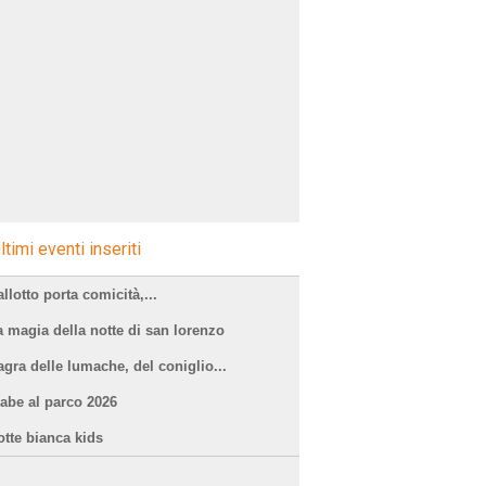
ltimi eventi inseriti
llotto porta comicità,...
a magia della notte di san lorenzo
agra delle lumache, del coniglio...
iabe al parco 2026
otte bianca kids