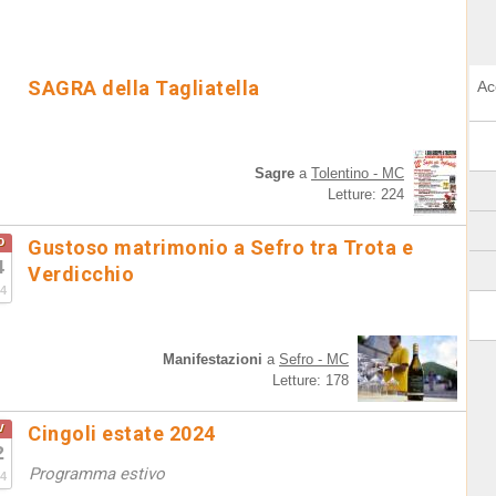
SAGRA della Tagliatella
Ac
Sagre
a
Tolentino - MC
Letture: 224
o
Gustoso matrimonio a Sefro tra Trota e
4
Verdicchio
4
Manifestazioni
a
Sefro - MC
Letture: 178
v
Cingoli estate 2024
2
Programma estivo
4