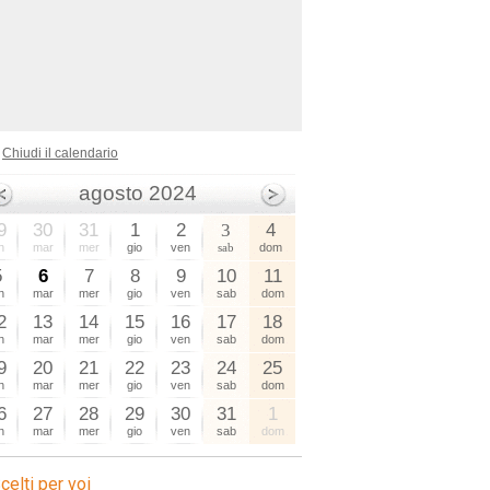
Chiudi il calendario
agosto 2024
9
30
31
1
2
3
4
n
mar
mer
gio
ven
sab
dom
5
6
7
8
9
10
11
n
mar
mer
gio
ven
sab
dom
2
13
14
15
16
17
18
n
mar
mer
gio
ven
sab
dom
9
20
21
22
23
24
25
n
mar
mer
gio
ven
sab
dom
6
27
28
29
30
31
1
n
mar
mer
gio
ven
sab
dom
celti per voi