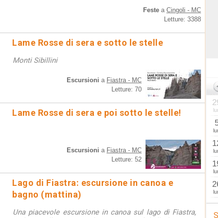
Feste
a
Cingoli - MC
Letture: 3388
Lame Rosse di sera e sotto le stelle
Monti Sibillini
Escursioni
a
Fiastra - MC
Letture: 70
2
lu
Lame Rosse di sera e poi sotto le stelle!
lu
1
Escursioni
a
Fiastra - MC
lu
Letture: 52
1
lu
Lago di Fiastra: escursione in canoa e
2
lu
bagno (mattina)
Una piacevole escursione in canoa sul lago di Fiastra,
S