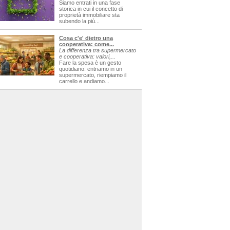
Siamo entrati in una fase
storica in cui il concetto di
proprietà immobiliare sta
subendo la più...
Cosa c'e' dietro una
cooperativa: come...
La differenza tra supermercato
e cooperativa: valori,...
Fare la spesa è un gesto
quotidiano: entriamo in un
supermercato, riempiamo il
carrello e andiamo...