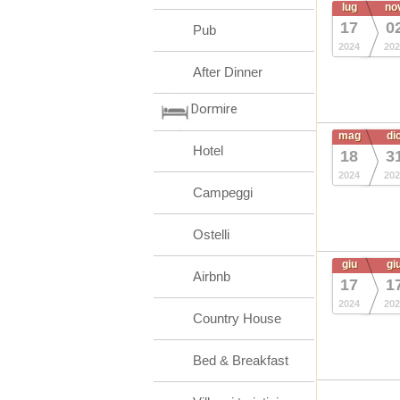
lug
no
17
0
Pub
2024
202
After Dinner
Dormire
mag
di
Hotel
18
3
2024
202
Campeggi
Ostelli
giu
gi
Airbnb
17
1
2024
202
Country House
Bed & Breakfast