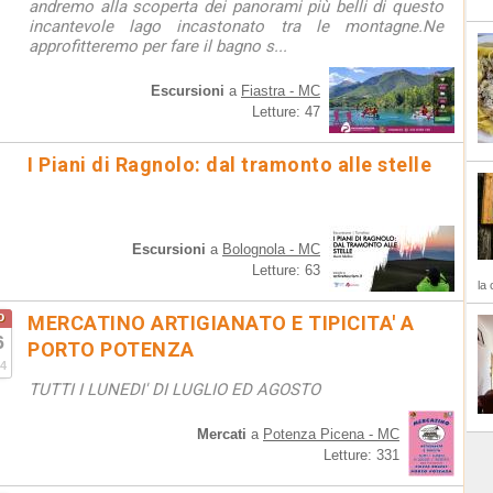
andremo alla scoperta dei panorami più belli di questo
incantevole lago incastonato tra le montagne.Ne
approfitteremo per fare il bagno s...
Escursioni
a
Fiastra - MC
Letture: 47
I Piani di Ragnolo: dal tramonto alle stelle
Escursioni
a
Bolognola - MC
Letture: 63
la 
o
MERCATINO ARTIGIANATO E TIPICITA' A
6
PORTO POTENZA
4
TUTTI I LUNEDI' DI LUGLIO ED AGOSTO
Mercati
a
Potenza Picena - MC
Letture: 331