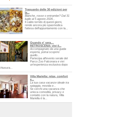
Traguardo delle 30 edizioni per
la...
Bianche, rosse o entrambe? Dal 31
luglio al 5 agosto 2026...
Il caldo torrido di questi giorni,
rende ancora più spasmodica
l'attesa dell'appuntamento con la...
Quando e' sera…
RETROSCENA: vivi il...
Accompagnato da una guida
esperta, potrai scoprire
quello...
Partecipa all'evento serale del
Parco Zoo Falconara e vivi
un'esperienza esclusiva dopo
chiusura...
Villa Mariella: relax, comfort
e...
La tua casa vacanze ideale tra
spiaggia, movida e...
Se cerchi una vacanza che
unisca comodità, privacy e
contatto con la natura, Villa
Mariella è la...