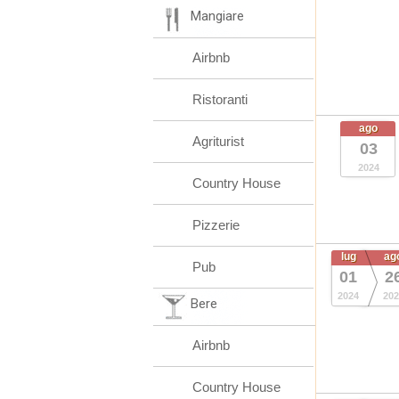
Mangiare
Airbnb
Ristoranti
ago
Agriturist
03
2024
Country House
Pizzerie
lug
ag
Pub
01
2
2024
202
Bere
Airbnb
Country House