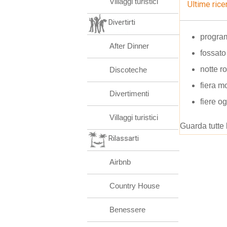
Villaggi turistici
Ultime rice
Divertirti
progra
After Dinner
fossato
notte r
Discoteche
fiera m
Divertimenti
fiere o
Villaggi turistici
Guarda tutte 
Rilassarti
Airbnb
Country House
Benessere