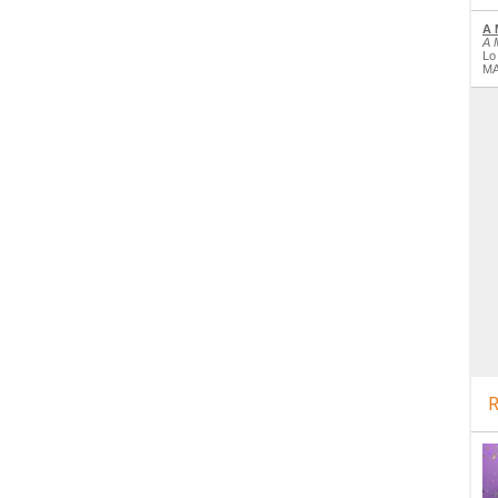
A 
A 
Lo
MA
R