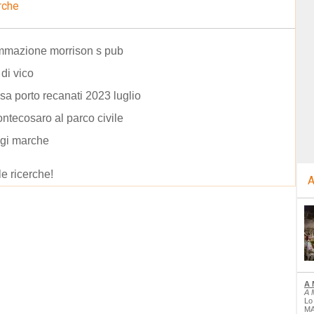
rche
mmazione morrison s pub
 di vico
osa porto recanati 2023 luglio
ontecosaro al parco civile
ggi marche
le ricerche!
A
A 
A 
Lo
MA