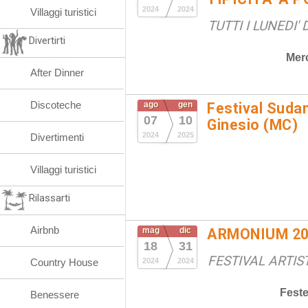
2024
2024
Villaggi turistici
TUTTI I LUNEDI'
Divertirti
Merc
After Dinner
Discoteche
ago
gen
Festival Suda
07
10
Ginesio (MC)
2024
2025
Divertimenti
Villaggi turistici
Rilassarti
Airbnb
mag
dic
ARMONIUM 20
18
31
FESTIVAL ARTIS
Country House
2024
2024
Fest
Benessere