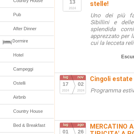
Country House
13
stelle!
2024
Pub
Uno dei più fa
Sibillini e del
splendida corn
After Dinner
apprezzato per la
Dormire
cui la lecceta relit
Hotel
Escur
Campeggi
lug
nov
Cingoli estate
Ostelli
17
02
Programma esti
2024
2024
Airbnb
Country House
Bed & Breakfast
lug
ago
MERCATINO A
01
26
TIPICITA' A 