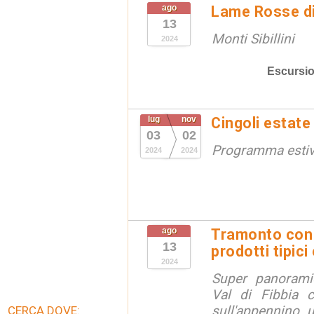
ago
Lame Rosse di 
13
Monti Sibillini
2024
Escursio
lug
nov
Cingoli estate
03
02
Programma esti
2024
2024
ago
Tramonto con 
13
prodotti tipici 
2024
Super panorami
Val di Fibbia c
sull'appennino 
CERCA DOVE: