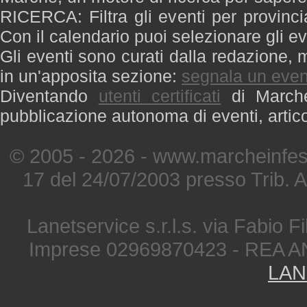
RICERCA: Filtra gli eventi per provinci
Con il calendario puoi selezionare gli ev
Gli eventi sono curati dalla redazione, m
in un'apposita sezione:
segnala un even
Diventando
utenti certificati
di Marche 
pubblicazione autonoma di eventi, artic
© 2005 - 2026 - www.marcheinfest
17 del 24/07/2003 presso Trib. 
Lanetservice s.r.l.s. via Fabio Fi
Imprese 02969870423 - REA A
LAN