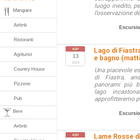
luogo inedito, pe
Mangiare
l'osservazione del
Airbnb
Escursio
Ristoranti
ago
Lago di Fiastr
Agriturist
13
e bagno (matt
2024
Country House
Una piacevole es
di Fiastra, an
Pizzerie
panorami più be
lago incaston
approfitteremo pe
Pub
Bere
Escursio
Airbnb
ago
Lame Rosse di 