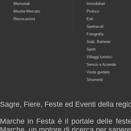
Memoriali
Immobiliari
Mostre-Mercato
Proloco
Rievocazioni
Enti
Spettacoli
Fotografia
Stab. Balneari
Sport
Villaggi turistici
Servizi e Aziende
Visite guidate
Strumenti
Sagre, Fiere, Feste ed Eventi della reg
Marche in Festa è il portale delle fest
Marche, un motore di ricerca per saper