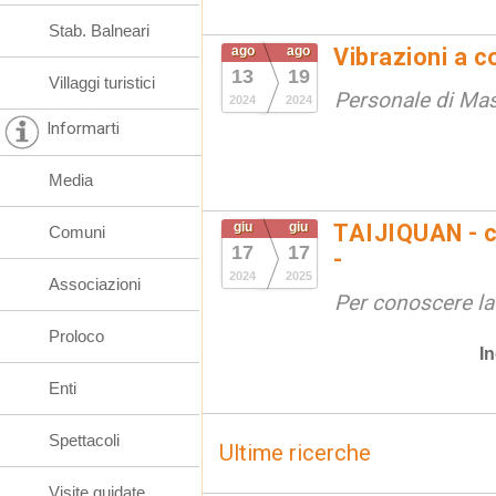
Stab. Balneari
ago
ago
Vibrazioni a co
13
19
Villaggi turistici
Personale di Mas
2024
2024
Informarti
Media
giu
giu
TAIJIQUAN - c
Comuni
17
17
-
2024
2025
Associazioni
Per conoscere la
Proloco
In
Enti
Spettacoli
Ultime ricerche
Visite guidate