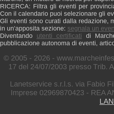
RICERCA: Filtra gli eventi per provinci
Con il calendario puoi selezionare gli ev
Gli eventi sono curati dalla redazione, m
in un'apposita sezione:
segnala un even
Diventando
utenti certificati
di Marche 
pubblicazione autonoma di eventi, artic
© 2005 - 2026 - www.marcheinfest
17 del 24/07/2003 presso Trib. 
Lanetservice s.r.l.s. via Fabio Fi
Imprese 02969870423 - REA A
LAN