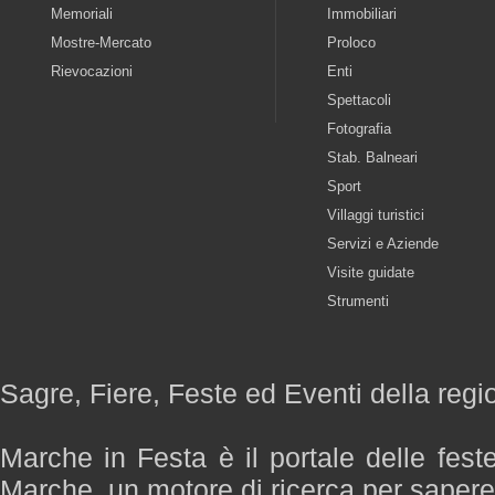
Memoriali
Immobiliari
Mostre-Mercato
Proloco
Rievocazioni
Enti
Spettacoli
Fotografia
Stab. Balneari
Sport
Villaggi turistici
Servizi e Aziende
Visite guidate
Strumenti
Sagre, Fiere, Feste ed Eventi della reg
Marche in Festa è il portale delle fest
Marche, un motore di ricerca per saper