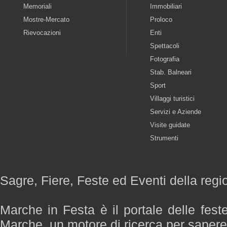
Memoriali
Immobiliari
Mostre-Mercato
Proloco
Rievocazioni
Enti
Spettacoli
Fotografia
Stab. Balneari
Sport
Villaggi turistici
Servizi e Aziende
Visite guidate
Strumenti
Sagre, Fiere, Feste ed Eventi della reg
Marche in Festa è il portale delle fest
Marche, un motore di ricerca per saper