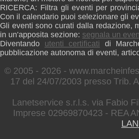
RICERCA: Filtra gli eventi per provinci
Con il calendario puoi selezionare gli ev
Gli eventi sono curati dalla redazione, m
in un'apposita sezione:
segnala un even
Diventando
utenti certificati
di Marche 
pubblicazione autonoma di eventi, artic
© 2005 - 2026 - www.marcheinfest
17 del 24/07/2003 presso Trib. 
Lanetservice s.r.l.s. via Fabio Fi
Imprese 02969870423 - REA A
LAN