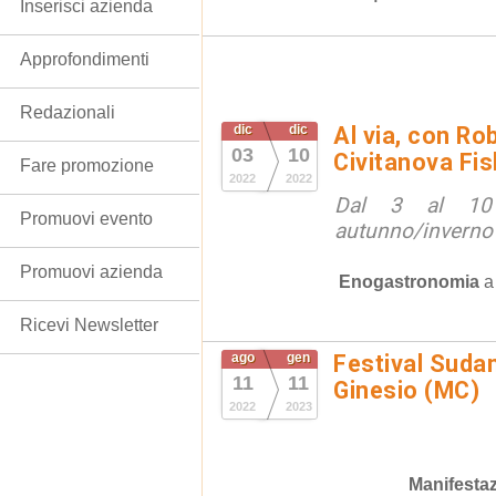
Inserisci azienda
Approfondimenti
Redazionali
dic
dic
Al via, con Ro
03
10
Civitanova Fi
Fare promozione
2022
2022
Dal 3 al 10 
Promuovi evento
autunno/inverno
Promuovi azienda
Enogastronomia
Ricevi Newsletter
ago
gen
Festival Suda
11
11
Ginesio (MC)
2022
2023
Manifestaz