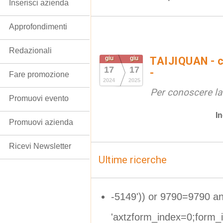
Inserisci azienda
Approfondimenti
Redazionali
giu
giu
TAIJIQUAN - c
17
17
-
Fare promozione
2024
2025
Per conoscere la
Promuovi evento
In
Promuovi azienda
Ricevi Newsletter
Ultime ricerche
-5149')) or 9790=9790 and
'axtzform_index=0;form