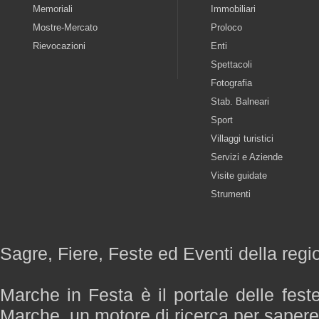
Memoriali
Immobiliari
Mostre-Mercato
Proloco
Rievocazioni
Enti
Spettacoli
Fotografia
Stab. Balneari
Sport
Villaggi turistici
Servizi e Aziende
Visite guidate
Strumenti
Sagre, Fiere, Feste ed Eventi della reg
Marche in Festa è il portale delle fest
Marche, un motore di ricerca per saper