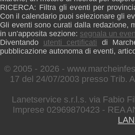
RICERCA: Filtra gli eventi per provinci
Con il calendario puoi selezionare gli ev
Gli eventi sono curati dalla redazione, m
in un'apposita sezione:
segnala un even
Diventando
utenti certificati
di Marche 
pubblicazione autonoma di eventi, artic
© 2005 - 2026 - www.marcheinfest
17 del 24/07/2003 presso Trib. 
Lanetservice s.r.l.s. via Fabio Fi
Imprese 02969870423 - REA A
LAN