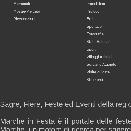
Memoriali
Immobiliari
Mostre-Mercato
Proloco
Rievocazioni
Enti
Spettacoli
Fotografia
Stab. Balneari
Sport
Villaggi turistici
Servizi e Aziende
Visite guidate
Strumenti
Sagre, Fiere, Feste ed Eventi della reg
Marche in Festa è il portale delle fest
Marche, un motore di ricerca per saper