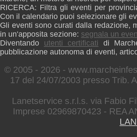
RICERCA: Filtra gli eventi per provinci
Con il calendario puoi selezionare gli ev
Gli eventi sono curati dalla redazione, m
in un'apposita sezione:
segnala un even
Diventando
utenti certificati
di Marche 
pubblicazione autonoma di eventi, artic
© 2005 - 2026 - www.marcheinfest
17 del 24/07/2003 presso Trib. 
Lanetservice s.r.l.s. via Fabio Fi
Imprese 02969870423 - REA A
LAN