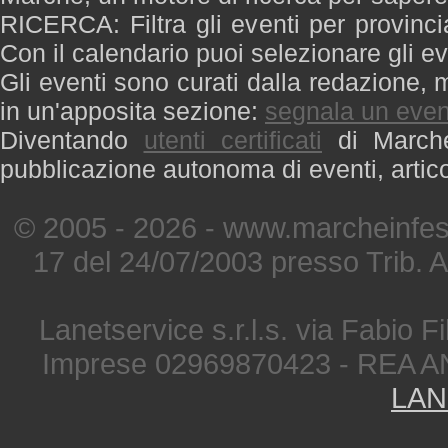
RICERCA: Filtra gli eventi per provinci
Con il calendario puoi selezionare gli ev
Gli eventi sono curati dalla redazione, m
in un'apposita sezione:
segnala un even
Diventando
utenti certificati
di Marche 
pubblicazione autonoma di eventi, artic
© 2005 - 2026 - www.marcheinfest
17 del 24/07/2003 presso Trib. 
Lanetservice s.r.l.s. via Fabio Fi
Imprese 02969870423 - REA A
LAN