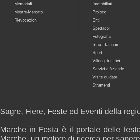
Memoriali
Immobiliari
Mostre-Mercato
Proloco
Rievocazioni
Enti
Spettacoli
Fotografia
Stab. Balneari
Sport
Villaggi turistici
Servizi e Aziende
Visite guidate
Strumenti
Sagre, Fiere, Feste ed Eventi della reg
Marche in Festa è il portale delle fest
Marche, un motore di ricerca per saper