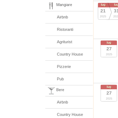
Mangiare
lug
lu
21
3
Airbnb
2025
202
Ristoranti
Agriturist
lug
27
Country House
2025
Pizzerie
Pub
lug
Bere
27
2025
Airbnb
Country House