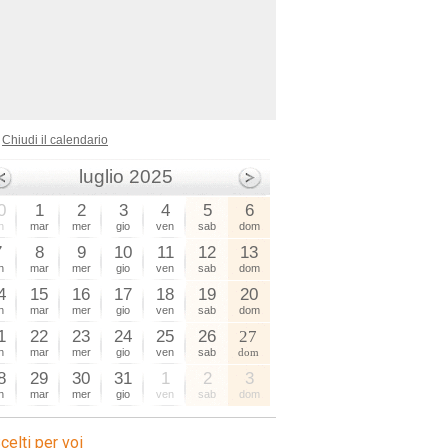
Chiudi il calendario
luglio 2025
0
1
2
3
4
5
6
n
mar
mer
gio
ven
sab
dom
7
8
9
10
11
12
13
n
mar
mer
gio
ven
sab
dom
4
15
16
17
18
19
20
n
mar
mer
gio
ven
sab
dom
1
22
23
24
25
26
27
n
mar
mer
gio
ven
sab
dom
8
29
30
31
1
2
3
n
mar
mer
gio
ven
sab
dom
celti per voi