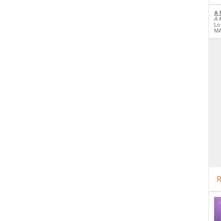
A 
A 
Lo
MA
R