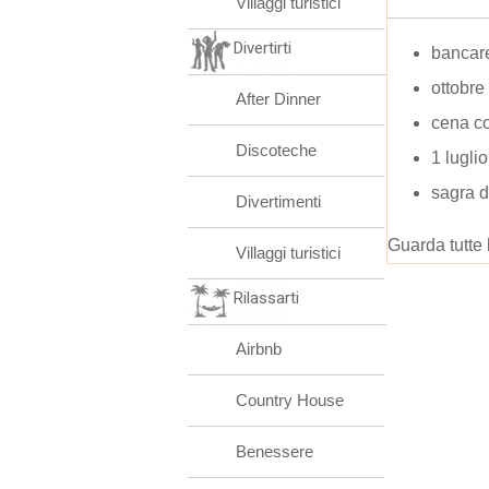
Villaggi turistici
Divertirti
bancare
ottobr
After Dinner
cena co
Discoteche
1 luglio
sagra d
Divertimenti
Guarda tutte 
Villaggi turistici
Rilassarti
Airbnb
Country House
Benessere