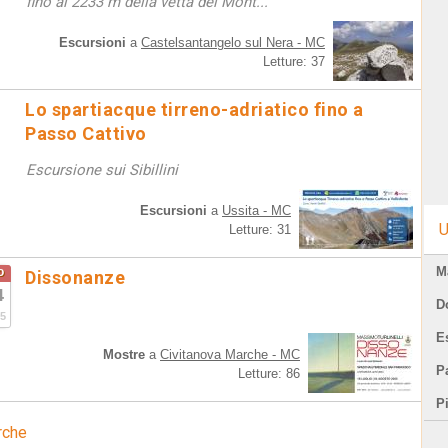
fino ai 2233 m della vetta del Mont...
Escursioni
a
Castelsantangelo sul Nera - MC
Letture: 37
Lo spartiacque tirreno-adriatico fino a
Passo Cattivo
Escursione sui Sibillini
Escursioni
a
Ussita - MC
U
Letture: 31
M
o
Dissonanze
4
D
5
E
Mostre
a
Civitanova Marche - MC
Pa
Letture: 86
P
rche