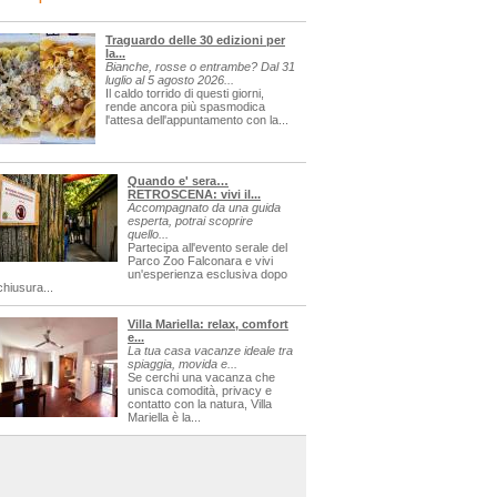
Traguardo delle 30 edizioni per
la...
Bianche, rosse o entrambe? Dal 31
luglio al 5 agosto 2026...
Il caldo torrido di questi giorni,
rende ancora più spasmodica
l'attesa dell'appuntamento con la...
Quando e' sera…
RETROSCENA: vivi il...
Accompagnato da una guida
esperta, potrai scoprire
quello...
Partecipa all'evento serale del
Parco Zoo Falconara e vivi
un'esperienza esclusiva dopo
chiusura...
Villa Mariella: relax, comfort
e...
La tua casa vacanze ideale tra
spiaggia, movida e...
Se cerchi una vacanza che
unisca comodità, privacy e
contatto con la natura, Villa
Mariella è la...