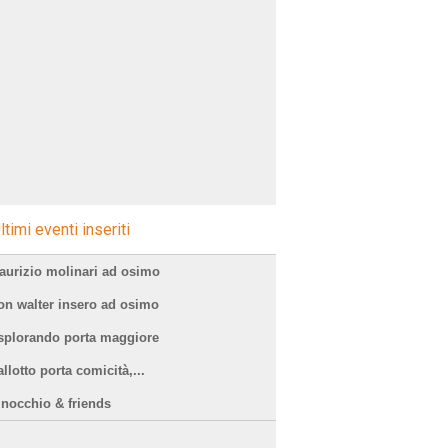
ltimi eventi inseriti
aurizio molinari ad osimo
on walter insero ad osimo
splorando porta maggiore
llotto porta comicità,...
inocchio & friends