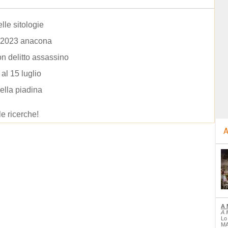
lle sitologie
e 2023 anacona
n delitto assassino
 al 15 luglio
ella piadina
le ricerche!
A
A 
A 
Lo
MA