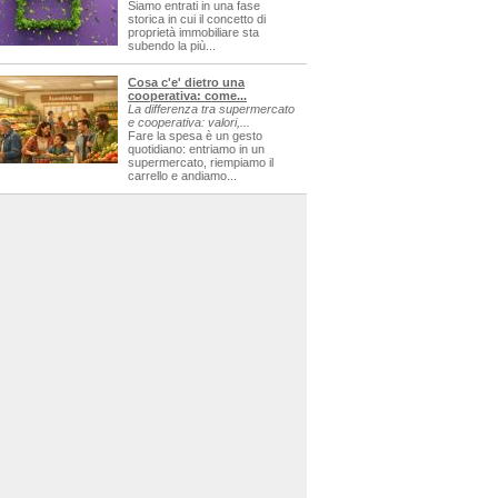
Siamo entrati in una fase
storica in cui il concetto di
proprietà immobiliare sta
subendo la più...
Cosa c'e' dietro una
cooperativa: come...
La differenza tra supermercato
e cooperativa: valori,...
Fare la spesa è un gesto
quotidiano: entriamo in un
supermercato, riempiamo il
carrello e andiamo...