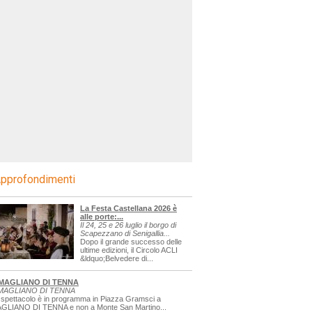
pprofondimenti
La Festa Castellana 2026 è
alle porte:...
Il 24, 25 e 26 luglio il borgo di
Scapezzano di Senigallia...
Dopo il grande successo delle
ultime edizioni, il Circolo ACLI
&ldquo;Belvedere di...
MAGLIANO DI TENNA
MAGLIANO DI TENNA
 spettacolo è in programma in Piazza Gramsci a
GLIANO DI TENNA e non a Monte San Martino...