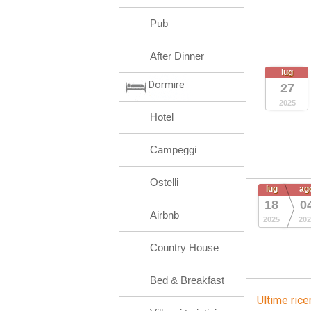
Pub
After Dinner
lug
Dormire
27
2025
Hotel
Campeggi
Ostelli
lug
ag
18
0
Airbnb
2025
202
Country House
Bed & Breakfast
Ultime rice