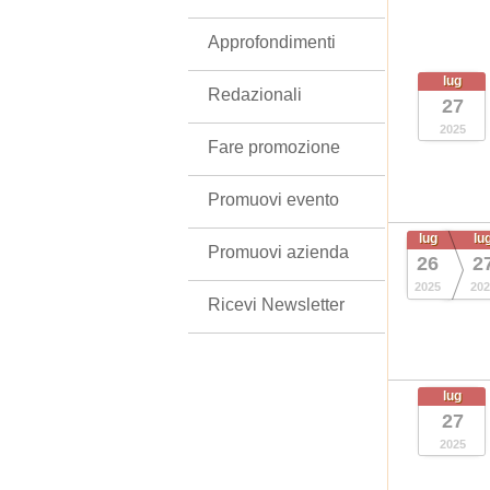
Approfondimenti
lug
Redazionali
27
2025
Fare promozione
Promuovi evento
lug
lu
Promuovi azienda
26
2
2025
202
Ricevi Newsletter
lug
27
2025