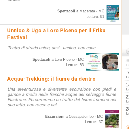
Spettacoli
a
Macerata - MC
Letture: 91
Unnico & Ugo a Loro Piceno per il Friku
Festival
Teatro di strada unico, anzi...unnico, con cane
Spettacoli
a
Loro Piceno - MC
3
Letture: 83
lu
lu
Acqua-Trekking: il fiume da dentro
1
Una avventurosa e divertente escursione con piedi e
lu
gambe a mollo nelle fresche acque del selvaggio fiume
2
Fiastrone. Percorreremo un tratto del fiume immersi nel
lu
suo letto, con rocce e nel...
2
lu
Escursioni
a
Cessapalombo - MC
Letture: 67
S