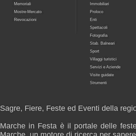
Memoriali
Immobiliari
Mostre-Mercato
Proloco
Rievocazioni
Enti
Spettacoli
Fotografia
Stab. Balneari
Sport
Villaggi turistici
Servizi e Aziende
Visite guidate
Strumenti
Sagre, Fiere, Feste ed Eventi della reg
Marche in Festa è il portale delle fest
Marche, un motore di ricerca per saper