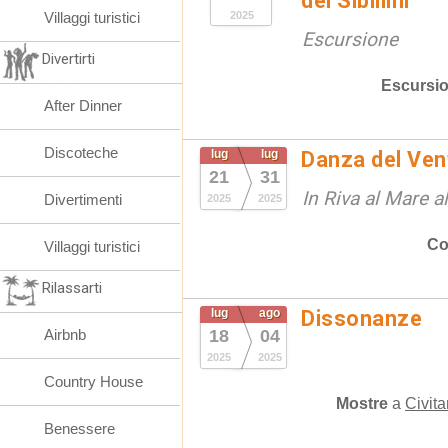
dei Sibillini
Villaggi turistici
2025
Escursione
Divertirti
Escursio
After Dinner
Discoteche
lug
lug
Danza del Vent
21
31
In Riva al Mare 
Divertimenti
2025
2025
Co
Villaggi turistici
Rilassarti
lug
ago
Dissonanze
Airbnb
18
04
2025
2025
Country House
Mostre
a
Civit
Benessere