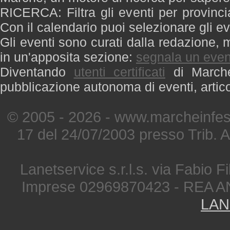
RICERCA: Filtra gli eventi per provinci
Con il calendario puoi selezionare gli ev
Gli eventi sono curati dalla redazione, m
in un'apposita sezione:
segnala un even
Diventando
utenti certificati
di Marche 
pubblicazione autonoma di eventi, artic
© 2005 - 2026 - www.marcheinfest
17 del 24/07/2003 presso Trib. 
Lanetservice s.r.l.s. via Fabio Fi
Imprese 02969870423 - REA A
LAN