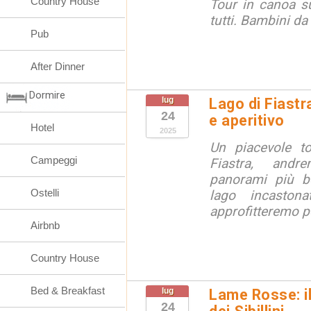
Country House
Tour in canoa su
tutti. Bambini da
Pub
After Dinner
Dormire
lug
Lago di Fiastr
24
e aperitivo
Hotel
2025
Un piacevole t
Campeggi
Fiastra, andr
panorami più be
Ostelli
lago incaston
approfitteremo pe
Airbnb
Country House
Bed & Breakfast
lug
Lame Rosse: i
24