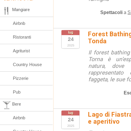
Mangiare
Spettacoli
a
S
Airbnb
lug
Forest Bathing
Ristoranti
24
Tonda
2025
Agriturist
Il forest bathin
Torna è un’esp
Country House
natura, dove 
rappresentato 
Pizzerie
faggeta, le sue fo
Pub
Esc
Bere
lug
Lago di Fiastr
Airbnb
24
e aperitivo
2025