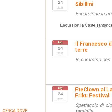
24
Sibillini
2025
Escursione in no
Escursioni
a
Castelsantange
lug
Il Francesco d
24
terre
2025
In cammino con i
lug
EteClown al La
24
Friku Festival
2025
Spettacolo di cl
CERCA DOVE:
famiglia