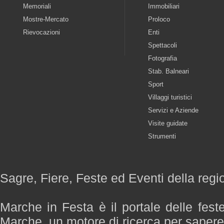
Memoriali
Immobiliari
Mostre-Mercato
Proloco
Rievocazioni
Enti
Spettacoli
Fotografia
Stab. Balneari
Sport
Villaggi turistici
Servizi e Aziende
Visite guidate
Strumenti
Sagre, Fiere, Feste ed Eventi della reg
Marche in Festa è il portale delle fest
Marche, un motore di ricerca per saper