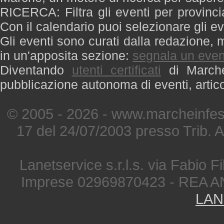
RICERCA: Filtra gli eventi per provinci
Con il calendario puoi selezionare gli ev
Gli eventi sono curati dalla redazione, m
in un'apposita sezione:
segnala un even
Diventando
utenti certificati
di Marche 
pubblicazione autonoma di eventi, artic
© 2005 - 2026 - www.marcheinfest
17 del 24/07/2003 presso Trib. 
Lanetservice s.r.l.s. via Fabio Fi
Imprese 02969870423 - REA A
LAN