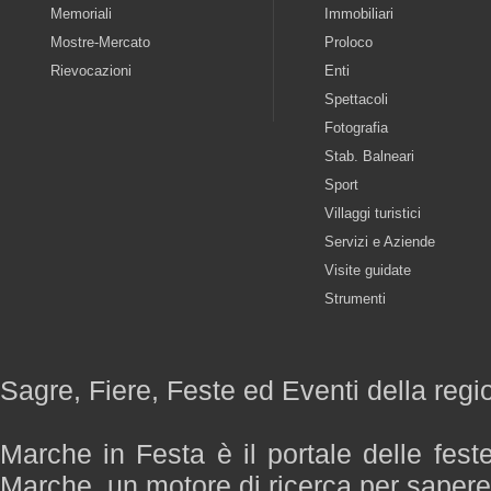
Memoriali
Immobiliari
Mostre-Mercato
Proloco
Rievocazioni
Enti
Spettacoli
Fotografia
Stab. Balneari
Sport
Villaggi turistici
Servizi e Aziende
Visite guidate
Strumenti
Sagre, Fiere, Feste ed Eventi della reg
Marche in Festa è il portale delle fest
Marche, un motore di ricerca per saper