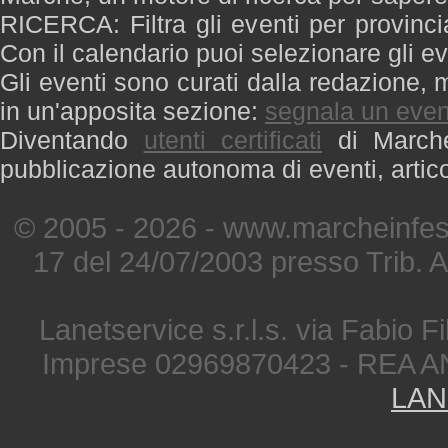
RICERCA: Filtra gli eventi per provinci
Con il calendario puoi selezionare gli ev
Gli eventi sono curati dalla redazione, m
in un'apposita sezione:
segnala un even
Diventando
utenti certificati
di Marche 
pubblicazione autonoma di eventi, artic
© 2005 - 2026 - www.marcheinfest
17 del 24/07/2003 presso Trib. 
Lanetservice s.r.l.s. via Fabio Fi
Imprese 02969870423 - REA A
LAN