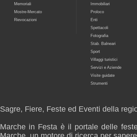
Memoriali
Immobiliari
Mostre-Mercato
Proloco
Rievocazioni
Enti
Spettacoli
Fotografia
Stab. Balneari
Sport
Villaggi turistici
Servizi e Aziende
Visite guidate
Strumenti
Sagre, Fiere, Feste ed Eventi della reg
Marche in Festa è il portale delle fest
Marche, un motore di ricerca per saper