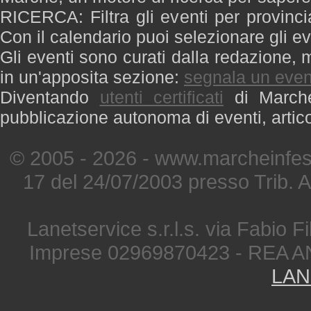
RICERCA: Filtra gli eventi per provinci
Con il calendario puoi selezionare gli ev
Gli eventi sono curati dalla redazione, m
in un'apposita sezione:
segnala un even
Diventando
utenti certificati
di Marche 
pubblicazione autonoma di eventi, artic
© 2005 - 2026 - www.marcheinfest
17 del 24/07/2003 presso Trib. 
Lanetservice s.r.l.s. via Fabio Fi
Imprese 02969870423 - REA A
LAN