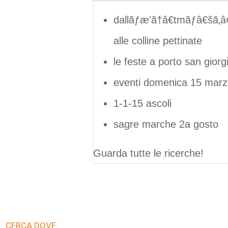
dallãƒæ’ã†â€tmãƒâ€šã‚â
alle colline pettinate
le feste a porto san giorg
eventi domenica 15 mar
1-1-15 ascoli
sagre marche 2a gosto
Guarda tutte le ricerche!
CERCA DOVE: