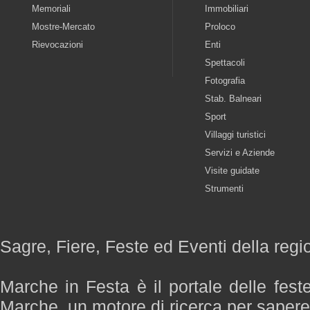
Memoriali
Immobiliari
Mostre-Mercato
Proloco
Rievocazioni
Enti
Spettacoli
Fotografia
Stab. Balneari
Sport
Villaggi turistici
Servizi e Aziende
Visite guidate
Strumenti
Sagre, Fiere, Feste ed Eventi della reg
Marche in Festa è il portale delle fest
Marche, un motore di ricerca per saper