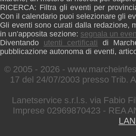
RICERCA: Filtra gli eventi per provinci
Con il calendario puoi selezionare gli ev
Gli eventi sono curati dalla redazione, m
in un'apposita sezione:
segnala un even
Diventando
utenti certificati
di Marche 
pubblicazione autonoma di eventi, artic
© 2005 - 2026 - www.marcheinfest
17 del 24/07/2003 presso Trib. 
Lanetservice s.r.l.s. via Fabio Fi
Imprese 02969870423 - REA A
LAN