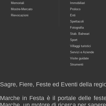
Memoriali
Immobiliari
Mostre-Mercato
Proloco
Rievocazioni
Enti
Spettacoli
Fotografia
Stab. Balneari
Sport
Villaggi turistici
Servizi e Aziende
Visite guidate
Strumenti
Sagre, Fiere, Feste ed Eventi della reg
Marche in Festa è il portale delle fest
Marche, un motore di ricerca per saper