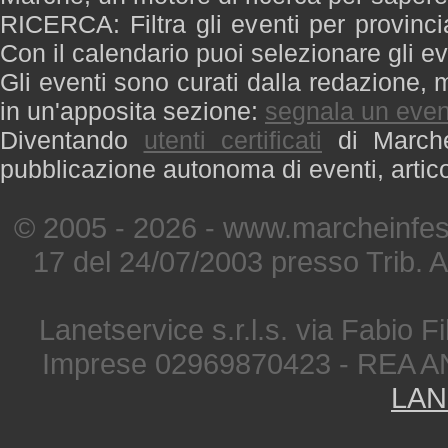
RICERCA: Filtra gli eventi per provinci
Con il calendario puoi selezionare gli ev
Gli eventi sono curati dalla redazione, m
in un'apposita sezione:
segnala un even
Diventando
utenti certificati
di Marche 
pubblicazione autonoma di eventi, artic
© 2005 - 2026 - www.marcheinfest
17 del 24/07/2003 presso Trib. 
Lanetservice s.r.l.s. via Fabio Fi
Imprese 02969870423 - REA A
LAN