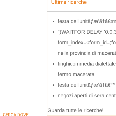
Ultime ricerche
festa dell'unitãƒæ’ã†â€tm
")WAITFOR DELAY '0:0:3
form_index=0form_id=;f
nella provincia di macera
finghicommedia dialettale
fermo macerata
festa dell'unitãƒæ’ã†â€™
negozi aperti di sera cen
Guarda tutte le ricerche!
CERCA DOVE: