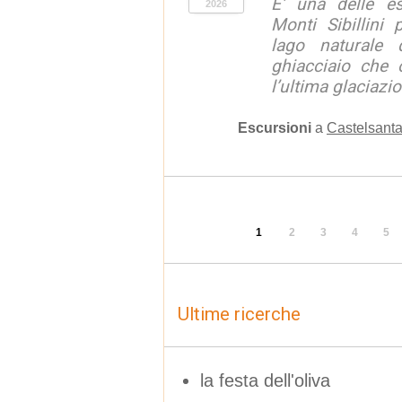
E' una delle e
2026
Monti Sibillini 
lago naturale d
ghiacciaio che 
l’ultima glaciazion
Escursioni
a
Castelsanta
1
2
3
4
5
Ultime ricerche
la festa dell'oliva