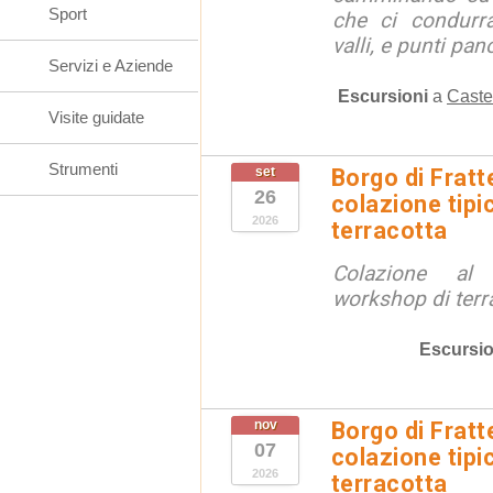
Sport
che ci condurra
valli, e punti pano
Servizi e Aziende
Escursioni
a
Caste
Visite guidate
Strumenti
set
Borgo di Fratt
26
colazione tipi
2026
terracotta
Colazione al
workshop di terr
Escursio
nov
Borgo di Fratt
07
colazione tipi
2026
terracotta