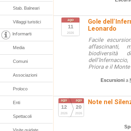
Stab. Balneari
ago
Gole dell’Infe
Villaggi turistici
11
Leonardo
2026
Informarti
Facile escursio
affascinanti, 
Media
biodiversità 
dell’Infernaccio
Comuni
Priora e il Monte 
Associazioni
Escursioni
a
Proloco
ago
ago
Note nel Silen
Enti
12
20
2026
2026
Spettacoli
Spe
Visite guidate