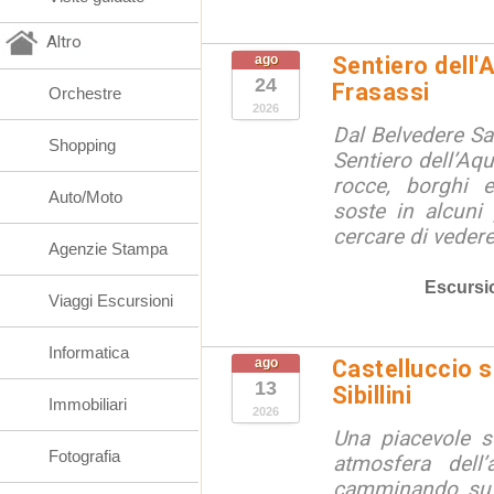
Altro
ago
Sentiero dell'
24
Frasassi
Orchestre
2026
Dal Belvedere S
Shopping
Sentiero dell’Aqu
rocce, borghi 
Auto/Moto
soste in alcuni
cercare di vedere 
Agenzie Stampa
Escursi
Viaggi Escursioni
Informatica
ago
Castelluccio so
13
Sibillini
Immobiliari
2026
Una piacevole s
Fotografia
atmosfera dell’
camminando su s