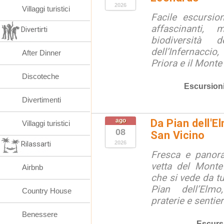
2026
Villaggi turistici
Facile escursio
affascinanti, 
Divertirti
biodiversità 
dell’Infernaccio
After Dinner
Priora e il Monte 
Discoteche
Escursion
Divertimenti
ago
Da Pian dell'E
Villaggi turistici
08
San Vicino
Rilassarti
2026
Fresca e panora
vetta del Monte
Airbnb
che si vede da tu
Pian dell’Elmo
Country House
praterie e sentier
Benessere
Escurs