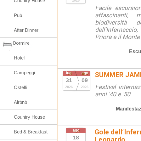
Country House
2026
Facile escursio
affascinanti, 
Pub
biodiversità 
dell’Infernaccio
After Dinner
Priora e il Monte 
Dormire
Escu
Hotel
Campeggi
lug
ago
SUMMER JAM
31
09
Festival interna
Ostelli
2026
2026
anni '40 e '50
Airbnb
Manifestaz
Country House
ago
Gole dell’Infe
Bed & Breakfast
18
Leonardo