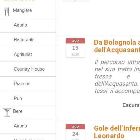
Mangiare
Airbnb
Ristoranti
ago
Da Bolognola a
15
dell'Acquasan
Agriturist
2026
Il percorso attra
nel suo tratto in
Country House
fresca e lu
dell'Acquasanta.
Pizzerie
tassi vi accompag
Pub
Escurs
Bere
Airbnb
ago
Gole dell’Infe
24
Leonardo