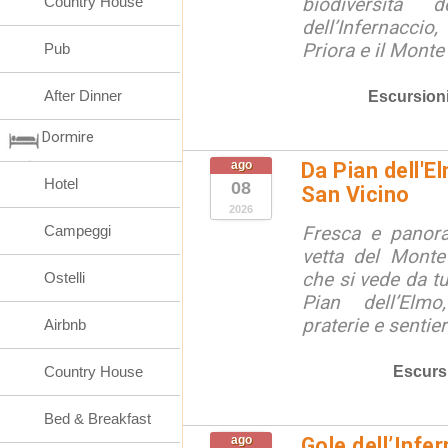
Country House
biodiversità 
dell’Infernaccio
Priora e il Monte 
Pub
After Dinner
Escursion
Dormire
ago
Da Pian dell'E
Hotel
08
San Vicino
2026
Campeggi
Fresca e panora
vetta del Monte
che si vede da tu
Ostelli
Pian dell’Elmo
praterie e sentier
Airbnb
Escurs
Country House
Bed & Breakfast
ago
Gole dell’Infe