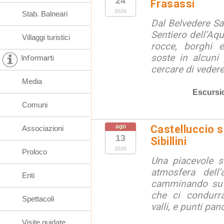
24
Frasassi
2026
Stab. Balneari
Dal Belvedere S
Sentiero dell’Aqu
Villaggi turistici
rocce, borghi 
soste in alcuni
Informarti
cercare di vedere 
Media
Escursi
Comuni
ago
Castelluccio so
Associazioni
13
Sibillini
2026
Proloco
Una piacevole s
atmosfera dell’
Enti
camminando su s
che ci condurra
Spettacoli
valli, e punti pano
Visite guidate