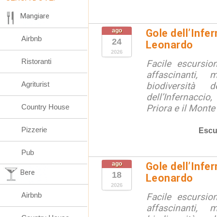
Mangiare
ago
Gole dell’Infe
Airbnb
24
Leonardo
2026
Ristoranti
Facile escursio
affascinanti, 
Agriturist
biodiversità 
dell’Infernaccio
Country House
Priora e il Monte 
Pizzerie
Escu
Pub
ago
Gole dell’Infe
Bere
18
Leonardo
2026
Airbnb
Facile escursio
affascinanti, 