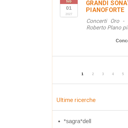
feb
GRANDI SONAT
01
PIANOFORTE
2027
Concerti Oro - 
Roberto Plano pi
Conce
1
2
3
4
5
Ultime ricerche
*sagra*dell