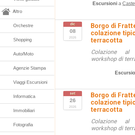
Escursioni
a
Caste
Altro
dic
Borgo di Fratt
Orchestre
08
colazione tipi
2026
terracotta
Shopping
Colazione al
Auto/Moto
workshop di terr
Agenzie Stampa
Escursio
Viaggi Escursioni
set
Borgo di Fratt
Informatica
26
colazione tipi
2026
terracotta
Immobiliari
Colazione al
Fotografia
workshop di terr