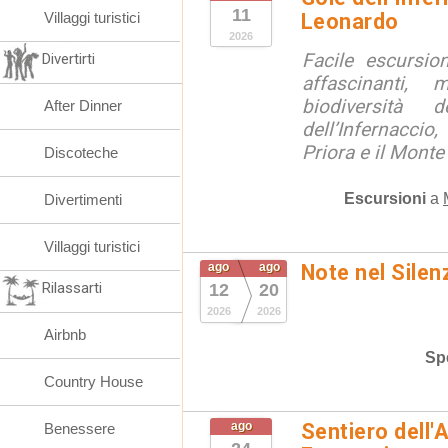
11
Villaggi turistici
Leonardo
2026
Facile escursio
Divertirti
affascinanti, 
biodiversità 
After Dinner
dell’Infernaccio
Priora e il Monte 
Discoteche
Escursioni
a
Divertimenti
Villaggi turistici
ago
ago
Note nel Silen
Rilassarti
12
20
2026
2026
Airbnb
Spe
Country House
ago
Sentiero dell'
Benessere