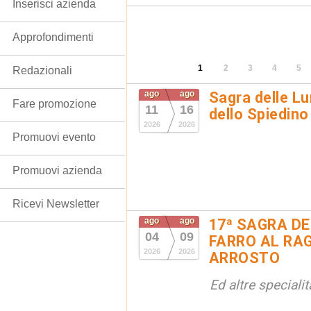
Inserisci azienda
Approfondimenti
1
2
3
4
5
Redazionali
ago
ago
Sagra delle Lu
Fare promozione
11
16
dello Spiedino
2026
2026
Promuovi evento
Promuovi azienda
Ricevi Newsletter
ago
ago
17ª SAGRA DE
04
09
FARRO AL RAG
2026
2026
ARROSTO
Ed altre special