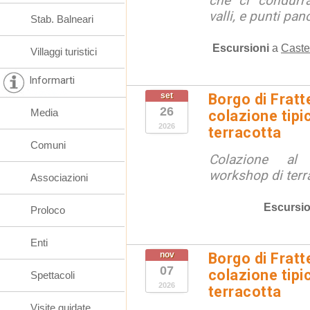
che ci condurra
valli, e punti pano
Stab. Balneari
Escursioni
a
Caste
Villaggi turistici
Informarti
set
Borgo di Fratt
26
Media
colazione tipi
2026
terracotta
Comuni
Colazione al
workshop di terr
Associazioni
Escursio
Proloco
Enti
nov
Borgo di Fratt
07
colazione tipi
Spettacoli
2026
terracotta
Visite guidate