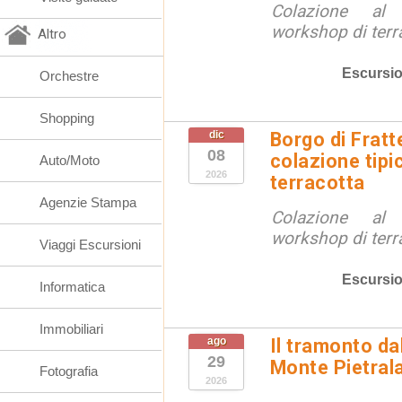
Colazione al
workshop di terr
Altro
Escursio
Orchestre
Shopping
dic
Borgo di Fratt
08
colazione tipi
Auto/Moto
2026
terracotta
Agenzie Stampa
Colazione al
workshop di terr
Viaggi Escursioni
Escursio
Informatica
Immobiliari
ago
Il tramonto da
29
Monte Pietral
Fotografia
2026