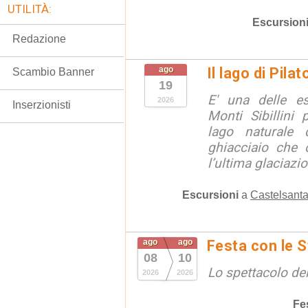
UTILITÀ:
Escursion
Redazione
ago
Il lago di Pila
Scambio Banner
19
E' una delle e
2026
Inserzionisti
Monti Sibillini 
lago naturale d
ghiacciaio che 
l’ultima glaciazion
Escursioni
a
Castelsanta
ago
ago
Festa con le S
08
10
Lo spettacolo de
2026
2026
Fe