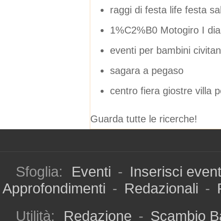
raggi di festa life festa s
1%C2%B0 Motogiro I diari
eventi per bambini civit
sagara a pegaso
centro fiera giostre vill
Guarda tutte le ricerche!
Sfoglia:
Eventi
-
Inserisci even
Approfondimenti
-
Redazionali
-
Utilità:
Redazione
-
Scambio B