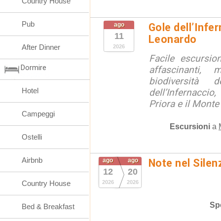
Country House
Pub
ago
Gole dell’Infe
11
Leonardo
After Dinner
2026
Facile escursio
Dormire
affascinanti, 
biodiversità 
Hotel
dell’Infernaccio
Priora e il Monte 
Campeggi
Escursioni
a
Ostelli
Airbnb
ago
ago
Note nel Silen
12
20
Country House
2026
2026
Spe
Bed & Breakfast