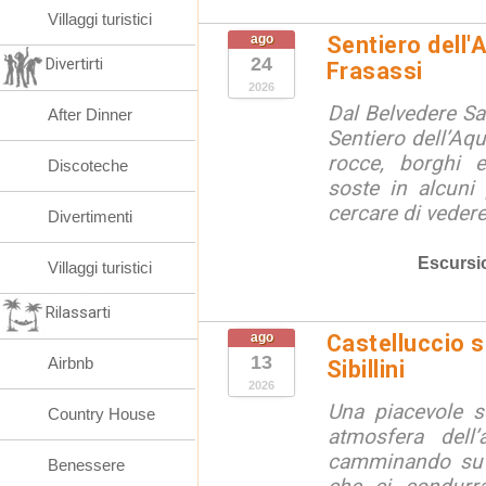
Villaggi turistici
ago
Sentiero dell'
24
Divertirti
Frasassi
2026
Dal Belvedere S
After Dinner
Sentiero dell’Aqu
rocce, borghi 
Discoteche
soste in alcuni
cercare di vedere 
Divertimenti
Escursi
Villaggi turistici
Rilassarti
ago
Castelluccio so
13
Airbnb
Sibillini
2026
Una piacevole s
Country House
atmosfera dell’
camminando su s
Benessere