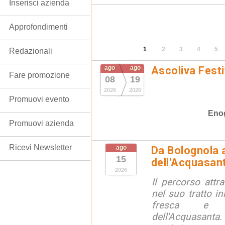
Inserisci azienda
Approfondimenti
1
2
3
4
5
Redazionali
ago
ago
Ascoliva Festi
Fare promozione
08
19
2026
2026
Promuovi evento
Eno
Promuovi azienda
Ricevi Newsletter
ago
Da Bolognola a
15
dell'Acquasan
2026
Il percorso attra
nel suo tratto in
fresca e lu
dell'Acquasanta.