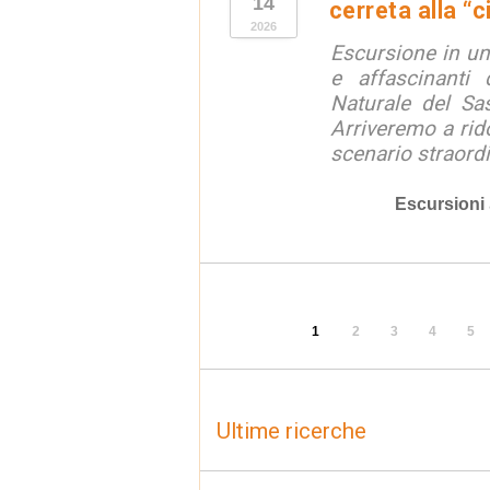
14
cerreta alla “c
2026
Escursione in un
e affascinanti 
Naturale del Sa
Arriveremo a rid
scenario straordin
Escursioni
1
2
3
4
5
Ultime ricerche