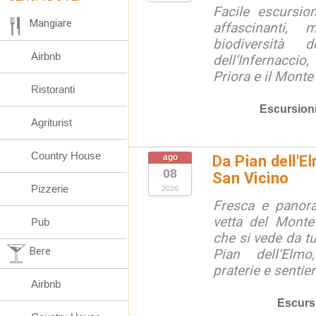
Facile escursio
Mangiare
affascinanti, 
biodiversità 
Airbnb
dell’Infernaccio
Priora e il Monte 
Ristoranti
Escursion
Agriturist
Country House
ago
Da Pian dell'E
08
San Vicino
Pizzerie
2026
Fresca e panora
vetta del Monte
Pub
che si vede da tu
Bere
Pian dell’Elmo
praterie e sentier
Airbnb
Escurs