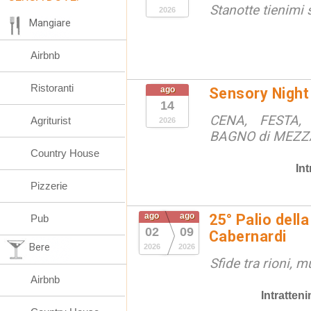
Stanotte tienimi 
2026
Mangiare
Airbnb
Ristoranti
ago
Sensory Night
14
CENA, FESTA, 
Agriturist
2026
BAGNO di MEZ
Country House
In
Pizzerie
ago
ago
25° Palio della
Pub
02
09
Cabernardi
Bere
2026
2026
Sfide tra rioni, m
Airbnb
Intratten