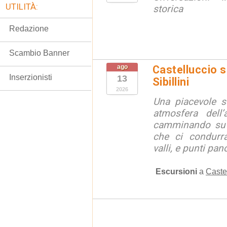
UTILITÀ:
storica
Redazione
Scambio Banner
ago
Castelluccio so
Inserzionisti
13
Sibillini
2026
Una piacevole s
atmosfera dell’
camminando su s
che ci condurra
valli, e punti pano
Escursioni
a
Caste