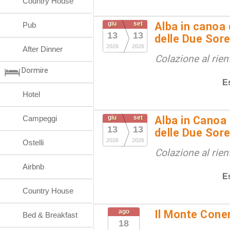
Country House
giu
set
Alba in canoa 
Pub
13
13
delle Due Sore
2026
2026
After Dinner
Colazione al rien
Dormire
E
Hotel
Campeggi
giu
set
Alba in Canoa 
13
13
delle Due Sore
2026
2026
Ostelli
Colazione al rien
Airbnb
E
Country House
ago
Il Monte Cone
Bed & Breakfast
18