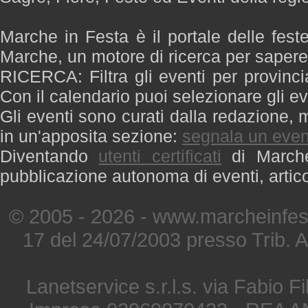
Marche in Festa è il portale delle fest
Marche, un motore di ricerca per saper
RICERCA: Filtra gli eventi per provinci
Con il calendario puoi selezionare gli ev
Gli eventi sono curati dalla redazione, m
in un'apposita sezione:
segnala un even
Diventando
utenti certificati
di Marche 
pubblicazione autonoma di eventi, artic
© 2005 - 2026 - www.marcheinfest
17 del 24/07/2003 presso Trib. 
Lanetservice s.r.l.s. via Fabio Fi