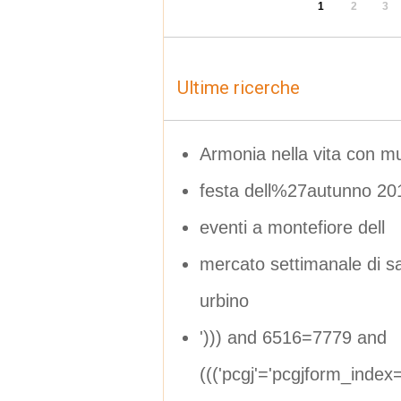
1
2
3
Ultime ricerche
Armonia nella vita con m
festa dell%27autunno 20
eventi a montefiore dell
mercato settimanale di sa
urbino
'))) and 6516=7779 and
((('pcgj'='pcgjform_inde