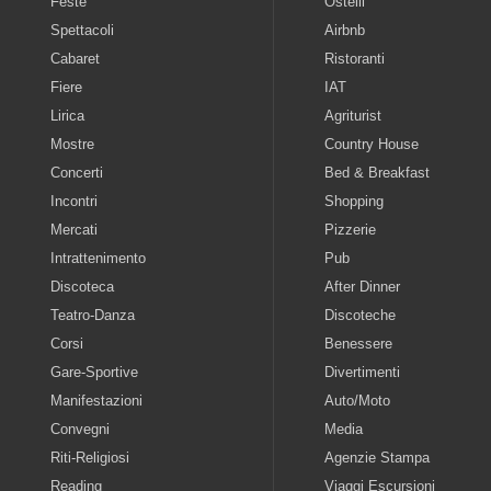
Feste
Ostelli
Spettacoli
Airbnb
Cabaret
Ristoranti
Fiere
IAT
Lirica
Agriturist
Mostre
Country House
Concerti
Bed & Breakfast
Incontri
Shopping
Mercati
Pizzerie
Intrattenimento
Pub
Discoteca
After Dinner
Teatro-Danza
Discoteche
Corsi
Benessere
Gare-Sportive
Divertimenti
Manifestazioni
Auto/Moto
Convegni
Media
Riti-Religiosi
Agenzie Stampa
Reading
Viaggi Escursioni