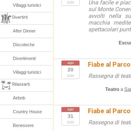
Una facile e pia
2026
Villaggi turistici
sul Monte Conero,
avvolti nella s
Divertirti
macchia medite
spettacolari punt
After Dinner
Escur
Discoteche
Divertimenti
ago
Fiabe al Parc
20
Villaggi turistici
Rassegna di teat
2026
Rilassarti
Teatro
a
San
Airbnb
ago
Fiabe al Parc
Country House
31
Rassegna di teat
2026
Benessere