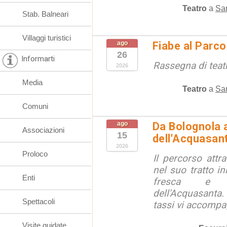
Teatro
a
San
Stab. Balneari
Villaggi turistici
ago
Fiabe al Parc
26
Informarti
Rassegna di teat
2026
Media
Teatro
a
San
Comuni
ago
Da Bolognola a
Associazioni
15
dell'Acquasan
2026
Proloco
Il percorso attra
nel suo tratto in
Enti
fresca e lu
dell'Acquasanta.
Spettacoli
tassi vi accompag
Visite guidate