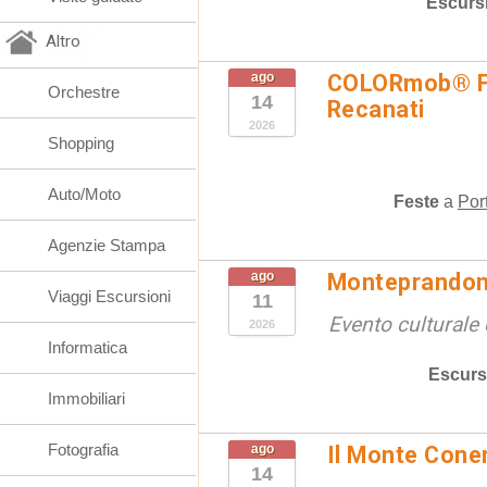
Escurs
Altro
ago
COLORmob® Fe
Orchestre
14
Recanati
2026
Shopping
Auto/Moto
Feste
a
Por
Agenzie Stampa
ago
Monteprandon
Viaggi Escursioni
11
Evento culturale 
2026
Informatica
Escurs
Immobiliari
Fotografia
ago
Il Monte Cone
14