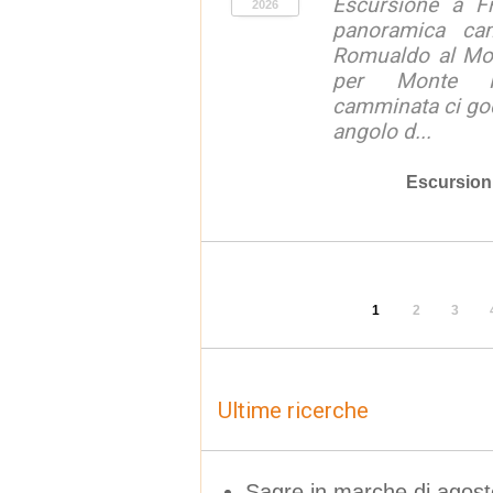
Escursione a F
2026
panoramica ca
Romualdo al Mon
per Monte M
camminata ci go
angolo d...
Escursion
1
2
3
Ultime ricerche
Sagre in marche di agost