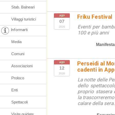
Stab. Balneari
ago
Friku Festival
Villaggi turistici
07
Eventi per bambin
2026
Informarti
100 e più anni
Media
Manifesta
Comuni
ago
Perseidi al Mo
Associazioni
12
cadenti in Ap
2026
Proloco
La notte delle Pe
dello spettaccolo
Enti
proprio stasera 
la trascorreremo
Spettacoli
calare della sera.
Visite guidate