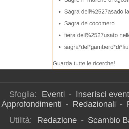
Sagra dell%2527asado lag
Sagra de cocomero
fiera dell%2527usato nel
sagra*del*gambero*di*fi
Guarda tutte le ricerche!
Sfoglia:
Eventi
-
Inserisci even
Approfondimenti
-
Redazionali
-
Utilità:
Redazione
-
Scambio B