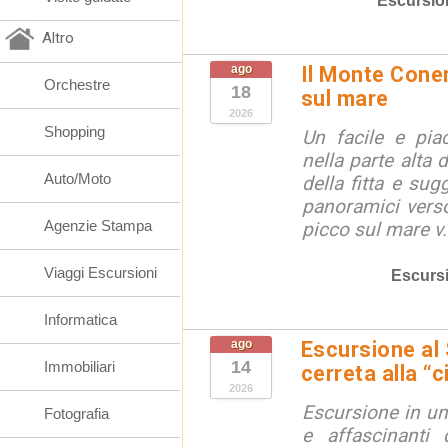
Escursio
Altro
ago
Il Monte Coner
Orchestre
18
sul mare
2026
Shopping
Un facile e piac
nella parte alta
Auto/Moto
della fitta e sug
panoramici verso
Agenzie Stampa
picco sul mare v.
Viaggi Escursioni
Escurs
Informatica
ago
Escursione al
14
Immobiliari
cerreta alla “c
2026
Escursione in un
Fotografia
e affascinanti 