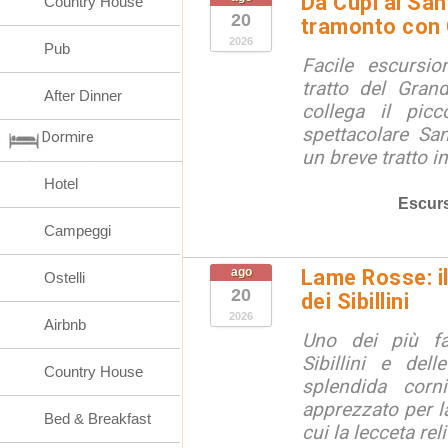
Da Cupi al San
Country House
20
tramonto con
2026
Pub
Facile escursi
tratto del Grand
After Dinner
collega il picc
spettacolare Sa
Dormire
un breve tratto ini
Hotel
Escurs
Campeggi
ago
Lame Rosse: i
Ostelli
20
dei Sibillini
2026
Airbnb
Uno dei più fa
Sibillini e del
Country House
splendida corn
apprezzato per la
Bed & Breakfast
cui la lecceta relit