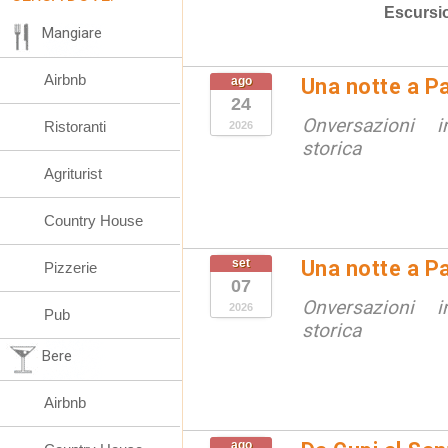
Escursi
Mangiare
Airbnb
ago
Una notte a Pa
24
Onversazioni i
Ristoranti
2026
storica
Agriturist
Country House
set
Una notte a Pa
Pizzerie
07
Onversazioni i
2026
Pub
storica
Bere
Airbnb
ago