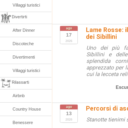
Villaggi turistici
Divertirti
ago
Lame Rosse: i
After Dinner
17
dei Sibillini
2026
Discoteche
Uno dei più fa
Sibillini e del
Divertimenti
splendida corn
apprezzato per la
Villaggi turistici
cui la lecceta relit
Rilassarti
Escur
Airbnb
ago
Percorsi di as
Country House
13
Stanotte tienimi 
2026
Benessere