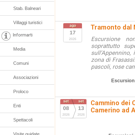
Stab. Balneari
Villaggi turistici
ago
Tramonto dal
17
Informarti
Escursione no
2026
soprattutto sup
Media
sull’Appennino, i
zona di Frasass
Comuni
pascoli, rose cani
Associazioni
Escursion
Proloco
set
set
Cammino dei C
Enti
08
13
Camerino ad 
2026
2026
Spettacoli
Visite guidate