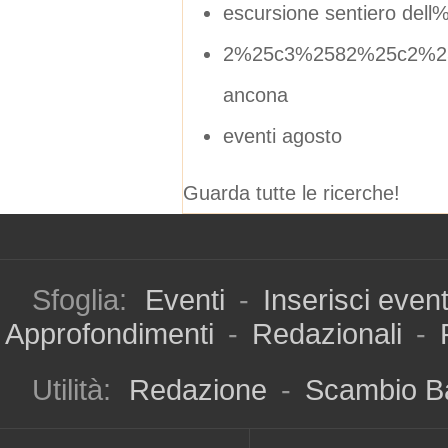
escursione sentiero dell
2%25c3%2582%25c2%25b0
ancona
eventi agosto
Guarda tutte le ricerche!
Sfoglia:
Eventi
-
Inserisci even
Approfondimenti
-
Redazionali
-
Utilità:
Redazione
-
Scambio B