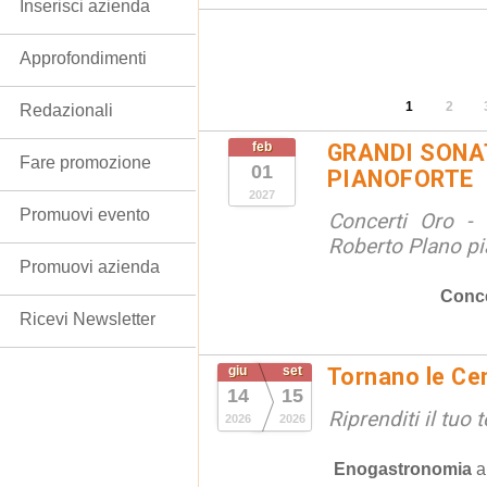
Inserisci azienda
Approfondimenti
1
2
Redazionali
feb
GRANDI SONAT
Fare promozione
01
PIANOFORTE
2027
Promuovi evento
Concerti Oro - 
Roberto Plano pi
Promuovi azienda
Conce
Ricevi Newsletter
giu
set
Tornano le Cen
14
15
Riprenditi il tuo
2026
2026
Enogastronomia