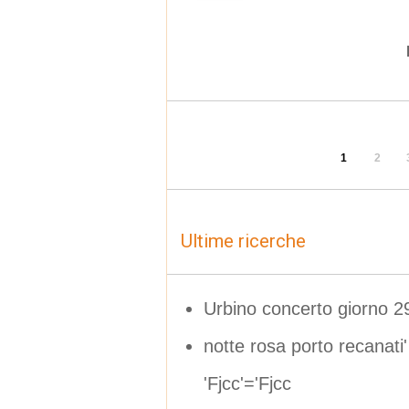
1
2
Ultime ricerche
Urbino concerto giorno 2
notte rosa porto recana
'Fjcc'='Fjcc