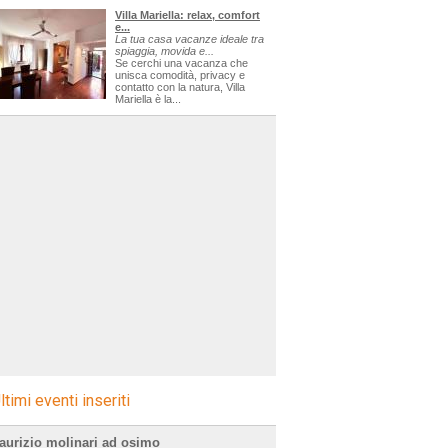
Villa Mariella: relax, comfort
e...
La tua casa vacanze ideale tra
spiaggia, movida e...
Se cerchi una vacanza che
unisca comodità, privacy e
contatto con la natura, Villa
Mariella è la...
ltimi eventi inseriti
aurizio molinari ad osimo