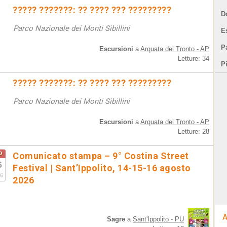
????? ???????: ?? ???? ??? ?????????
D
Parco Nazionale dei Monti Sibillini
E
Pa
Escursioni
a
Arquata del Tronto - AP
Letture: 34
P
????? ???????: ?? ???? ??? ?????????
Parco Nazionale dei Monti Sibillini
Escursioni
a
Arquata del Tronto - AP
Letture: 28
o
Comunicato stampa – 9° Costina Street
6
Festival | Sant’Ippolito, 14-15-16 agosto
6
2026
A
Sagre
a
Sant'Ippolito - PU