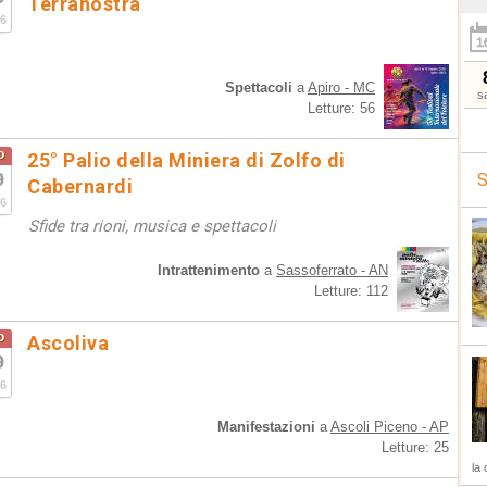
Terranostra
6
Spettacoli
a
Apiro - MC
s
Letture: 56
o
25° Palio della Miniera di Zolfo di
9
S
Cabernardi
6
Sfide tra rioni, musica e spettacoli
Intrattenimento
a
Sassoferrato - AN
Letture: 112
o
Ascoliva
9
6
Manifestazioni
a
Ascoli Piceno - AP
Letture: 25
la 