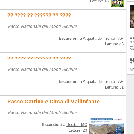
Letture: 13
?? ???? ?? ?????? ?? ????
Parco Nazionale dei Monti Sibillini
Escursioni
a
Arquata del Tronto - AP
A 
A 
Letture: 43
Lo
MA
?? ???? ?? ?????? ?? ????
A 
A 
Lo
Parco Nazionale dei Monti Sibillini
MA
Escursioni
a
Arquata del Tronto - AP
Letture: 31
Passo Cattivo e Cima di Vallinfante
Parco Nazionale dei Monti Sibillini
Escursioni
a
Ussita - MC
Letture: 23