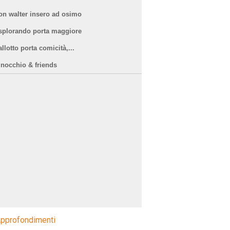
on walter insero ad osimo
splorando porta maggiore
llotto porta comicità,...
inocchio & friends
pprofondimenti