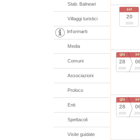
Stab. Balneari
set
20
Villaggi turistici
2026
Informarti
Media
giu
se
Comuni
28
0
2026
202
Associazioni
Proloco
giu
se
Enti
28
0
2026
202
Spettacoli
Visite guidate