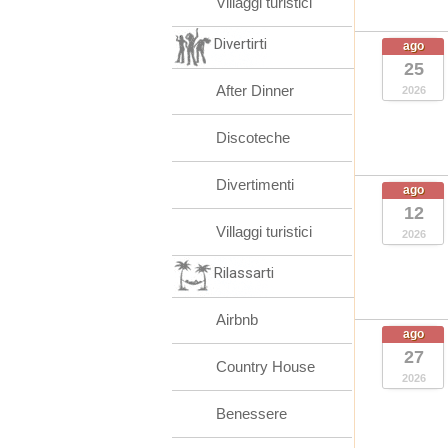
Villaggi turistici
Divertirti
ago
25
After Dinner
2026
Discoteche
Divertimenti
ago
12
Villaggi turistici
2026
Rilassarti
Airbnb
ago
27
Country House
2026
Benessere