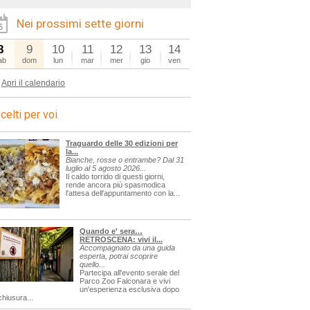
Nei prossimi sette giorni
8
9
10
11
12
13
14
ab
dom
lun
mar
mer
gio
ven
Apri il calendario
celti per voi
Traguardo delle 30 edizioni per
la...
Bianche, rosse o entrambe? Dal 31
luglio al 5 agosto 2026...
Il caldo torrido di questi giorni,
rende ancora più spasmodica
l'attesa dell'appuntamento con la...
Quando e' sera…
RETROSCENA: vivi il...
Accompagnato da una guida
esperta, potrai scoprire
quello...
Partecipa all'evento serale del
Parco Zoo Falconara e vivi
un'esperienza esclusiva dopo
chiusura...