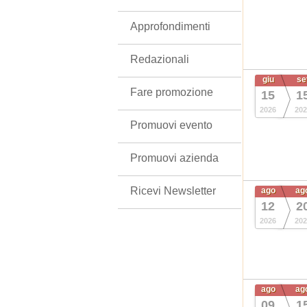
Approfondimenti
Redazionali
giu
se
Fare promozione
15
1
2026
202
Promuovi evento
Promuovi azienda
Ricevi Newsletter
ago
ag
12
2
2026
202
ago
ag
09
1