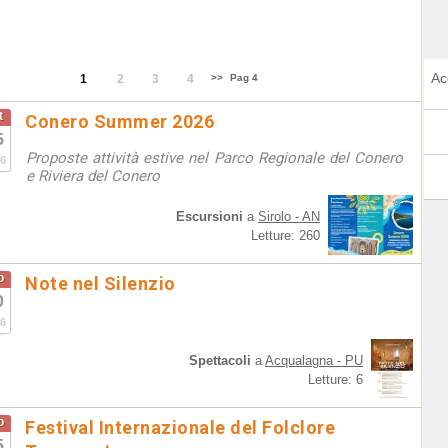
Ac
1
2
3
4
>>
Pag 4
t
Conero Summer 2026
5
Proposte attività estive nel Parco Regionale del Conero
6
e Riviera del Conero
Escursioni
a
Sirolo - AN
Letture: 260
o
Note nel Silenzio
0
6
Spettacoli
a
Acqualagna - PU
Letture: 6
o
Festival Internazionale del Folclore
5