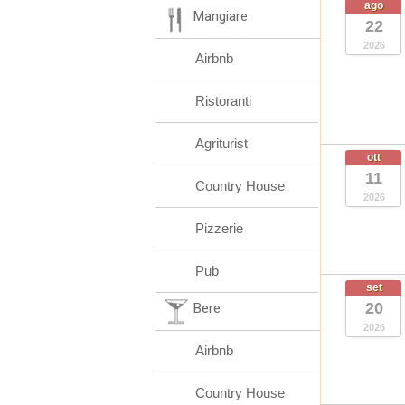
ago
Mangiare
22
2026
Airbnb
Ristoranti
Agriturist
ott
11
Country House
2026
Pizzerie
Pub
set
20
Bere
2026
Airbnb
Country House