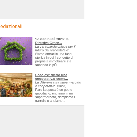
edazionali
Sostenibilità 2026: la
Direttiva Green...
La vera parola chiave per il
futuro del real estate e'...
Siamo entrati in una fase
storica in cui il concetto di
proprietà immobiliare sta
subendo la più...
Cosa c'e' dietro una
cooperativa: come...
La differenza tra supermercato
e cooperativa: valori,...
Fare la spesa è un gesto
quotidiano: entriamo in un
supermercato, riempiamo il
carrello e andiamo...