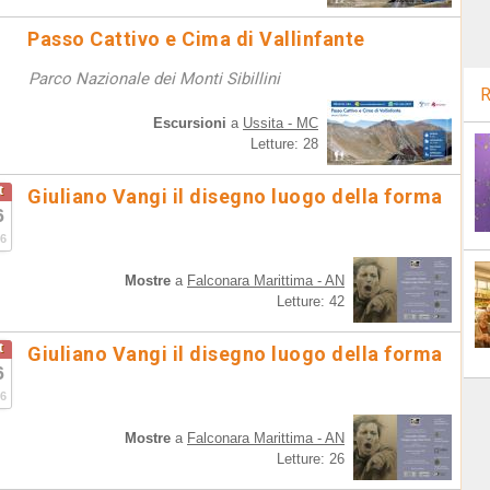
Passo Cattivo e Cima di Vallinfante
Parco Nazionale dei Monti Sibillini
R
Escursioni
a
Ussita - MC
Letture: 28
t
Giuliano Vangi il disegno luogo della forma
6
6
Mostre
a
Falconara Marittima - AN
Letture: 42
t
Giuliano Vangi il disegno luogo della forma
6
6
Mostre
a
Falconara Marittima - AN
Letture: 26