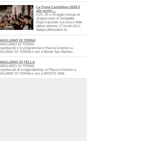
La Festa Castellana 2026 è
alle porte:...
Il 24, 25 e 26 luglio il borgo di
Scapezzano di Senigallia...
Dopo il grande successo delle
ultime edizioni, il Circolo ACLI
&ldquo;Belvedere di...
MAGLIANO DI TENNA
MAGLIANO DI TENNA
 spettacolo è in programma in Piazza Gramsci a
GLIANO DI TENNA e non a Monte San Martino...
MAGLIANO DI TELLA
MAGLIANO DI TENNA
 spettacolo di svolgerà&nbsp; in Piazza Gramsci a
GLIANO DI TENNA e non a MONTE SAN...