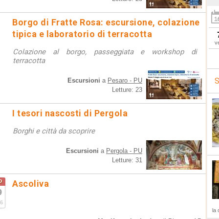
Borgo di Fratte Rosa: escursione, colazione
tipica e laboratorio di terracotta
v
Colazione al borgo, passeggiata e workshop di
terracotta
S
Escursioni
a
Pesaro - PU
Letture: 23
I tesori nascosti di Pergola
Borghi e città da scoprire
Escursioni
a
Pergola - PU
Letture: 31
o
Ascoliva
9
6
la 