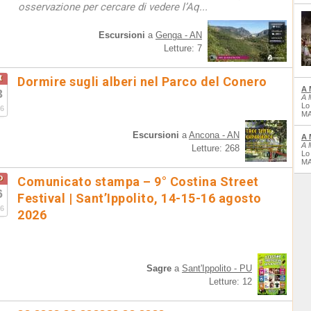
osservazione per cercare di vedere l’Aq...
Escursioni
a
Genga - AN
Letture: 7
t
Dormire sugli alberi nel Parco del Conero
A 
3
A 
Lo
6
MA
Escursioni
a
Ancona - AN
A 
A 
Letture: 268
Lo
MA
o
Comunicato stampa – 9° Costina Street
6
Festival | Sant’Ippolito, 14-15-16 agosto
6
2026
Sagre
a
Sant'Ippolito - PU
Letture: 12