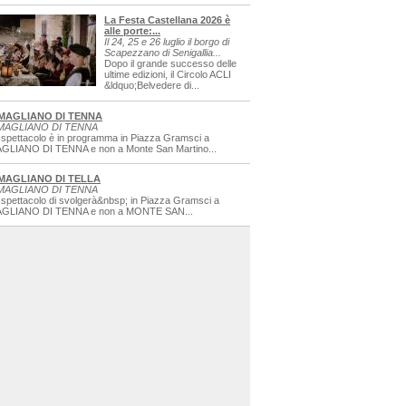
La Festa Castellana 2026 è
alle porte:...
Il 24, 25 e 26 luglio il borgo di
Scapezzano di Senigallia...
Dopo il grande successo delle
ultime edizioni, il Circolo ACLI
&ldquo;Belvedere di...
MAGLIANO DI TENNA
MAGLIANO DI TENNA
 spettacolo è in programma in Piazza Gramsci a
GLIANO DI TENNA e non a Monte San Martino...
MAGLIANO DI TELLA
MAGLIANO DI TENNA
 spettacolo di svolgerà&nbsp; in Piazza Gramsci a
GLIANO DI TENNA e non a MONTE SAN...