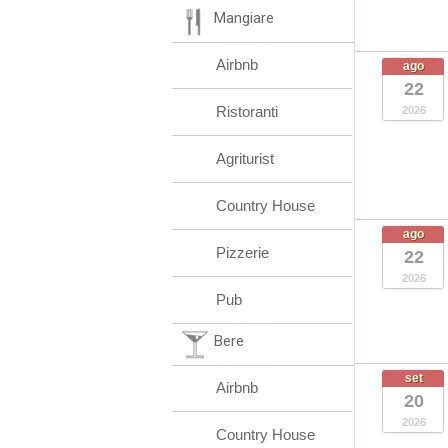
Mangiare
Airbnb
ago
22
Ristoranti
2026
Agriturist
Country House
ago
Pizzerie
22
2026
Pub
Bere
set
Airbnb
20
2026
Country House