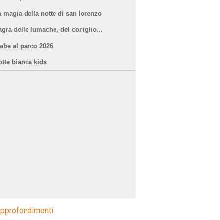
a magia della notte di san lorenzo
agra delle lumache, del coniglio...
iabe al parco 2026
otte bianca kids
pprofondimenti