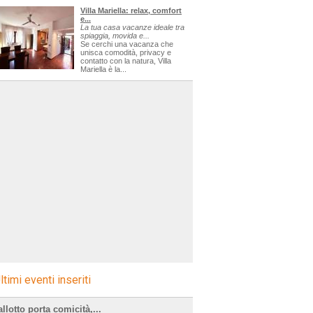
Villa Mariella: relax, comfort
e...
La tua casa vacanze ideale tra
spiaggia, movida e...
Se cerchi una vacanza che
unisca comodità, privacy e
contatto con la natura, Villa
Mariella è la...
ltimi eventi inseriti
llotto porta comicità,...