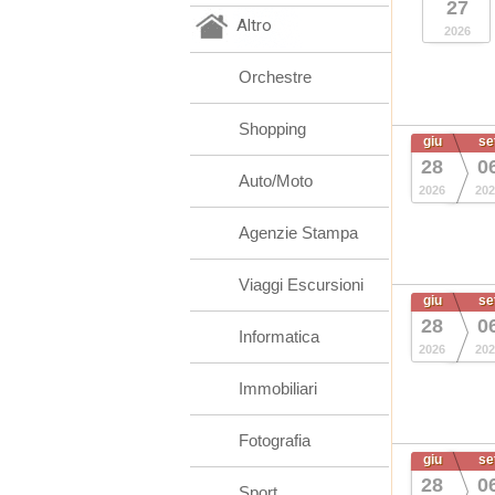
27
Altro
2026
Orchestre
Shopping
giu
se
28
0
Auto/Moto
2026
202
Agenzie Stampa
Viaggi Escursioni
giu
se
28
0
Informatica
2026
202
Immobiliari
Fotografia
giu
se
28
0
Sport