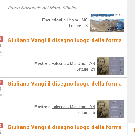
Parco Nazionale dei Monti Sibillini
Escursioni
a
Ussita - MC
Letture: 23
t
Giuliano Vangi il disegno luogo della forma
6
6
Mostre
a
Falconara Marittima - AN
Letture: 24
t
Giuliano Vangi il disegno luogo della forma
6
6
Mostre
a
Falconara Marittima - AN
Letture: 16
t
Giuliano Vangi il disegno luogo della forma
I
6