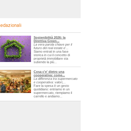
edazionali
Sostenibilità 2026: la
Direttiva Green...
La vera parola chiave per il
futuro del real estate e'...
Siamo entrati in una fase
storica in cui il concetto di
proprietà immobiliare sta
subendo la più...
Cosa c'e' dietro una
cooperativa: come...
La differenza tra supermercato
e cooperativa: valori,...
Fare la spesa è un gesto
quotidiano: entriamo in un
supermercato, riempiamo il
carrello e andiamo...