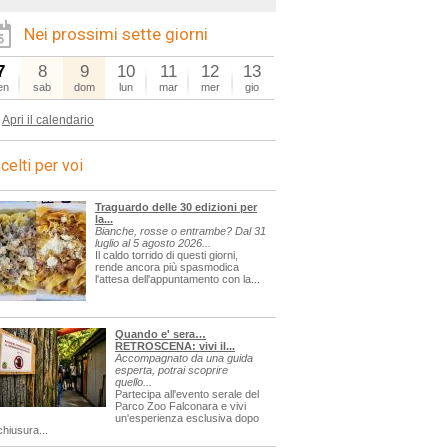
Nei prossimi sette giorni
7
8
9
10
11
12
13
en
sab
dom
lun
mar
mer
gio
Apri il calendario
celti per voi
Traguardo delle 30 edizioni per
la...
Bianche, rosse o entrambe? Dal 31
luglio al 5 agosto 2026...
Il caldo torrido di questi giorni,
rende ancora più spasmodica
l'attesa dell'appuntamento con la...
Quando e' sera…
RETROSCENA: vivi il...
Accompagnato da una guida
esperta, potrai scoprire
quello...
Partecipa all'evento serale del
Parco Zoo Falconara e vivi
un'esperienza esclusiva dopo
chiusura...