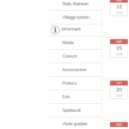
ago
Stab. Balneari
12
2026
Villaggi turistici
Informarti
ago
Media
25
2026
Comuni
Associazioni
Proloco
set
20
2026
Enti
Spettacoli
Visite guidate
ago