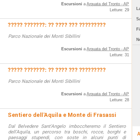
Escursioni
a
Arquata del Tronto - AP
L
Letture: 29
S
????? ???????: ?? ???? ??? ?????????
F
Parco Nazionale dei Monti Sibillini
N
Escursioni
a
Arquata del Tronto - AP
Letture: 31
????? ???????: ?? ???? ??? ?????????
Parco Nazionale dei Monti Sibillini
Escursioni
a
Arquata del Tronto - AP
Letture: 28
Sentiero dell'Aquila e Monte di Frasassi
Dal Belvedere Sant'Angelo imboccheremo il Sentiero
dell’Aquila, un percorso tra boschi, rocce, borghi e
A
paesaggi stupendi, con soste in alcuni punti di