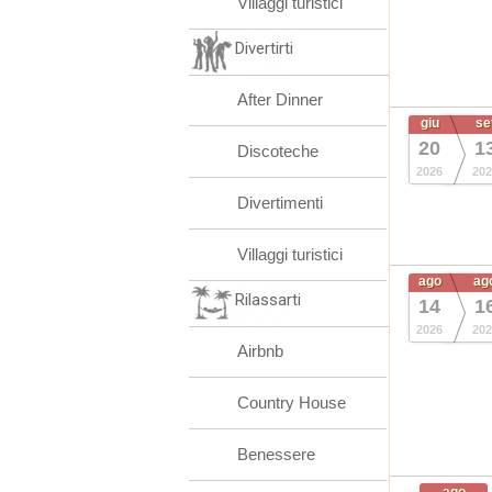
Villaggi turistici
Divertirti
After Dinner
giu
se
20
1
Discoteche
2026
202
Divertimenti
Villaggi turistici
ago
ag
Rilassarti
14
1
2026
202
Airbnb
Country House
Benessere