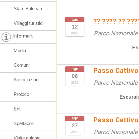
Stab. Balneari
ago
?? ???? ?? ???
Villaggi turistici
12
Parco Nazionale d
2026
Informarti
Es
Media
Comuni
ago
Passo Cattivo 
06
Associazioni
Parco Nazionale d
2026
Proloco
Escursi
Enti
ago
Passo Cattivo 
Spettacoli
27
Parco Nazionale d
2026
Visite guidate