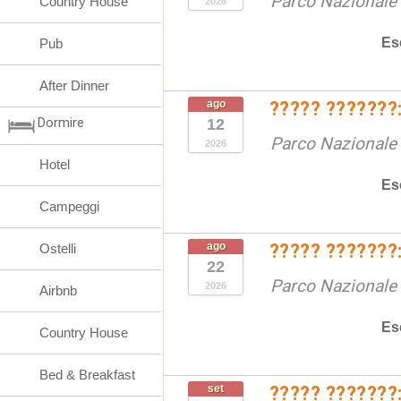
Parco Nazionale d
Country House
2026
Es
Pub
After Dinner
ago
????? ???????:
Dormire
12
Parco Nazionale d
2026
Hotel
Es
Campeggi
ago
????? ???????:
Ostelli
22
Parco Nazionale d
2026
Airbnb
Es
Country House
Bed & Breakfast
set
????? ???????: