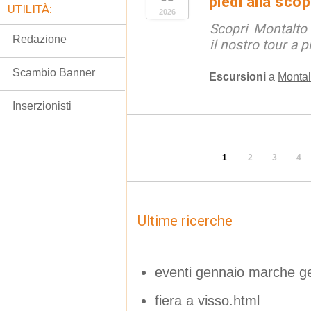
piedi alla sco
UTILITÀ:
2026
Scopri Montalto
Redazione
il nostro tour a p
Scambio Banner
Escursioni
a
Montal
Inserzionisti
1
2
3
4
Ultime ricerche
eventi gennaio marche g
fiera a visso.html