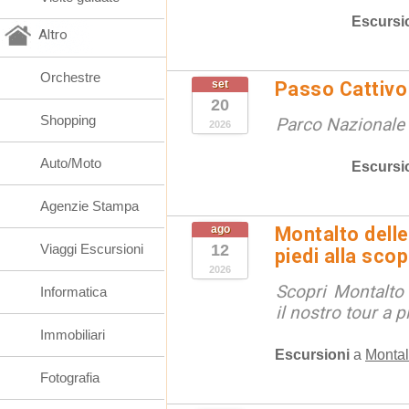
Escursi
Altro
Orchestre
set
Passo Cattivo 
20
Shopping
Parco Nazionale d
2026
Auto/Moto
Escursi
Agenzie Stampa
ago
Montalto delle
Viaggi Escursioni
12
piedi alla sco
2026
Scopri Montalto
Informatica
il nostro tour a p
Immobiliari
Escursioni
a
Montal
Fotografia