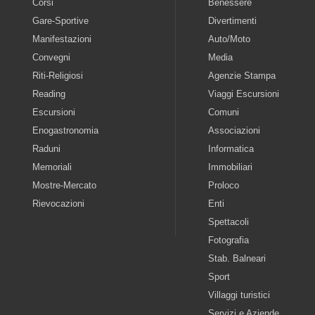
Corsi
Benessere
Gare-Sportive
Divertimenti
Manifestazioni
Auto/Moto
Convegni
Media
Riti-Religiosi
Agenzie Stampa
Reading
Viaggi Escursioni
Escursioni
Comuni
Enogastronomia
Associazioni
Raduni
Informatica
Memoriali
Immobiliari
Mostre-Mercato
Proloco
Rievocazioni
Enti
Spettacoli
Fotografia
Stab. Balneari
Sport
Villaggi turistici
Servizi e Aziende