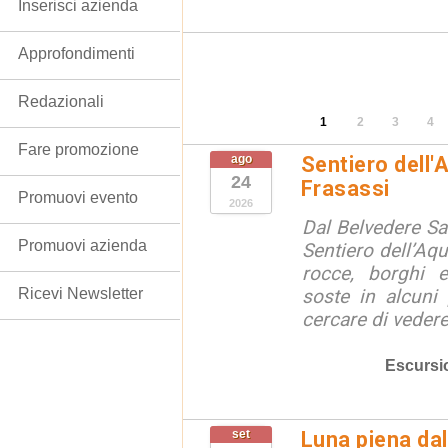
Inserisci azienda
Approfondimenti
Redazionali
1
2
3
4
Fare promozione
ago
Sentiero dell'
24
Frasassi
Promuovi evento
2026
Dal Belvedere S
Promuovi azienda
Sentiero dell’Aqu
rocce, borghi 
Ricevi Newsletter
soste in alcuni
cercare di vedere 
Escursi
set
Luna piena dal