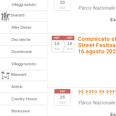
20
Villaggi turistici
Parco Nazionale d
2026
Divertirti
Es
After Dinner
ago
ago
Comunicato st
Discoteche
14
16
Street Festival
2026
2026
16 agosto 20
Divertimenti
Villaggi turistici
Rilassarti
Airbnb
ago
?? ???? ?? ???
25
Country House
Parco Nazionale d
2026
Benessere
Es