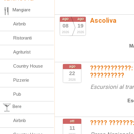
Mangiare
ago
ago
Ascoliva
Airbnb
08
19
2026
2026
Ristoranti
Ma
Agriturist
Country House
ago
????????????:
22
??????????
Pizzerie
2026
Escursioni al tr
Pub
Es
Bere
Airbnb
ott
????? ???????:
11