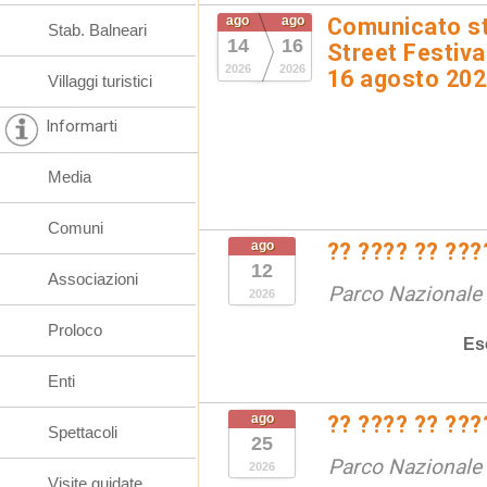
ago
ago
Comunicato st
Stab. Balneari
14
16
Street Festival
2026
2026
16 agosto 20
Villaggi turistici
Informarti
Media
Comuni
ago
?? ???? ?? ???
12
Associazioni
Parco Nazionale d
2026
Proloco
Es
Enti
ago
?? ???? ?? ???
Spettacoli
25
Parco Nazionale d
2026
Visite guidate