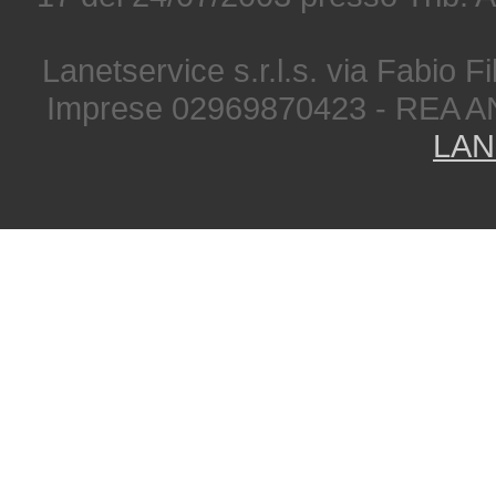
Lanetservice s.r.l.s. via Fabio Fi
Imprese 02969870423 - REA A
LAN