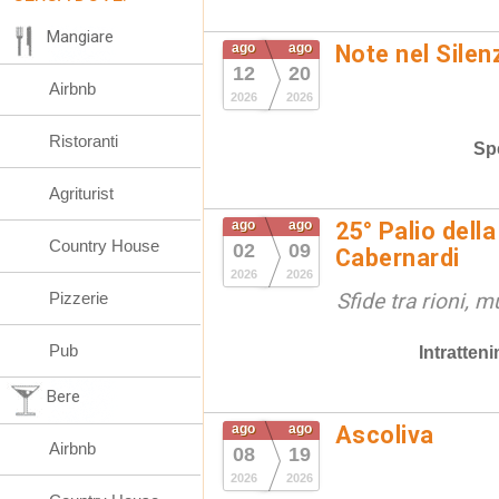
Mangiare
ago
ago
Note nel Silen
12
20
Airbnb
2026
2026
Ristoranti
Spe
Agriturist
ago
ago
25° Palio della
Country House
02
09
Cabernardi
2026
2026
Pizzerie
Sfide tra rioni, m
Pub
Intratten
Bere
ago
ago
Ascoliva
Airbnb
08
19
2026
2026