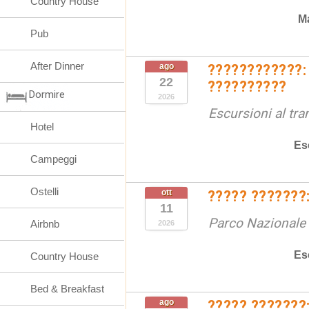
Country House
Ma
Pub
After Dinner
ago
????????????:
22
??????????
Dormire
2026
Escursioni al tr
Hotel
Es
Campeggi
Ostelli
ott
????? ???????:
11
Parco Nazionale d
Airbnb
2026
Es
Country House
Bed & Breakfast
ago
????? ???????: