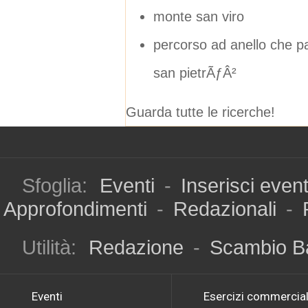
monte san viro
percorso ad anello che pa
san pietrÃƒÂ²
Guarda tutte le ricerche!
Sfoglia:
Eventi
-
Inserisci even
Approfondimenti
-
Redazionali
-
Utilità:
Redazione
-
Scambio B
Eventi
Esercizi commercial