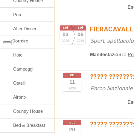
Country House
Es
Pub
set
set
FIERACAVALLI
After Dinner
03
06
Sport, spettacolo
Dormire
2026
2026
Manifestazioni
a
Po
Hotel
Campeggi
ott
????? ???????:
11
Ostelli
Parco Nazionale d
2026
Airbnb
Es
Country House
set
????? ???????:
Bed & Breakfast
20