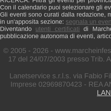
RICERCA: Filtra gli eventi per provinci
Con il calendario puoi selezionare gli ev
Gli eventi sono curati dalla redazione, m
in un'apposita sezione:
segnala un even
Diventando
utenti certificati
di Marche 
pubblicazione autonoma di eventi, artic
© 2005 - 2026 - www.marcheinfest
17 del 24/07/2003 presso Trib. 
Lanetservice s.r.l.s. via Fabio Fi
Imprese 02969870423 - REA A
LAN