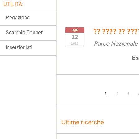
UTILITÀ:
Redazione
ago
?? ???? ?? ???
Scambio Banner
12
Parco Nazionale d
2026
Inserzionisti
Es
1
2
3
Ultime ricerche