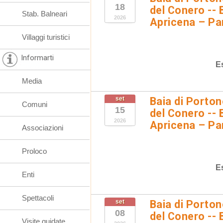
18
del Conero -- 
Stab. Balneari
2026
Apricena – Pa
Villaggi turistici
Informarti
E
Media
set
Baia di Porto
Comuni
15
del Conero -- 
2026
Apricena – Pa
Associazioni
Proloco
E
Enti
Spettacoli
set
Baia di Porto
08
del Conero -- 
Visite guidate