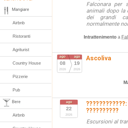
Falconara per s
Mangiare
animali dopo la c
dei grandi ca
Airbnb
normalmente non 
Ristoranti
Intrattenimento
a
Fal
Agriturist
ago
ago
Ascoliva
08
19
Country House
2026
2026
Pizzerie
Ma
Pub
Bere
ago
????????????:
22
??????????
Airbnb
2026
Escursioni al tr