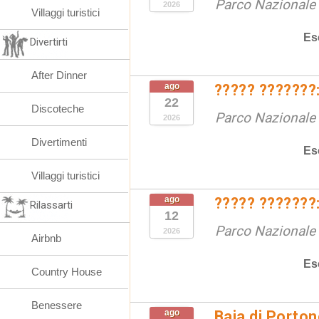
Parco Nazionale d
2026
Villaggi turistici
Es
Divertirti
After Dinner
ago
????? ???????:
22
Discoteche
Parco Nazionale d
2026
Divertimenti
Es
Villaggi turistici
ago
????? ???????:
Rilassarti
12
Parco Nazionale d
2026
Airbnb
Es
Country House
Benessere
ago
Baia di Porto