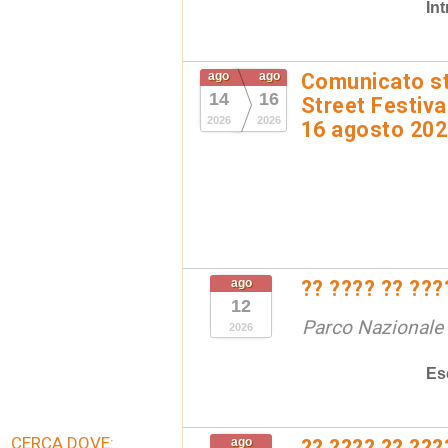
In
ago
ago
Comunicato st
14
16
Street Festival
2026
2026
16 agosto 20
ago
?? ???? ?? ???
12
Parco Nazionale d
2026
Es
CERCA DOVE:
ago
?? ???? ?? ???