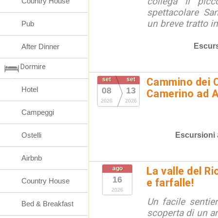
collega il picc
Country House
spettacolare Sa
un breve tratto ini
Pub
Escurs
After Dinner
Dormire
set
set
Cammino dei C
Hotel
08
13
Camerino ad 
2026
2026
Campeggi
Escursioni
Ostelli
Airbnb
ago
La valle del R
16
Country House
e farfalle!
2026
Un facile sentie
Bed & Breakfast
scoperta di un an