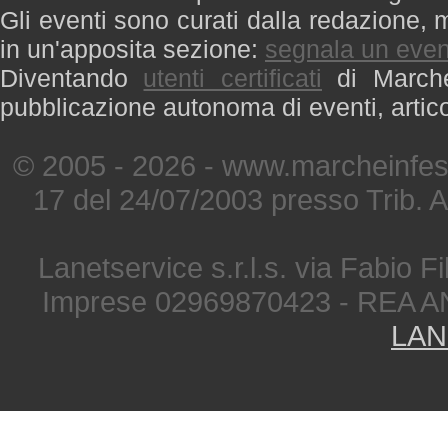
Gli eventi sono curati dalla redazione, m
in un'apposita sezione:
segnala un even
Diventando
utenti certificati
di Marche 
pubblicazione autonoma di eventi, artic
© 2005 - 2026 - www.marcheinfest
17 del 24/07/2003 presso Trib. 
Lanetservice s.r.l.s. via Fabio Fi
Imprese 02969870423 - REA A
LAN