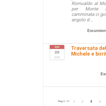
Romualdo al Mon
per Monte M
camminata ci go
angolo d...
Escursion
ago
Traversata de
09
Michele e birri
2026
Es
Pag 1
<<
1
2
3
4