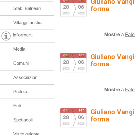
giu
set
Giuliano Vangi
28
06
forma
Stab. Balneari
2026
2026
Villaggi turistici
Mostre
a
Falc
Informarti
Media
giu
set
Giuliano Vangi
28
06
forma
Comuni
2026
2026
Associazioni
Mostre
a
Falc
Proloco
Enti
giu
set
Giuliano Vangi
28
06
forma
Spettacoli
2026
2026
Visite guidate