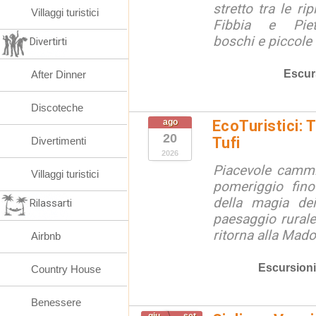
stretto tra le ri
Villaggi turistici
Fibbia e Piet
boschi e piccole f
Divertirti
Escur
After Dinner
Discoteche
ago
EcoTuristici: 
20
Tufi
Divertimenti
2026
Piacevole cammi
Villaggi turistici
pomeriggio fino
della magia dei
Rilassarti
paesaggio rurale
ritorna alla Mado
Airbnb
Escursioni
Country House
Benessere