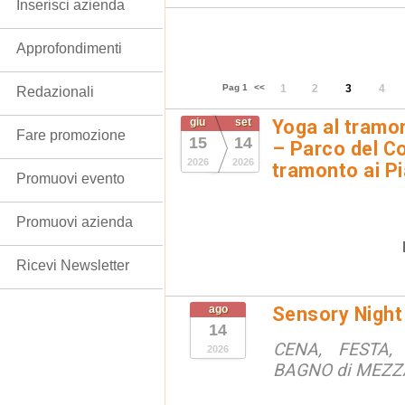
Inserisci azienda
Approfondimenti
Pag 1
<<
1
2
3
4
Redazionali
giu
set
Yoga al tramon
Fare promozione
15
14
– Parco del Co
2026
2026
tramonto ai Pi
Promuovi evento
Promuovi azienda
Ricevi Newsletter
ago
Sensory Night
14
CENA, FESTA, 
2026
BAGNO di MEZ