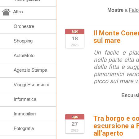
Mostre
a
Falc
Altro
Orchestre
ago
Il Monte Coner
18
sul mare
Shopping
2026
Un facile e piac
Auto/Moto
nella parte alta
della fitta e sug
Agenzie Stampa
panoramici verso
picco sul mare v.
Viaggi Escursioni
Escurs
Informatica
Immobiliari
ago
Tra borgo e co
27
escursione a 
Fotografia
2026
all’aperto