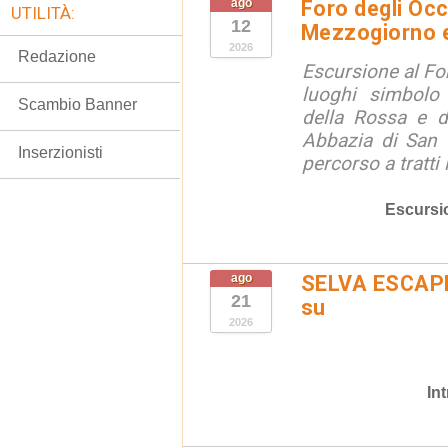
ago
Foro degli Occ
UTILITÀ:
12
Mezzogiorno e
2026
Redazione
Escursione al For
luoghi simbolo
Scambio Banner
della Rossa e di
Abbazia di San 
Inserzionisti
percorso a tratti
Escursi
ago
SELVA ESCAPE
21
su
2026
In