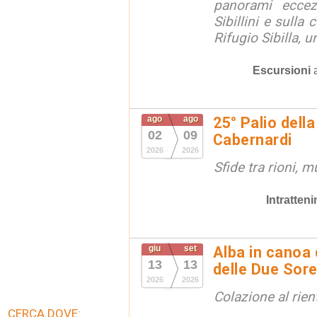
panorami eccez
Sibillini e sulla
Rifugio Sibilla, u
Escursioni
ago
ago
25° Palio della
02
09
Cabernardi
2026
2026
Sfide tra rioni, m
Intratten
giu
set
Alba in canoa 
13
13
delle Due Sore
2026
2026
Colazione al rien
CERCA DOVE: