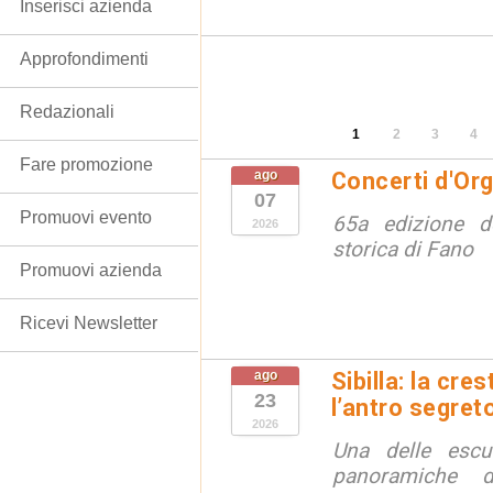
Inserisci azienda
Approfondimenti
Redazionali
1
2
3
4
Fare promozione
ago
Concerti d'Or
07
Promuovi evento
65a edizione de
2026
storica di Fano
Promuovi azienda
Ricevi Newsletter
ago
Sibilla: la cre
23
l’antro segret
2026
Una delle escu
panoramiche d