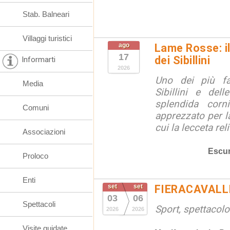
Stab. Balneari
Villaggi turistici
ago
Lame Rosse: i
17
dei Sibillini
Informarti
2026
Uno dei più fa
Media
Sibillini e del
splendida corn
Comuni
apprezzato per la
cui la lecceta relit
Associazioni
Escur
Proloco
Enti
set
set
FIERACAVALLI
03
06
Spettacoli
Sport, spettacolo
2026
2026
Visite guidate