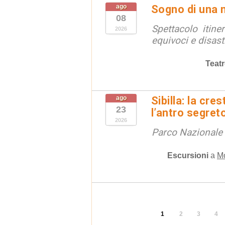
ago
Sogno di una 
08
Spettacolo itine
2026
equivoci e disast
Teat
ago
Sibilla: la cre
23
l’antro segret
2026
Parco Nazionale d
Escursioni
a
M
1
2
3
4