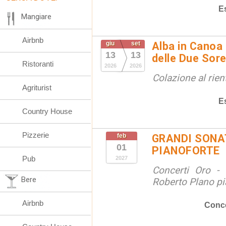
E
Mangiare
Airbnb
giu
set
Alba in Canoa 
13
13
delle Due Sore
Ristoranti
2026
2026
Colazione al rien
Agriturist
E
Country House
Pizzerie
feb
GRANDI SONAT
01
PIANOFORTE
Pub
2027
Concerti Oro - 
Bere
Roberto Plano pi
Airbnb
Conce