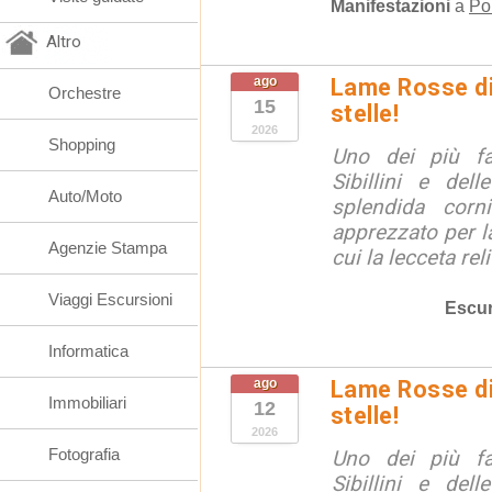
Manifestazioni
a
Po
Altro
ago
Lame Rosse di 
Orchestre
15
stelle!
2026
Shopping
Uno dei più fa
Sibillini e del
Auto/Moto
splendida corn
apprezzato per la
Agenzie Stampa
cui la lecceta relit
Viaggi Escursioni
Escur
Informatica
ago
Lame Rosse di 
Immobiliari
12
stelle!
2026
Fotografia
Uno dei più fa
Sibillini e del