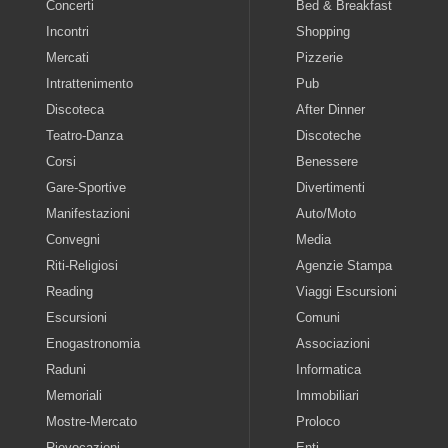
Concerti
Bed & Breakfast
Incontri
Shopping
Mercati
Pizzerie
Intrattenimento
Pub
Discoteca
After Dinner
Teatro-Danza
Discoteche
Corsi
Benessere
Gare-Sportive
Divertimenti
Manifestazioni
Auto/Moto
Convegni
Media
Riti-Religiosi
Agenzie Stampa
Reading
Viaggi Escursioni
Escursioni
Comuni
Enogastronomia
Associazioni
Raduni
Informatica
Memoriali
Immobiliari
Mostre-Mercato
Proloco
Rievocazioni
Enti