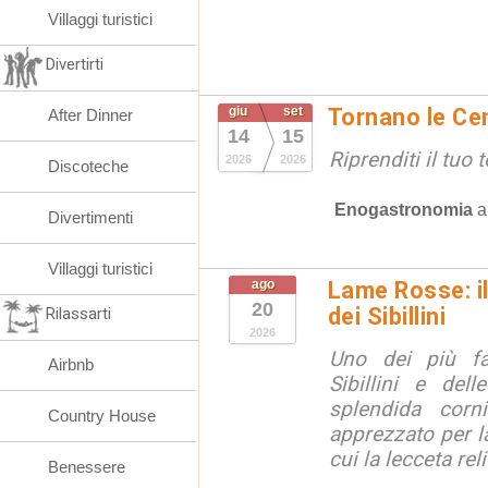
Villaggi turistici
Divertirti
giu
set
Tornano le Cen
After Dinner
14
15
Riprenditi il tuo
2026
2026
Discoteche
Enogastronomia
Divertimenti
Villaggi turistici
ago
Lame Rosse: i
20
dei Sibillini
Rilassarti
2026
Uno dei più fa
Airbnb
Sibillini e del
splendida corn
Country House
apprezzato per la
cui la lecceta relit
Benessere