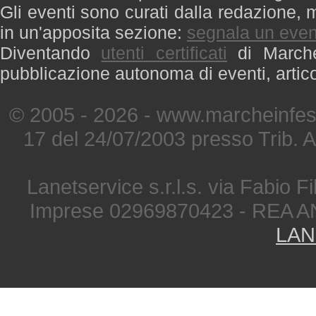
Gli eventi sono curati dalla redazione, m
in un'apposita sezione:
segnala un even
Diventando
utenti certificati
di Marche 
pubblicazione autonoma di eventi, artic
© 2005 - 2026 - www.marcheinfest
17 del 24/07/2003 presso Trib. 
Lanetservice s.r.l.s. via Fabio Fi
Imprese 02969870423 - REA A
LAN