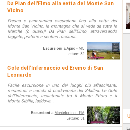
Da Pian dell'Elmo alla vetta del Monte San
Vicino
Fresca e panoramica escursione fino alla vetta del
Monte San Vicino, la montagna che si vede da tutte le
Marche (o quasi)! Da Pian dell’Elmo, attraversando
faggete, praterie e sentieri rocciosi...
Escursioni
a
Apiro - MC
Letture: 32
Gole dell’Infernaccio ed Eremo di San
Leonardo
Facile escursione in uno dei luoghi più affascinanti,
misteriosi e carichi di biodiversità dei Sibillini. Le Gole
dell’Infernaccio, incastonate tra il Monte Priora e il
Monte Sibilla, laddove...
Escursioni
a
Montefortino - FM
U
Letture: 31
L