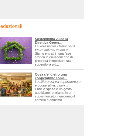
edazionali
Sostenibilità 2026: la
Direttiva Green...
La vera parola chiave per il
futuro del real estate e'...
Siamo entrati in una fase
storica in cui il concetto di
proprietà immobiliare sta
subendo la più...
Cosa c'e' dietro una
cooperativa: come...
La differenza tra supermercato
e cooperativa: valori,...
Fare la spesa è un gesto
quotidiano: entriamo in un
supermercato, riempiamo il
carrello e andiamo...