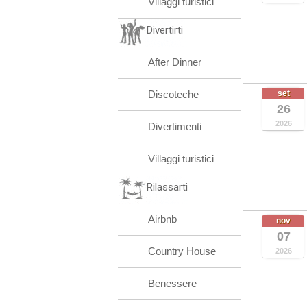
Villaggi turistici
Divertirti
After Dinner
Discoteche
set
26
2026
Divertimenti
Villaggi turistici
Rilassarti
Airbnb
nov
07
Country House
2026
Benessere