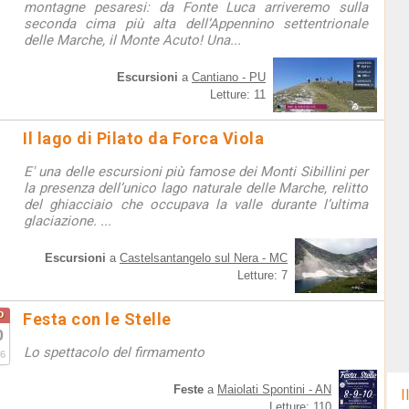
montagne pesaresi: da Fonte Luca arriveremo sulla
seconda cima più alta dell’Appennino settentrionale
delle Marche, il Monte Acuto! Una...
Escursioni
a
Cantiano - PU
Letture: 11
Il lago di Pilato da Forca Viola
E' una delle escursioni più famose dei Monti Sibillini per
la presenza dell’unico lago naturale delle Marche, relitto
del ghiacciaio che occupava la valle durante l’ultima
glaciazione. ...
Escursioni
a
Castelsantangelo sul Nera - MC
Letture: 7
o
Festa con le Stelle
0
Lo spettacolo del firmamento
6
Feste
a
Maiolati Spontini - AN
I
Letture: 110