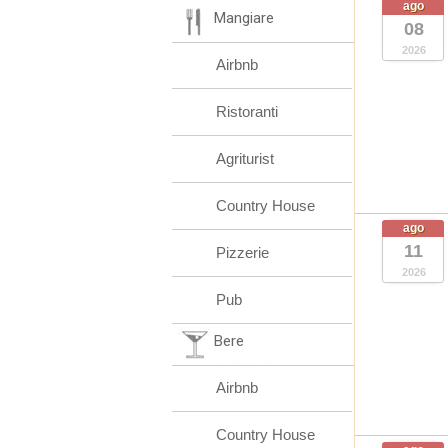
ago
Mangiare
08
2026
Airbnb
Ristoranti
Agriturist
Country House
ago
11
Pizzerie
2026
Pub
Bere
Airbnb
Country House