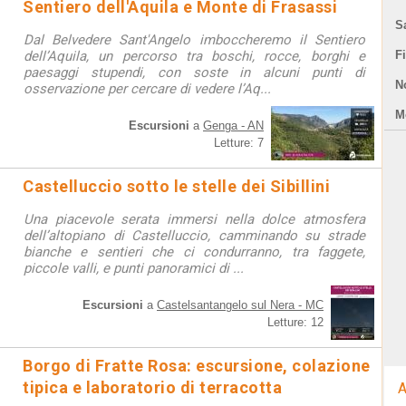
Sentiero dell'Aquila e Monte di Frasassi
S
Dal Belvedere Sant'Angelo imboccheremo il Sentiero
dell’Aquila, un percorso tra boschi, rocce, borghi e
F
paesaggi stupendi, con soste in alcuni punti di
N
osservazione per cercare di vedere l’Aq...
Mo
Escursioni
a
Genga - AN
Letture: 7
Castelluccio sotto le stelle dei Sibillini
Una piacevole serata immersi nella dolce atmosfera
dell’altopiano di Castelluccio, camminando su strade
bianche e sentieri che ci condurranno, tra faggete,
piccole valli, e punti panoramici di ...
Escursioni
a
Castelsantangelo sul Nera - MC
Letture: 12
Borgo di Fratte Rosa: escursione, colazione
tipica e laboratorio di terracotta
A