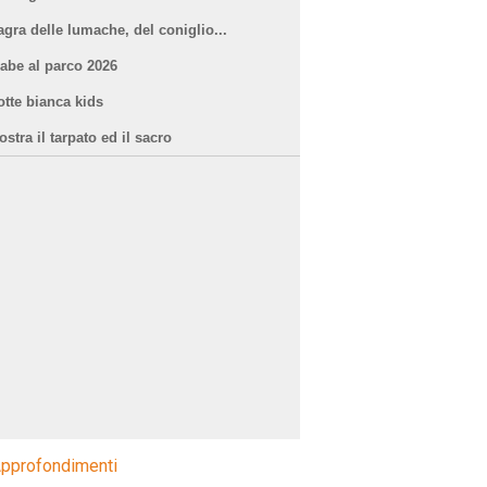
agra delle lumache, del coniglio...
iabe al parco 2026
otte bianca kids
stra il tarpato ed il sacro
pprofondimenti