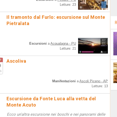
Letture: 23
Il tramonto dal Furlo: escursione sul Monte
R
Pietralata
Escursioni
a
Acqualagna - PU
Letture: 21
o
Ascoliva
9
6
Manifestazioni
a
Ascoli Piceno - AP
Letture: 13
Escursione da Fonte Luca alla vetta del
Monte Acuto
Ecco un'altra escursione nei boschi e nei panorami delle