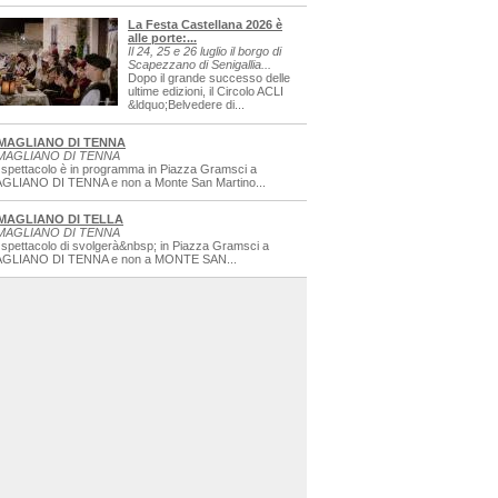
La Festa Castellana 2026 è
alle porte:...
Il 24, 25 e 26 luglio il borgo di
Scapezzano di Senigallia...
Dopo il grande successo delle
ultime edizioni, il Circolo ACLI
&ldquo;Belvedere di...
MAGLIANO DI TENNA
MAGLIANO DI TENNA
 spettacolo è in programma in Piazza Gramsci a
GLIANO DI TENNA e non a Monte San Martino...
MAGLIANO DI TELLA
MAGLIANO DI TENNA
 spettacolo di svolgerà&nbsp; in Piazza Gramsci a
GLIANO DI TENNA e non a MONTE SAN...