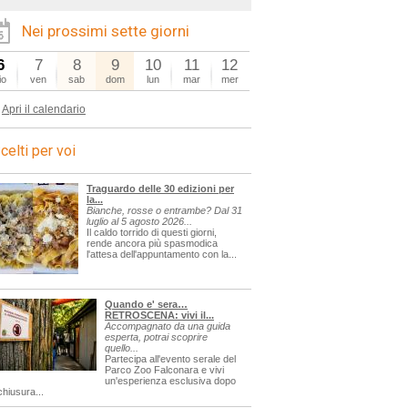
Nei prossimi sette giorni
6
7
8
9
10
11
12
io
ven
sab
dom
lun
mar
mer
Apri il calendario
celti per voi
Traguardo delle 30 edizioni per
la...
Bianche, rosse o entrambe? Dal 31
luglio al 5 agosto 2026...
Il caldo torrido di questi giorni,
rende ancora più spasmodica
l'attesa dell'appuntamento con la...
Quando e' sera…
RETROSCENA: vivi il...
Accompagnato da una guida
esperta, potrai scoprire
quello...
Partecipa all'evento serale del
Parco Zoo Falconara e vivi
un'esperienza esclusiva dopo
chiusura...