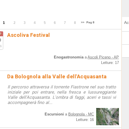
Ac
1
2
3
4
5
6
7
8
>>
Pag 8
o
Ascoliva Festival
9
6
Enogastronomia
a
Ascoli Piceno - AP
Letture: 17
Da Bolognola alla Valle dell'Acquasanta
Il percorso attraversa il torrente Fiastrone nel suo tratto
iniziale per poi entrare, nella fresca e lussureggiante
Valle dell'Acquasanta. L'ombra di faggi, aceri e tassi vi
accompagnerà fino al...
Escursioni
a
Bolognola - MC
Letture: 16