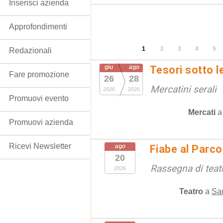
Inserisci azienda
Approfondimenti
1
2
3
4
5
Redazionali
giu
ago
Tesori sotto l
Fare promozione
26
28
Mercatini serali
2026
2026
Promuovi evento
Mercati
Promuovi azienda
Ricevi Newsletter
ago
Fiabe al Parc
20
Rassegna di teat
2026
Teatro
a
San