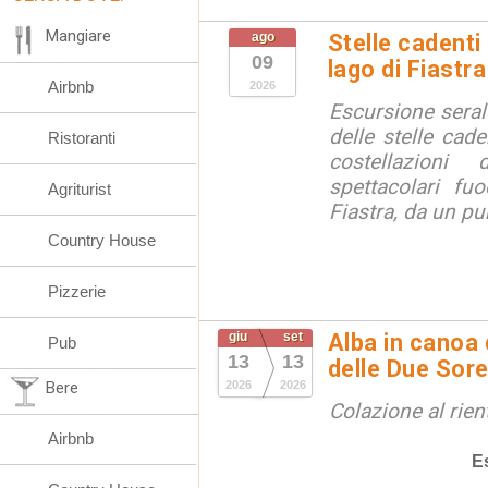
Mangiare
ago
Stelle cadenti 
09
lago di Fiastra
Airbnb
2026
Escursione seral
delle stelle cade
Ristoranti
costellazion
spettacolari fuo
Agriturist
Fiastra, da un pu
Country House
Pizzerie
giu
set
Alba in canoa 
Pub
13
13
delle Due Sore
Bere
2026
2026
Colazione al rien
Airbnb
E