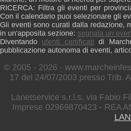
RICERCA: Filtra gli eventi per provinci
Con il calendario puoi selezionare gli ev
Gli eventi sono curati dalla redazione, m
in un'apposita sezione:
segnala un even
Diventando
utenti certificati
di Marche 
pubblicazione autonoma di eventi, artic
© 2005 - 2026 - www.marcheinfest
17 del 24/07/2003 presso Trib. 
Lanetservice s.r.l.s. via Fabio Fi
Imprese 02969870423 - REA A
LAN