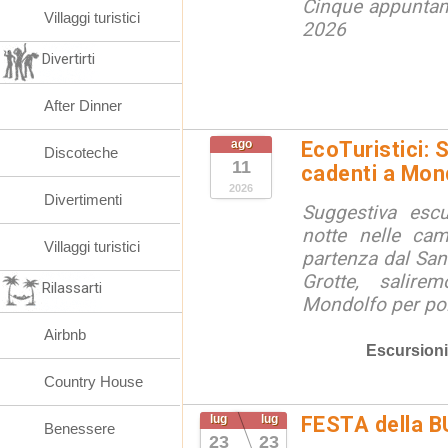
Cinque appuntam
Villaggi turistici
2026
Divertirti
After Dinner
ago
EcoTuristici: 
Discoteche
11
cadenti a Mon
2026
Divertimenti
Suggestiva escu
notte nelle ca
Villaggi turistici
partenza dal San
Grotte, salire
Rilassarti
Mondolfo per poi 
Airbnb
Escursioni
Country House
lug
lug
FESTA della 
Benessere
23
23