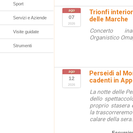
Sport
ago
Trionfi interio
07
Servizi e Aziende
delle Marche
2026
Concerto ina
Visite guidate
Organistico Omag
Strumenti
ago
Perseidi al Mo
12
cadenti in Ap
2026
La notte delle Pe
dello spettaccolo
proprio stasera 
la trascorreremo
calare della sera.
Escursio