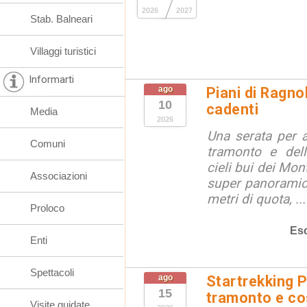
2026
2027
Stab. Balneari
Villaggi turistici
Informarti
ago
Piani di Ragno
10
cadenti
Media
2026
Una serata per 
Comuni
tramonto e dell
cieli bui dei Mon
Associazioni
super panoramici
metri di quota, ...
Proloco
Esc
Enti
Spettacoli
ago
Startrekking P
15
tramonto e cos
Visite guidate