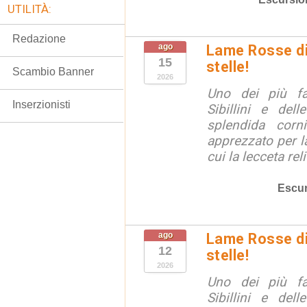
UTILITÀ:
Redazione
ago
Lame Rosse di 
15
stelle!
Scambio Banner
2026
Uno dei più fa
Inserzionisti
Sibillini e del
splendida corn
apprezzato per la
cui la lecceta relit
Escur
ago
Lame Rosse di 
12
stelle!
2026
Uno dei più fa
Sibillini e del