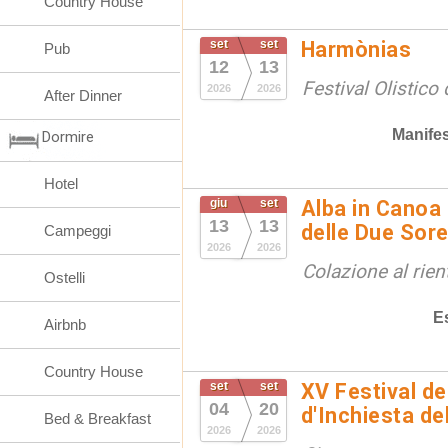
Country House
set
set
Harmònias
Pub
12
13
Festival Olistico
2026
2026
After Dinner
Manifes
Dormire
Hotel
giu
set
Alba in Canoa 
13
13
delle Due Sore
Campeggi
2026
2026
Colazione al rien
Ostelli
E
Airbnb
Country House
set
set
XV Festival de
04
20
d'Inchiesta de
Bed & Breakfast
2026
2026