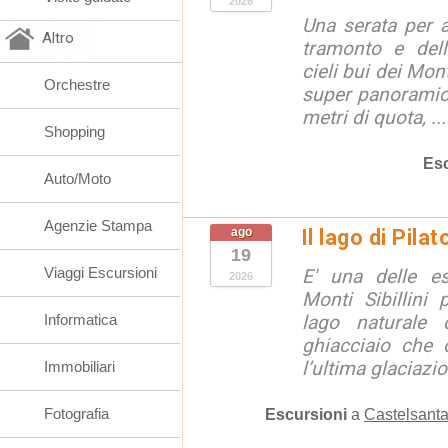
2026
Una serata per 
Altro
tramonto e dell
cieli bui dei Mon
Orchestre
super panoramici
metri di quota, ...
Shopping
Esc
Auto/Moto
Agenzie Stampa
ago
Il lago di Pila
19
Viaggi Escursioni
E' una delle e
2026
Monti Sibillini 
Informatica
lago naturale d
ghiacciaio che 
l’ultima glaciazion
Immobiliari
Fotografia
Escursioni
a
Castelsanta