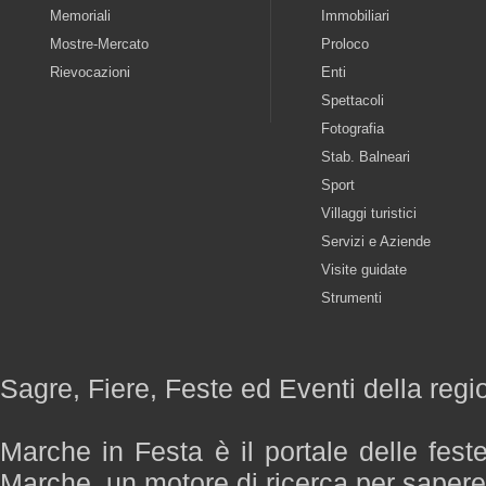
Memoriali
Immobiliari
Mostre-Mercato
Proloco
Rievocazioni
Enti
Spettacoli
Fotografia
Stab. Balneari
Sport
Villaggi turistici
Servizi e Aziende
Visite guidate
Strumenti
Sagre, Fiere, Feste ed Eventi della reg
Marche in Festa è il portale delle fest
Marche, un motore di ricerca per saper