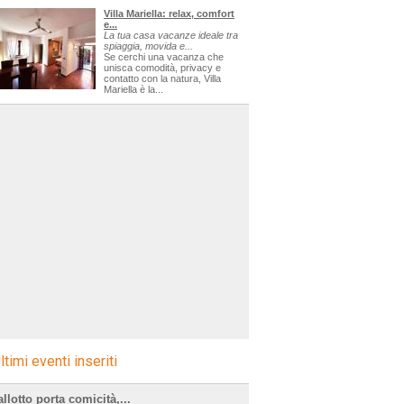
Villa Mariella: relax, comfort
e...
La tua casa vacanze ideale tra
spiaggia, movida e...
Se cerchi una vacanza che
unisca comodità, privacy e
contatto con la natura, Villa
Mariella è la...
ltimi eventi inseriti
llotto porta comicità,...