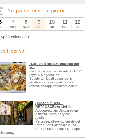
Nei prossimi sette giorni
6
7
8
9
10
11
12
io
ven
sab
dom
lun
mar
mer
Apri il calendario
celti per voi
Traguardo delle 30 edizioni per
la...
Bianche, rosse o entrambe? Dal 31
luglio al 5 agosto 2026...
Il caldo torrido di questi giorni,
rende ancora più spasmodica
l'attesa dell'appuntamento con la...
Quando e' sera…
RETROSCENA: vivi il...
Accompagnato da una guida
esperta, potrai scoprire
quello...
Partecipa all'evento serale del
Parco Zoo Falconara e vivi
un'esperienza esclusiva dopo
chiusura...