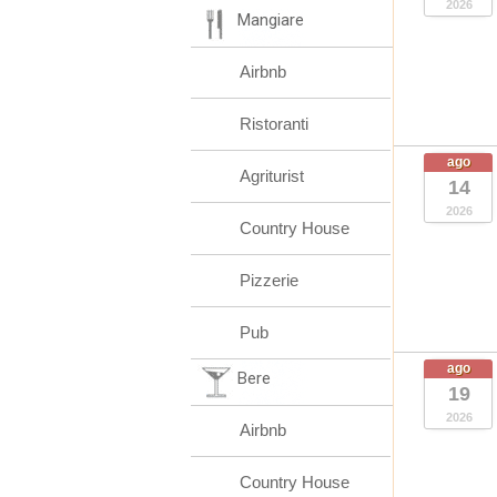
2026
Mangiare
Airbnb
Ristoranti
ago
Agriturist
14
2026
Country House
Pizzerie
Pub
ago
Bere
19
2026
Airbnb
Country House