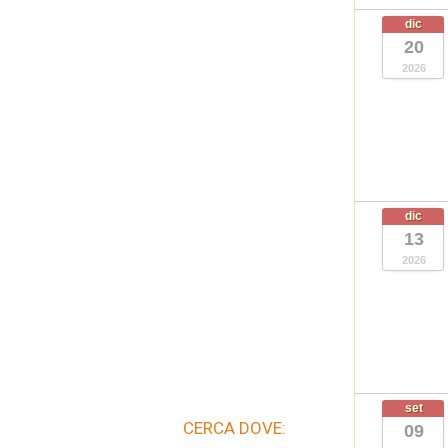
dic
20
2026
dic
13
2026
set
CERCA DOVE:
09