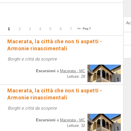
Ac
1
2
3
4
5
6
7
>>
Pag 7
Macerata, la città che non ti aspetti -
Armonie rinascimentali
Borghi e città da scoprire
Escursioni
a
Macerata - MC
Letture: 28
Macerata, la città che non ti aspetti -
Armonie rinascimentali
Borghi e città da scoprire
Escursioni
a
Macerata - MC
Letture: 32