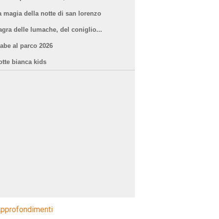
a magia della notte di san lorenzo
agra delle lumache, del coniglio...
iabe al parco 2026
otte bianca kids
pprofondimenti