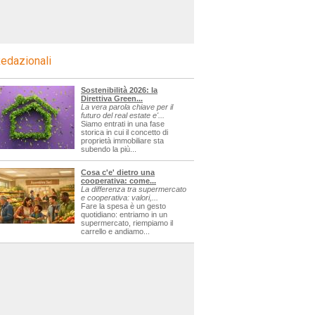
edazionali
Sostenibilità 2026: la
Direttiva Green...
La vera parola chiave per il
futuro del real estate e'...
Siamo entrati in una fase
storica in cui il concetto di
proprietà immobiliare sta
subendo la più...
Cosa c'e' dietro una
cooperativa: come...
La differenza tra supermercato
e cooperativa: valori,...
Fare la spesa è un gesto
quotidiano: entriamo in un
supermercato, riempiamo il
carrello e andiamo...