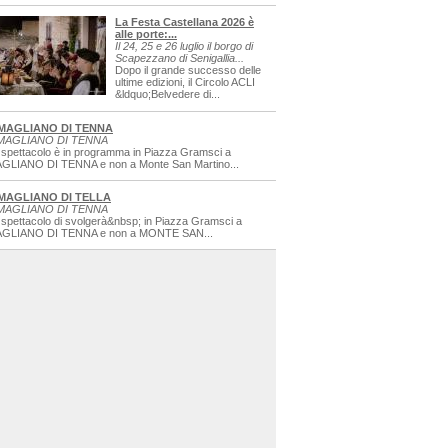
La Festa Castellana 2026 è
alle porte:...
Il 24, 25 e 26 luglio il borgo di
Scapezzano di Senigallia...
Dopo il grande successo delle
ultime edizioni, il Circolo ACLI
&ldquo;Belvedere di...
MAGLIANO DI TENNA
MAGLIANO DI TENNA
 spettacolo è in programma in Piazza Gramsci a
GLIANO DI TENNA e non a Monte San Martino...
MAGLIANO DI TELLA
MAGLIANO DI TENNA
 spettacolo di svolgerà&nbsp; in Piazza Gramsci a
GLIANO DI TENNA e non a MONTE SAN...